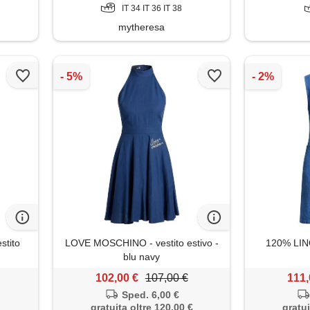
IT 34 IT 36 IT 38
mytheresa
stito
LOVE MOSCHINO - vestito estivo -
120% LINO 
blu navy
102,00 €
107,00 €
111,
Sped. 6,00 €
gratuita oltre 120,00 €
gratui