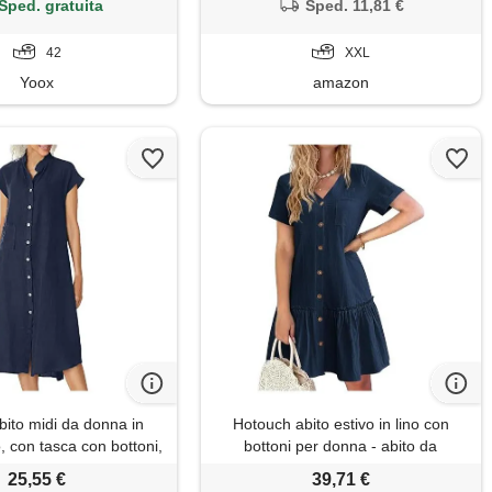
abiti con spacco a blu xxl
Sped. gratuita
Sped. 11,81 €
42
XXL
Yoox
amazon
bito midi da donna in
Hotouch abito estivo in lino con
, con tasca con bottoni,
bottoni per donna - abito da
casual, estivo, spiaggia,
spiaggia casual - scollo a v - mini
25,55 €
39,71 €
iaggi, uso quotidiano,
abito a maniche corte - abito a