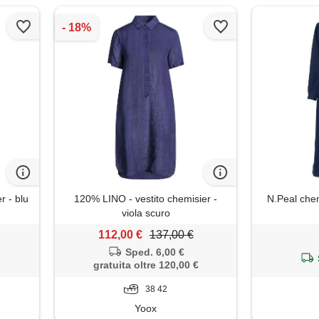
r - blu
120% LINO - vestito chemisier -
N.Peal chem
viola scuro
112,00 €
137,00 €
Sped. 6,00 €
gratuita oltre 120,00 €
38 42
Yoox