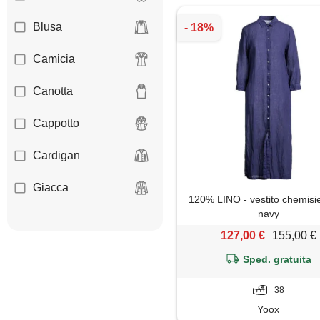
Blusa
Camicia
Canotta
Cappotto
Cardigan
Giacca
120% LINO - vestito chemisie
navy
Gilet
127,00 €
155,00 €
Giubbotto
Sped. gratuita
Gonna
38
Yoox
Jeans