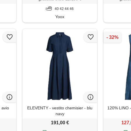
40 42 44 46
Yoox
- avio
ELEVENTY - vestito chemisier - blu
120% LINO - 
navy
191,00 €
127,