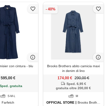
isier con cintura - blu
Brooks Brothers abito camicia maxi
in denim di lino
595,00 €
174,00 €
290,00 €
Sped. 6,95 €
Sped. gratuita
gratuita oltre 200,00 €
S-M-L
M
Farfetch
OFFICIAL
STORE
Brooks Brothers