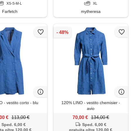
XS-S-M-L
XL
Farfetch
mytheresa
- vestito corto - blu
120% LINO - vestito chemisier -
avio
00 €
113,00 €
70,00 €
134,00 €
Sped. 6,00 €
Sped. 6,00 €
ta oltre 120,00 €
gratuita oltre 120,00 €