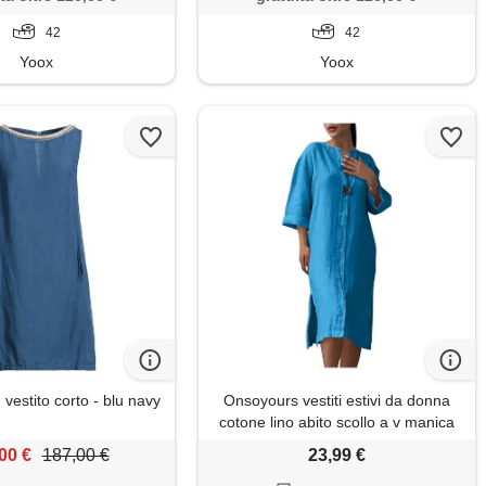
42
42
Yoox
Yoox
vestito corto - blu navy
Onsoyours vestiti estivi da donna
cotone lino abito scollo a v manica
3/4 spiaggia vestito elegante casual
00 €
187,00 €
23,99 €
bottoni sciolto al ginocchio camicia