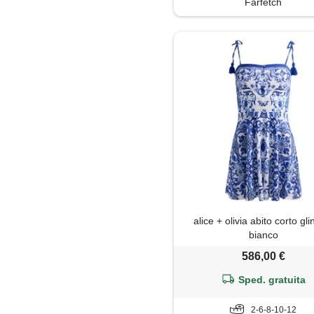
Farfetch
Tute jumpsuit
alice + olivia abito corto gli
bianco
586,00 €
Sped. gratuita
2-6-8-10-12