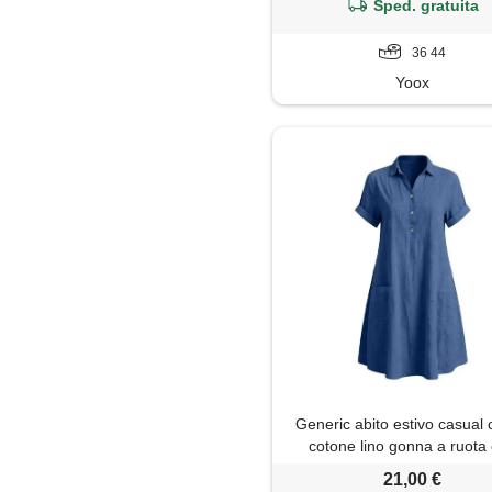
Sped. gratuita
36 44
Yoox
Generic abito estivo casual 
cotone lino gonna a ruota
bottoni in metallo maxi abito
21,00 €
da donna uk taglia grande