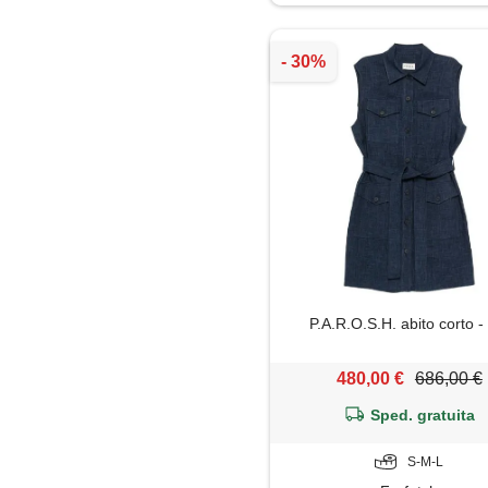
Maglietta
Minigonna
Pantaloni
Polo
Salopette
Shorts
P.A.R.O.S.H. abito corto -
Soprabito
480,00 €
686,00 €
Tailleur
Sped. gratuita
Top
S-M-L
Trench