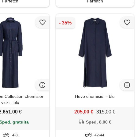
Farfetch
Farfetch
n Collection chemisier
Hevo chemisier - blu
vicki - blu
2.651,00 €
205,00 €
315,00 €
Sped. gratuita
Sped. 8,00 €
4-8
42-44