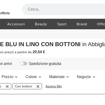
offerte
Accessori
Beauty
Sport
Brand
Offi
RE BLU IN LINO CON BOTTONI
in Abbig
20,54 €
on prezzi a partire da
i arrivi
Spedizione gratuita
Prezzo
Colore
Materiale
Negozio
o
Con bottoni
Azzera filtri