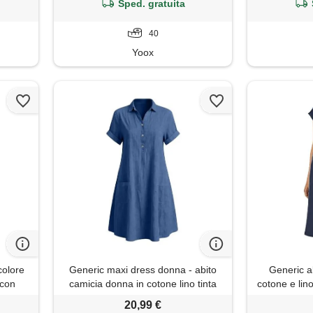
Sped. gratuita
40
Yoox
colore
Generic maxi dress donna - abito
Generic a
 con
camicia donna in cotone lino tinta
cotone e lino
 lungo
unita, colletto risvolto, bottoni
traspirante, 
20,99 €
 boho
metallici, manica corta, tasche
vacanze, v