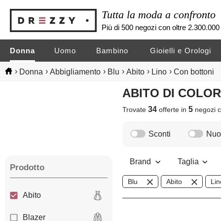
Tutta la moda a confronto
Più di 500 negozi con oltre 2.300.000 
Donna
Uomo
Bambino
Gioielli e Orologi
›
›
›
›
›
›
Donna
Abbigliamento
Blu
Abito
Lino
Con bottoni
ABITO DI COLO
34
5
Trovate
offerte in
negozi
c
Sconti
Nuov
Brand
Taglia
Prodotto
Blu
Abito
Lin
Abito
Blazer