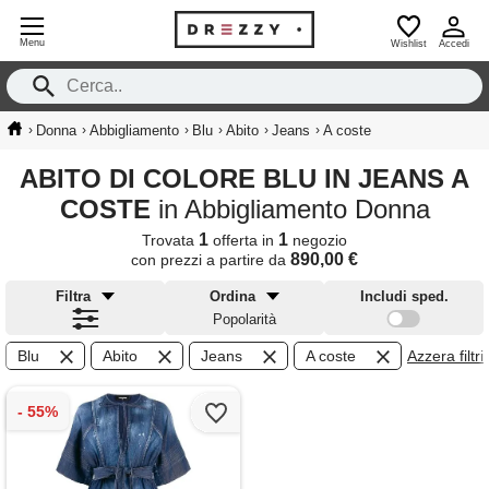
Menu
Wishlist
Accedi
›
›
›
›
›
›
Donna
Abbigliamento
Blu
Abito
Jeans
A coste
ABITO DI COLORE BLU IN JEANS A
COSTE
in Abbigliamento Donna
1
1
Trovata
offerta in
negozio
890,00 €
con prezzi a partire da
Filtra
Ordina
Includi sped.
Popolarità
Blu
Abito
Jeans
A coste
Azzera filtri