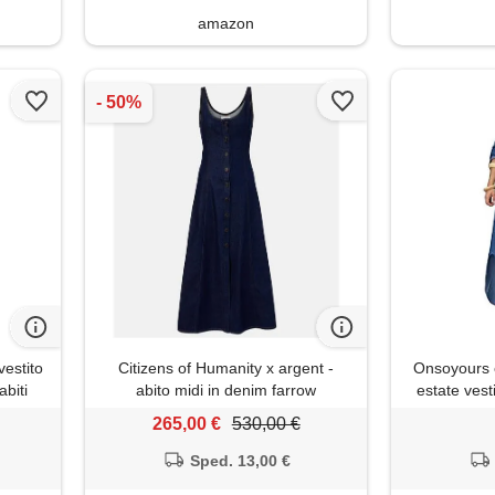
amazon
vestito
Citizens of Humanity x argent -
Onsoyours es
abiti
abito midi in denim farrow
estate vesti
eganti
manica corta
265,00 €
530,00 €
abitino
shirt maxi ve
legante
Sped. 13,00 €
icia