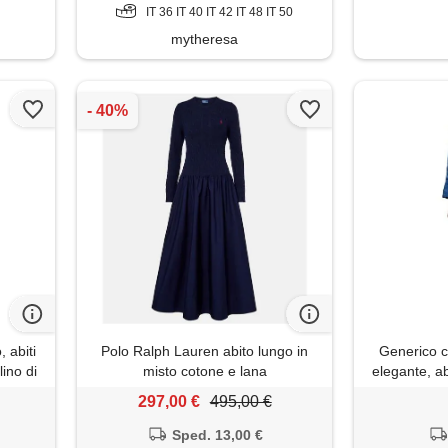
IT 36 IT 40 IT 42 IT 48 IT 50
mytheresa
 abiti
Polo Ralph Lauren abito lungo in
Generico c
lino di
misto cotone e lana
elegante, a
enza
alla moda,
297,00 €
495,00 €
ohémien
maniche lun
spirante
larga, abit
Sped. 13,00 €