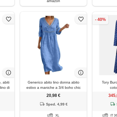
amazon
 abiti
Generico abito lino donna abito
Tory Burc
lino di
estivo a maniche a 3/4 boho chic
cot
enza
abiti vacanza comodo taglie forti
20,98 €
345,
ohémien
vestito lungo in cotone scollo a v
spirante
largo vestiti da spiaggia tinta unita
Sped. 4,99 €
nza
morbido e traspiranti s-3xl
XL
IT 3