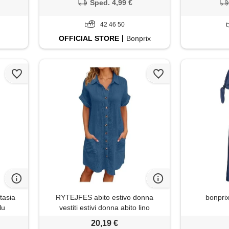
estiti
Sped. 4,99 €
 forti
42 46 50
OFFICIAL
STORE
Bonprix
tasia
RYTEJFES abito estivo donna
bonprix
lu
vestiti estivi donna abito lino
eleganti vestito elegante lungo abiti
20,19 €
in viscosa boho tubino da mare