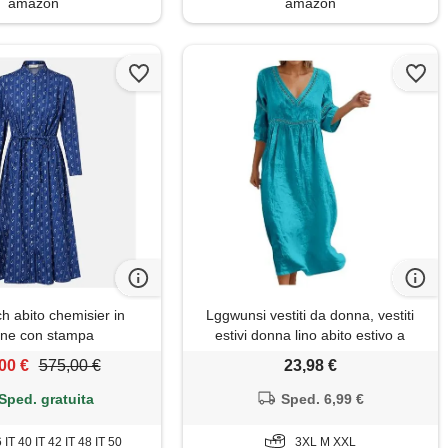
amazon
amazon
h abito chemisier in
Lggwunsi vestiti da donna, vestiti
one con stampa
estivi donna lino abito estivo a
maniche a 3/4 boho chic scollo a v
00 €
575,00 €
23,98 €
abiti vacanza comodo taglie forti
vestito lungo in cotone largo vestiti
Sped. gratuita
Sped. 6,99 €
da spiaggia, cielo blu, 3xl
6 IT 40 IT 42 IT 48 IT 50
3XL M XXL