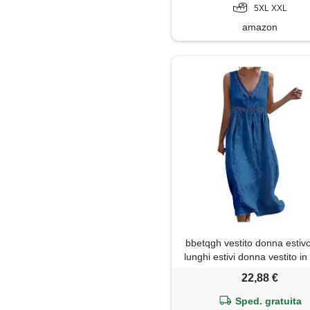
5XL XXL
amazon
bbetqgh vestito donna estivo,
lunghi estivi donna vestito in 
cotone scollo girocollo s
22,88 €
maniche taglie forti abito b
traforato vestitini leggero tra
Sped. gratuita