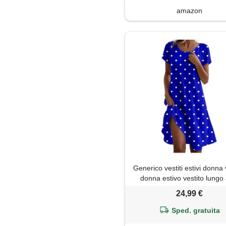
amazon
Generico vestiti estivi donna 
donna estivo vestito lungo 
cotone abito curvy leggeri el
24,99 €
comodi caftano lino summer 
prendisole 3xl da spiaggia e
Sped. gratuita
maxi dress smanicato cam