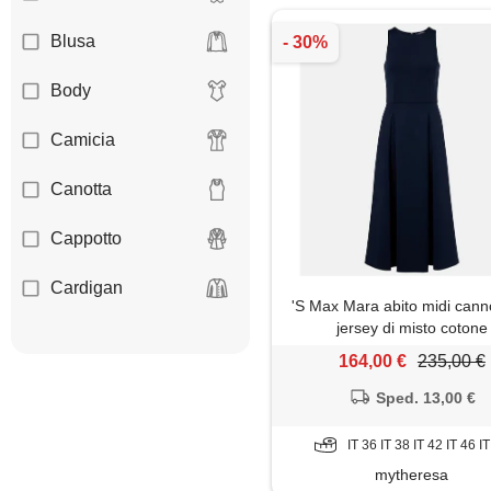
Blusa
Body
Camicia
Canotta
Cappotto
Cardigan
'S Max Mara abito midi cann
jersey di misto cotone
Coprispalle
164,00 €
235,00 €
Felpa
Sped. 13,00 €
Giacca
IT 36 IT 38 IT 42 IT 46 I
mytheresa
Gilet