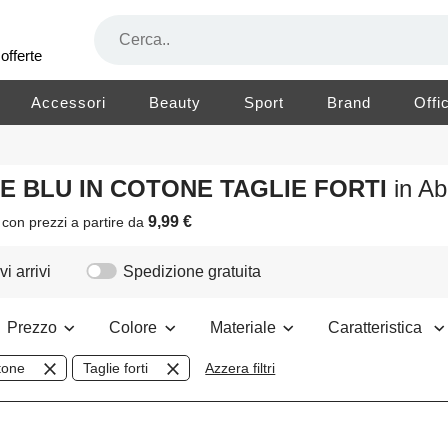
offerte
Accessori
Beauty
Sport
Brand
Offi
RE BLU IN COTONE TAGLIE FORTI
in A
9,99 €
i
con prezzi a partire da
i arrivi
Spedizione gratuita
Prezzo
Colore
Materiale
Caratteristica
tone
Taglie forti
Azzera filtri