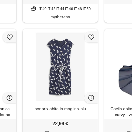
nza
donna esti
IT 40 IT 42 IT 44 IT 46 IT 48 IT 50
mytheresa
anica
bonprix abito in maglina-blu
Cocila abit
 donna
curvy - v
orbido
cerimon
22,99 €
omodo
primavera co