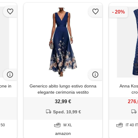
one in
Generico abito lungo estivo donna
Anna Kost
elegante cerimonia vestito
cro
matrimonio invitata primavera boho
32,99 €
276,
chic chiffon scollo a v sexy maxi
taglie forti curvy lino cotone casual
Sped. 10,99 €
mare spiaggia vacanza moda 2026
(a09, m)
T 50
M XL
IT 40 I
amazon