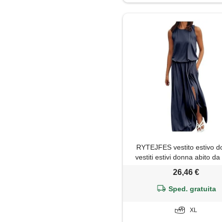
Giubbotto
Gonna
Jeans
Leggings
Maglia
Maglietta
RYTEJFES vestito estivo 
Maglione
vestiti estivi donna abito d
smanicato lungo taglie forti 
26,46 €
Minigonna
curvy cotone lino vestidos d
verano eleganti lunghi flor
Sped. gratuita
comodi vestitino corto 5xl a
Pantaloni
XL
Pantaloni capri