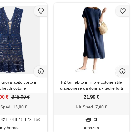
urova abito corto in
FZKun abito in lino e cotone stile
chet di cotone
giapponese da donna - taglie forti
colore solido girocollo maniche
00 €
345,00 €
21,99 €
lunghe abito estivo casual con
tasche vestibilità ampia vestiti midi
Sped. 13,00 €
Sped. 7,00 €
basic (xl, marina)
T 42 IT 44 IT 46 IT 48 IT 50
XL
mytheresa
amazon