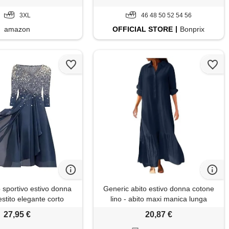
va xs (z1-blue, xxxl)
3XL
46 48 50 52 54 56
amazon
OFFICIAL
STORE
Bonprix
o sportivo estivo donna
Generic abito estivo donna cotone
estito elegante corto
lino - abito maxi manica lunga
ia tubino anni 50 -
estivo ampio casuale colore
27,95 €
20,87 €
tone (b d'argento, 4xl)
uniforme - abito maxi donna lino