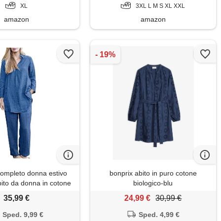
XL
3XL L M S XL XXL
amazon
amazon
ompleto donna estivo
bonprix abito in puro cotone
bito da donna in cotone
biologico-blu
 grande, irregolare, a
35,99 €
24,99 €
30,99 €
ghe, pantaloni a gamba
o a due pezzi salopette
Sped. 9,99 €
Sped. 4,99 €