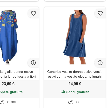
ito giallo donna estivo
Generico vestito donna estivo vestiti
onia lungo fucsia a fiori
estivi donna vestito elegante lunghi
era (blue, xl)
abito curvy cotone eleganti t shirt
23,69 €
24,99 €
abiti lungo vestidos de mujer xxl
fresco taglie forti dress mare
Sped. gratuita
Sped. gratuita
completi corti da casa corto
XL XXL
XXL