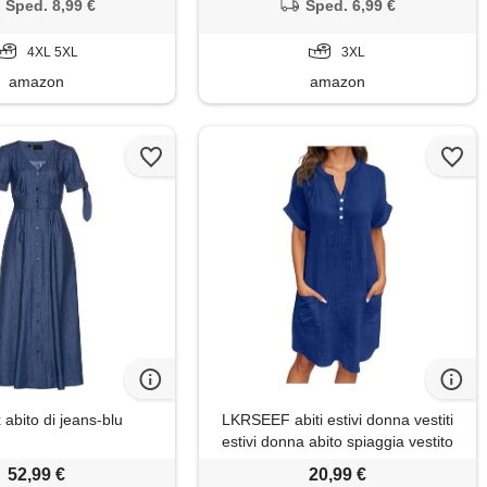
cotone ultra confortevole taglia
Sped. 8,99 €
Sped. 6,99 €
grande abito da spiaggia vacanze,
blu scuro, xxxl
4XL 5XL
3XL
amazon
amazon
 abito di jeans-blu
LKRSEEF abiti estivi donna vestiti
estivi donna abito spiaggia vestito
primaverile vestitini a camicia lungo
52,99 €
20,99 €
estivo cotone elegante lunghi