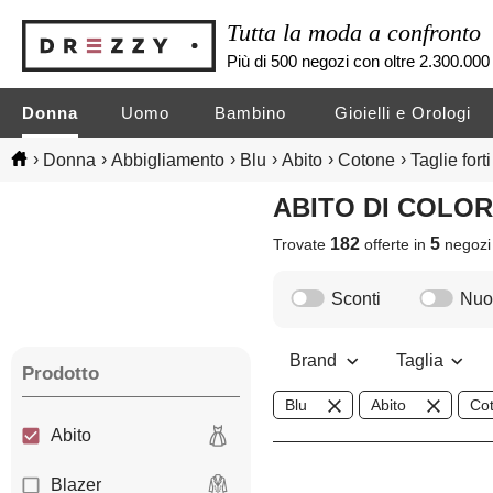
Tutta la moda a confronto
Più di 500 negozi con oltre 2.300.000 
Donna
Uomo
Bambino
Gioielli e Orologi
›
›
›
›
›
›
Donna
Abbigliamento
Blu
Abito
Cotone
Taglie forti
ABITO DI COLO
182
5
Trovate
offerte in
negoz
Sconti
Nuov
Brand
Taglia
Prodotto
Blu
Abito
Co
Abito
Blazer