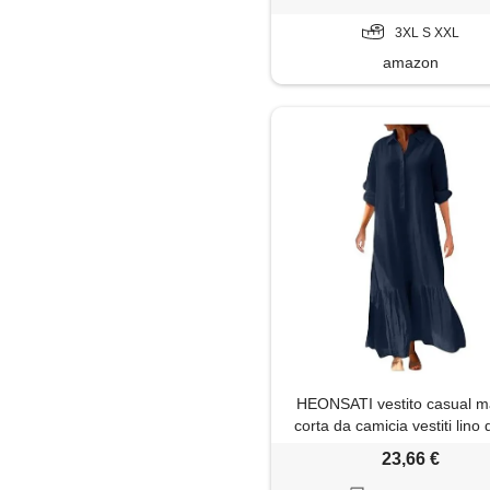
per mare spiaggia vaca
3XL S XXL
amazon
HEONSATI vestito casual m
corta da camicia vestiti lino
abito estivi sciolto comodi m
23,66 €
abiti al ginocchio larghe c