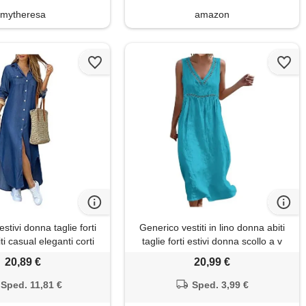
mytheresa
amazon
tivi donna taglie forti
Generico vestiti in lino donna abiti
ti casual eleganti corti
taglie forti estivi donna scollo a v
 v-collo cotone e lino t-
senza maniche lungo abito comodo
20,89 €
20,99 €
stiti camicia abit blu xl
casual vestiti lunghi donne mare
vestito cotone leggero elegante
Sped. 11,81 €
Sped. 3,99 €
curvy prendisole da spiaggia dress