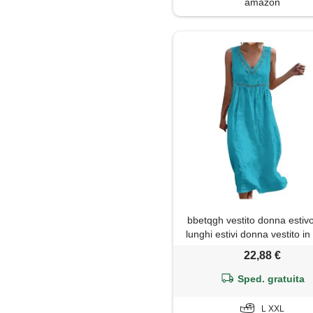
amazon
Parka
Piumino
Polo
Salopette
Shorts
Tailleur
Top
bbetqgh vestito donna estivo,
lunghi estivi donna vestito in 
cotone scollo girocollo s
Trench
22,88 €
maniche taglie forti abito b
traforato vestitini leggero tra
Sped. gratuita
Tunica
per mare spiaggia vaca
L XXL
Tute jumpsuit