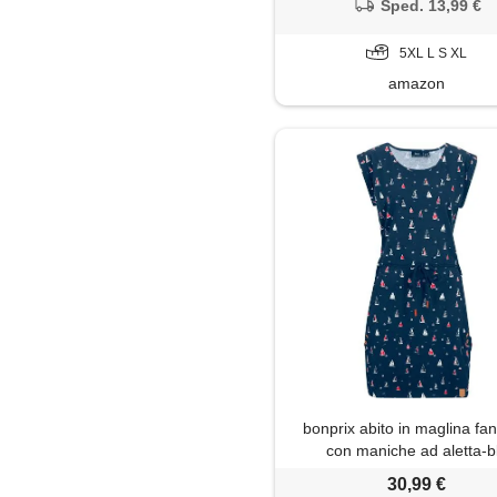
boho abito elegante cotone v
Sped. 13,99 €
da spiaggia traspirante taglie
5XL L S XL
amazon
bonprix abito in maglina fan
con maniche ad aletta-b
30,99 €