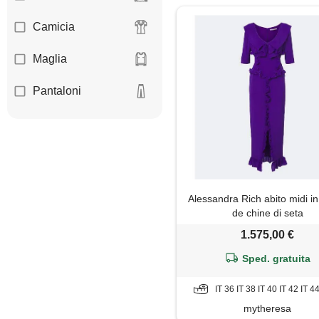
Camicia
Maglia
Pantaloni
Alessandra Rich abito midi i
de chine di seta
1.575,00 €
Sped. gratuita
IT 36 IT 38 IT 40 IT 42 IT 4
mytheresa