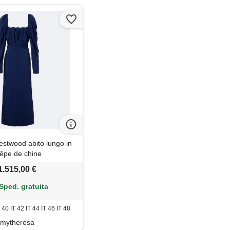
estwood abito lungo in
êpe de chine
1.515,00 €
Sped. gratuita
T 40 IT 42 IT 44 IT 46 IT 48
mytheresa