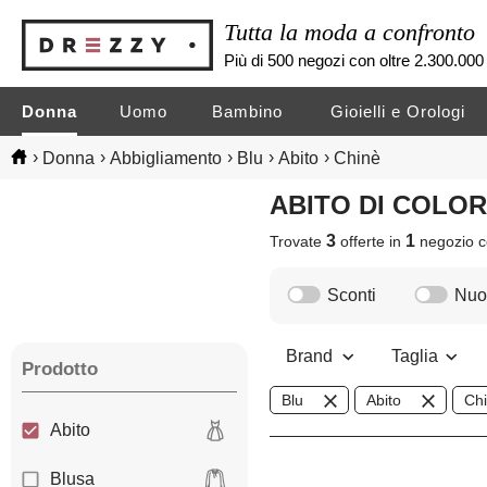
Tutta la moda a confronto
Più di 500 negozi con oltre 2.300.000 
Donna
Uomo
Bambino
Gioielli e Orologi
›
›
›
›
›
Donna
Abbigliamento
Blu
Abito
Chinè
ABITO DI COLO
3
1
Trovate
offerte in
negozio
c
Sconti
Nuov
Brand
Taglia
Prodotto
Blu
Abito
Ch
Abito
Blusa