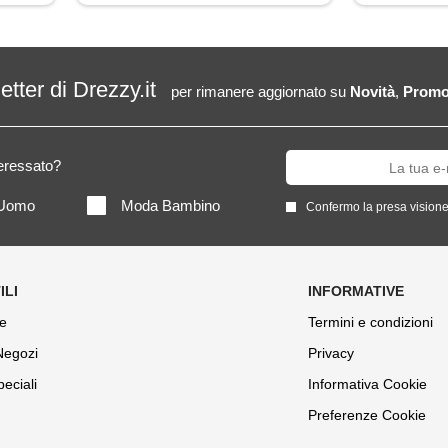
letter di Drezzy.it
per rimanere aggiornato su
Novità
,
Promo
teressato?
Uomo
Moda Bambino
Confermo la presa visione
e
Termini e condizioni
 Negozi
Privacy
peciali
Informativa Cookie
Preferenze Cookie