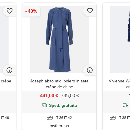
n crêpe
Joseph abito midi bolero in seta
Vivienne W
crêpe de chine
cr
441,00 €
735,00 €
Sped. gratuita
4 IT 46
IT 36 IT 42
IT 38 I
mytheresa