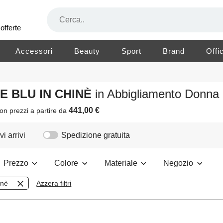
offerte
Accessori
Beauty
Sport
Brand
Offi
RE BLU IN CHINÈ
in Abbigliamento Donna
441,00 €
on prezzi a partire da
i arrivi
Spedizione gratuita
Prezzo
Colore
Materiale
Negozio
inè
Azzera filtri