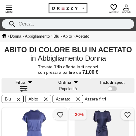
Menu
Wishlist
Accedi
›
›
›
›
›
Donna
Abbigliamento
Blu
Abito
Acetato
ABITO DI COLORE BLU IN ACETATO
in Abbigliamento Donna
195
6
Trovate
offerte in
negozi
71,00 €
con prezzi a partire da
Filtra
Ordina
Includi sped.
Popolarità
Blu
Abito
Acetato
Azzera filtri