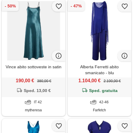
Vince abito sottoveste in satin
Alberta Ferretti abito
smanicato - blu
190,00 €
1.104,00 €
380,00 €
2.100,00 €
Sped. 13,00 €
Sped. gratuita
IT 42
42-46
mytheresa
Farfetch