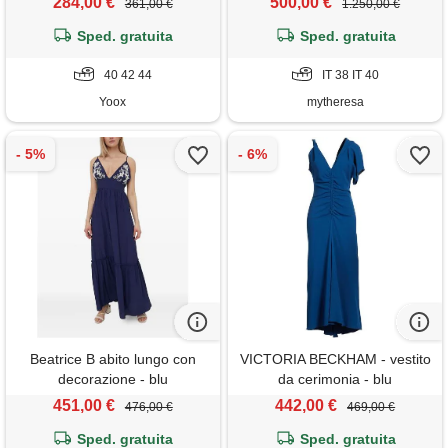
284,00 €
500,00 €
361,00 €
1.250,00 €
Sped. gratuita
Sped. gratuita
40 42 44
IT 38 IT 40
Yoox
mytheresa
Beatrice B abito lungo con
VICTORIA BECKHAM - vestito
decorazione - blu
da cerimonia - blu
451,00 €
442,00 €
476,00 €
469,00 €
Sped. gratuita
Sped. gratuita