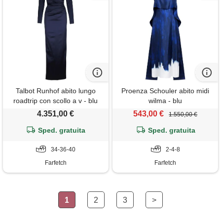
Talbot Runhof abito lungo
Proenza Schouler abito midi
roadtrip con scollo a v - blu
wilma - blu
4.351,00 €
543,00 €
1.550,00 €
Sped. gratuita
Sped. gratuita
34-36-40
2-4-8
Farfetch
Farfetch
1
2
3
>