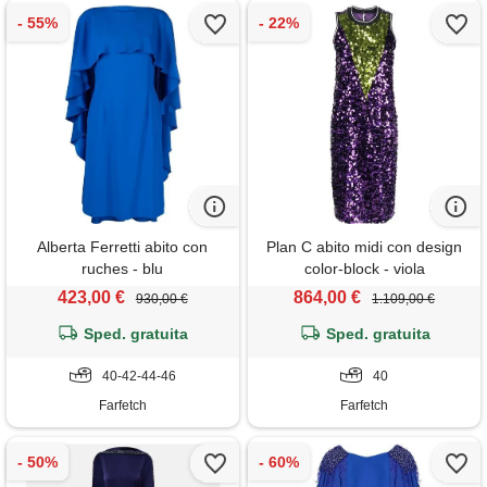
Alberta Ferretti abito con
Plan C abito midi con design
ruches - blu
color-block - viola
423,00 €
864,00 €
930,00 €
1.109,00 €
Sped. gratuita
Sped. gratuita
40-42-44-46
40
Farfetch
Farfetch