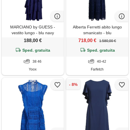
MARCIANO by GUESS -
Alberta Ferretti abito lungo
vestito lungo - blu navy
smanicato - blu
188,00 €
718,00 €
1.580,00 €
Sped. gratuita
Sped. gratuita
38 46
40-42
Yoox
Farfetch