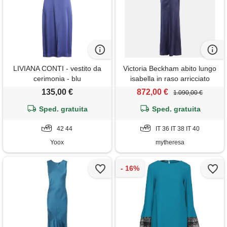
LIVIANA CONTI - vestito da
Victoria Beckham abito lungo
cerimonia - blu
isabella in raso arricciato
135,00 €
872,00 €
1.090,00 €
Sped. gratuita
Sped. gratuita
42 44
IT 36 IT 38 IT 40
Yoox
mytheresa