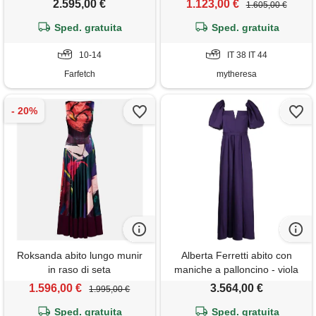
2.595,00 €
1.123,00 €
1.605,00 €
Sped. gratuita
Sped. gratuita
10-14
IT 38 IT 44
Farfetch
mytheresa
Roksanda abito lungo munir
Alberta Ferretti abito con
in raso di seta
maniche a palloncino - viola
1.596,00 €
3.564,00 €
1.995,00 €
Sped. gratuita
Sped. gratuita