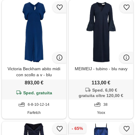
Victoria Beckham abito midi
MEIMEIJ - tubino - blu navy
con scollo a v - blu
893,00 €
113,00 €
Sped. 6,00 €
Sped. gratuita
gratuita oltre 120,00 €
6-8-10-12-14
38
Farfetch
Yoox