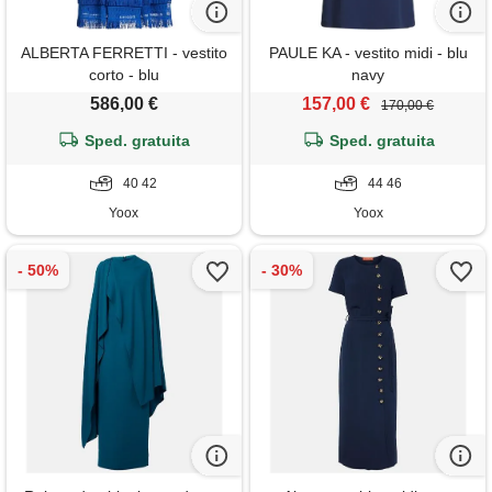
ALBERTA FERRETTI - vestito
PAULE KA - vestito midi - blu
corto - blu
navy
586,00 €
157,00 €
170,00 €
Sped. gratuita
Sped. gratuita
40 42
44 46
Yoox
Yoox