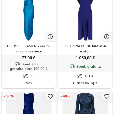
HOUSE OF AMEN - vestito
VICTORIA BECKHAM abito
lungo - turchese
scollo v
77,00 €
1.050,00 €
Sped. 6,00 €
Sped. gratuita
gratuita oltre 120,00 €
40
10 UK
Yoox
Luciana Boutique