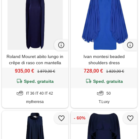
Roland Mouret abito lungo in
Ivan montesi beaded
crêpe di raso con mantella
shoulders dress
935,00 €
728,00 €
1.870,00 €
1.820,00 €
Sped. gratuita
Sped. gratuita
IT 36 IT 40 IT 42
50
mytheresa
T.Luxy