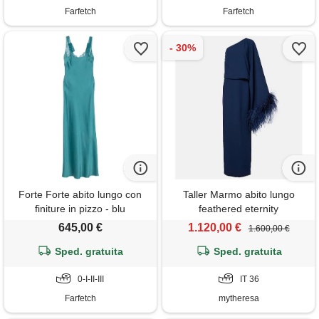
Farfetch
Farfetch
Forte Forte abito lungo con
Taller Marmo abito lungo
finiture in pizzo - blu
feathered eternity
645,00 €
1.120,00 €
1.600,00 €
Sped. gratuita
Sped. gratuita
0-I-II-III
IT 36
Farfetch
mytheresa