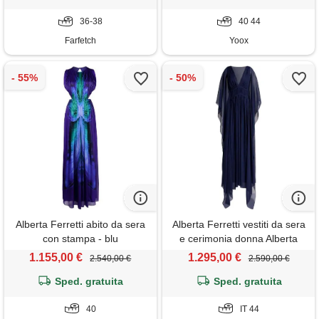
36-38
40 44
Farfetch
Yoox
Alberta Ferretti abito da sera
Alberta Ferretti vestiti da sera
con stampa - blu
e cerimonia donna Alberta
Ferretti - abito creponne - blu
1.155,00 €
1.295,00 €
2.540,00 €
2.590,00 €
Sped. gratuita
Sped. gratuita
40
IT 44