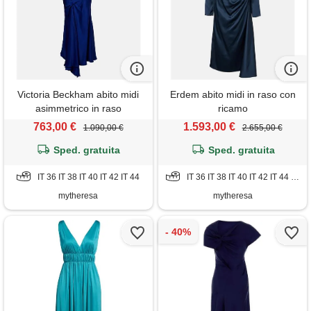
Victoria Beckham abito midi
Erdem abito midi in raso con
asimmetrico in raso
ricamo
763,00 €
1.593,00 €
1.090,00 €
2.655,00 €
Sped. gratuita
Sped. gratuita
IT 36 IT 38 IT 40 IT 42 IT 44
IT 36 IT 38 IT 40 IT 42 IT 44 IT 52
mytheresa
mytheresa