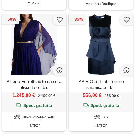
Farfetch
Antropos Boutique
Alberta Ferretti abito da sera
P.A.R.O.S.H. abito corto
plissettato - blu
smanicato - blu
1.245,00 €
556,00 €
2.490,00 €
856,00 €
Sped. gratuita
Sped. gratuita
38-40-42-44-46-48
XS
Farfetch
Farfetch