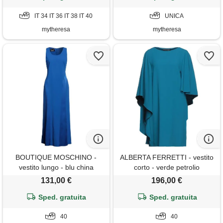
IT 34 IT 36 IT 38 IT 40
UNICA
mytheresa
mytheresa
BOUTIQUE MOSCHINO -
ALBERTA FERRETTI - vestito
vestito lungo - blu china
corto - verde petrolio
131,00 €
196,00 €
Sped. gratuita
Sped. gratuita
40
40