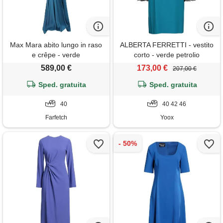
Max Mara abito lungo in raso
ALBERTA FERRETTI - vestito
e crêpe - verde
corto - verde petrolio
589,00 €
173,00 €
207,00 €
Sped. gratuita
Sped. gratuita
40
40 42 46
Farfetch
Yoox