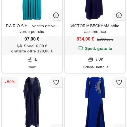
P.A.R.O.S.H. - vestito estivo -
VICTORIA BECKHAM abito
verde petrolio
asimmetrico
97,00 €
834,00 €
1.390,00 €
Sped. 6,00 €
Sped. gratuita
gratuita oltre 120,00 €
L
8 UK
Yoox
Luciana Boutique