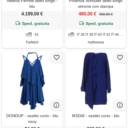
Alberta Ferretti abito lungo -
Proenza Schouler abito lungo
blu
simone con stampa
4.199,00 €
480,00 €
960,00 €
Sped. gratuita
Sped. gratuita
42
IT 36 IT 38 IT 40 IT 42 IT 46 IT 48
Farfetch
mytheresa
DONDUP - vestito corto - blu
MSGM - vestito corto - blu
navy