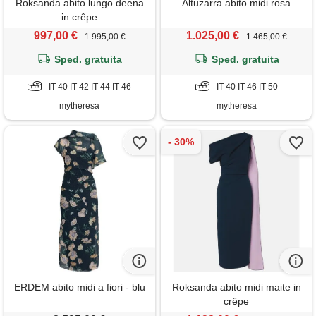
Roksanda abito lungo deena
Altuzarra abito midi rosa
in crêpe
997,00 €
1.025,00 €
1.995,00 €
1.465,00 €
Sped. gratuita
Sped. gratuita
IT 40 IT 42 IT 44 IT 46
IT 40 IT 46 IT 50
mytheresa
mytheresa
ERDEM abito midi a fiori - blu
Roksanda abito midi maite in
crêpe