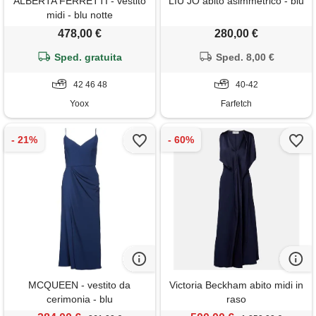
ALBERTA FERRETTI - vestito
LIU JO abito asimmetrico - blu
midi - blu notte
478,00 €
280,00 €
Sped. gratuita
Sped. 8,00 €
42 46 48
40-42
Yoox
Farfetch
MCQUEEN - vestito da
Victoria Beckham abito midi in
cerimonia - blu
raso