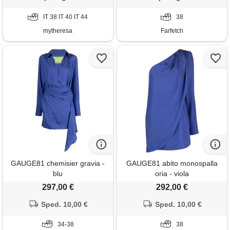
IT 38 IT 40 IT 44
38
mytheresa
Farfetch
GAUGE81 chemisier gravia -
GAUGE81 abito monospalla
blu
oria - viola
297,00 €
292,00 €
Sped. 10,00 €
Sped. 10,00 €
34-38
38