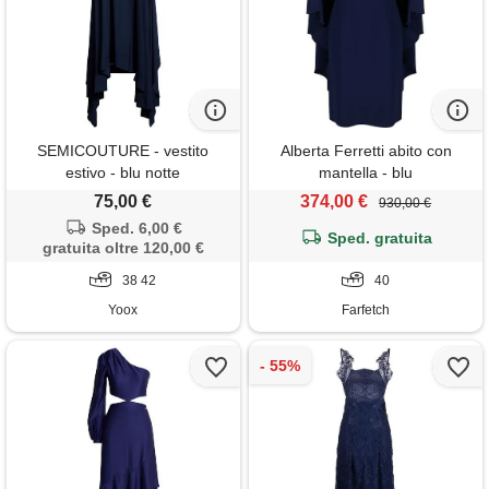
SEMICOUTURE - vestito
Alberta Ferretti abito con
estivo - blu notte
mantella - blu
75,00 €
374,00 €
930,00 €
Sped. 6,00 €
Sped. gratuita
gratuita oltre 120,00 €
38 42
40
Yoox
Farfetch