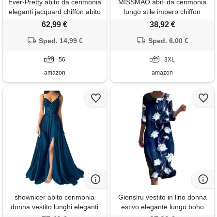
Ever-Pretty abito da cerimonia
MISSMAO abiti da cerimonia
eleganti jacquard chiffon abito
lungo stile impero chiffon
da sera midi vestito a
brillantini scollo a v maniche
62,99 €
38,92 €
maniche lunghe vita elastica
corte vestiti da cerimonia e
blu navy 56
Sped. 14,99 €
ballo stile impero linea ad a
Sped. 6,00 €
elegante tulle abito da
56
damigella, viola, 3xl
3XL
amazon
amazon
shownicer abito cerimonia
Gienslru vestito in lino donna
donna vestito lunghi eleganti
estivo elegante lungo boho
matrimonio abito da sera in
chic in lino effetto 3/4 manich