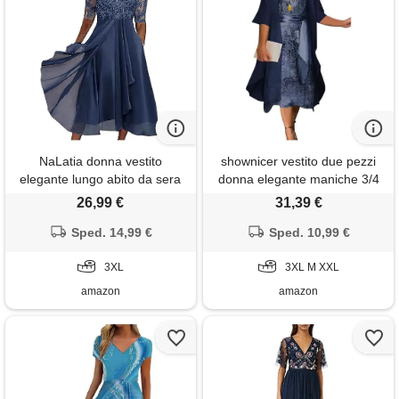
NaLatia donna vestito
shownicer vestito due pezzi
elegante lungo abito da sera
donna elegante maniche 3/4
scollo a v manica corta
stampe abiti al ginocchio
26,99 €
31,39 €
stampa chiffon vestiti curvy
taglie forti vestiti da festa
aderente abito estivo taglie
Sped. 14,99 €
cerimonia cocktail a marina
Sped. 10,99 €
forti maxi abiti da cerimonia
3xl
3XL
3XL M XXL
amazon
amazon