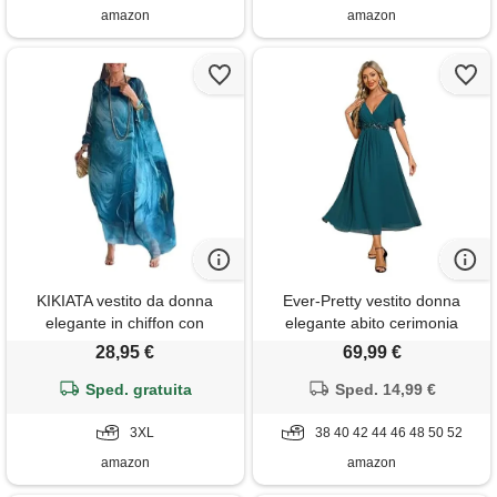
amazon
amazon
KIKIATA vestito da donna
Ever-Pretty vestito donna
elegante in chiffon con
elegante abito cerimonia
stampa, girocollo, stile
donna con applique e collo v
28,95 €
69,99 €
artistico, ampio, kaftano per
midi maniche a volant chiffon
taglie forti, blu, xxx-large
Sped. gratuita
stile impero teal 48
Sped. 14,99 €
3XL
38 40 42 44 46 48 50 52
amazon
amazon