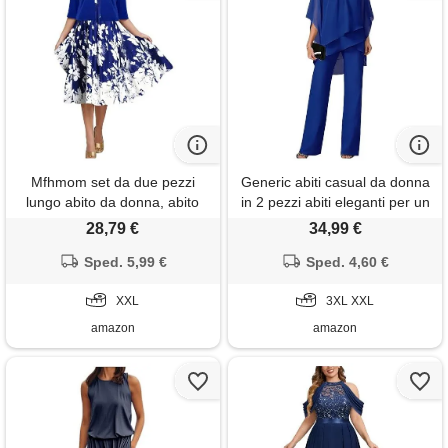
Mfhmom set da due pezzi
Generic abiti casual da donna
lungo abito da donna, abito
in 2 pezzi abiti eleganti per un
elegante donna cerimonia con
matrimonio autunno trendy
28,79 €
34,99 €
stampa digitale, scollo
chiffon irregolare set di
rotondo abito cerimonia
Sped. 5,99 €
pantaloni a gamba larga
Sped. 4,60 €
donna curvy, abito girocollo
(stylea-2-blu reale, xxl)
con stampa 3d con giacca
XXL
3XL XXL
amazon
amazon