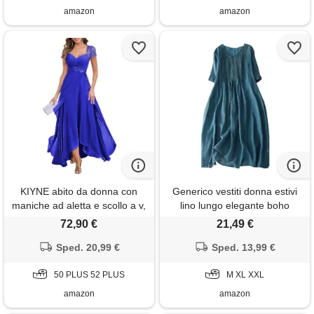
premaman smeraldo
amazon
amazon
KIYNE abito da donna con
Generico vestiti donna estivi
maniche ad aletta e scollo a v,
lino lungo elegante boho
in chiffon, per madre della
vestiti estivi larghe casual
72,90 €
21,49 €
sposa, abito lungo plissettato
comodo abiti in lino vintage
increspato da sera formale,
Sped. 20,99 €
spiaggia taglie forti abito da
Sped. 13,99 €
blu reale, 50 più
spiaggia elasticizzato tinta
50 PLUS 52 PLUS
unita vacanza vestito boho
M XL XXL
amazon
amazon