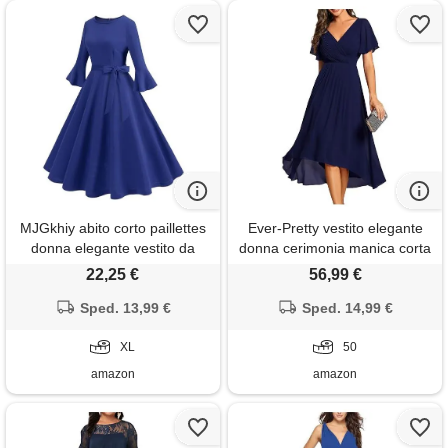
MJGkhiy abito corto paillettes
Ever-Pretty vestito elegante
donna elegante vestito da
donna cerimonia manica corta
cerimonia curvy oro vestito
collo a v gonna midi blu navy
22,25 €
56,99 €
natale maniche lunghe vestito
50
per capodanno nero scollo a v
Sped. 13,99 €
Sped. 14,99 €
abiti da sposa festa rosso abiti
da sera
XL
50
amazon
amazon