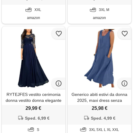
lungo abito da cerimonia
morbido e traspiranti per
scollo a v taglie forti
XXL
mare spiaggia vacanza s-3xl
3XL M
amazon
amazon
RYTEJFES vestito cerimonia
Generico abiti estivi da donna
donna vestito donna elegante
2025, maxi dress senza
abiti da sposa abito sera
maniche in cotone e lino,
29,99 €
25,98 €
matrimonio lungo eleganti
casual largo monocromatico
curvy corto gala xs damigella
Sped. 6,99 €
taglie forti con tasche (blue, l)
Sped. 4,99 €
lunghi vestiti estivo verde
salvia con gonna ampia
S
3XL 5XL L XL XXL