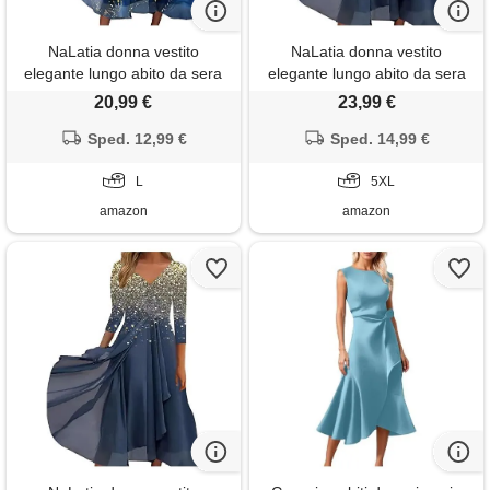
NaLatia donna vestito
NaLatia donna vestito
elegante lungo abito da sera
elegante lungo abito da sera
scollo a v manica corta
scollo a v manica corta
20,99 €
23,99 €
stampa chiffon vestiti curvy
stampa chiffon vestiti curvy
aderente estivo taglie forti
Sped. 12,99 €
aderente abito estivo taglie
Sped. 14,99 €
abito maxi abiti da cerimonia
forti maxi abiti da cerimonia
cocktail
L
5XL
amazon
amazon