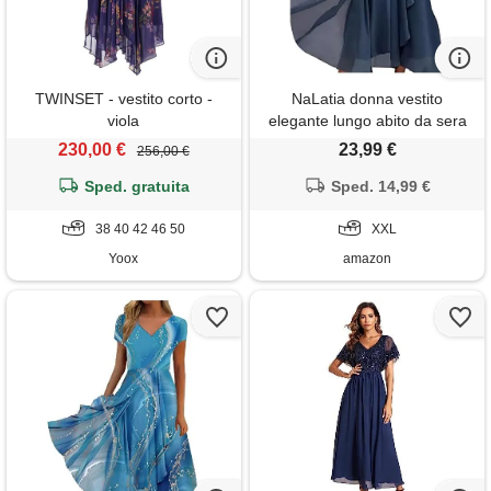
TWINSET - vestito corto -
NaLatia donna vestito
viola
elegante lungo abito da sera
scollo a v manica corta
230,00 €
23,99 €
256,00 €
stampa chiffon vestiti curvy
Sped. gratuita
aderente abito estivo taglie
Sped. 14,99 €
forti maxi abiti da cerimonia
38 40 42 46 50
XXL
Yoox
amazon