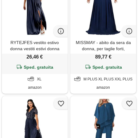
RYTEJFES vestito estivo
MISSMAY - abito da sera da
donna vestiti estivi donna
donna, per taglie forti,
abito da casa smanicato
elegante, con scollo a halter,
26,46 €
89,77 €
lungo taglie forti corti curvy
in pizzo con paillettes e
cotone lino vestidos de mujer
Sped. gratuita
chiffon, ideale per ospiti a
Sped. gratuita
verano eleganti lunghi floreale
matrimoni, abito lungo maxi,
comodi vestitino corto 5xl abiti
XL
blu navy, x-large di più
M PLUS XL PLUS XXL PLUS
amazon
amazon