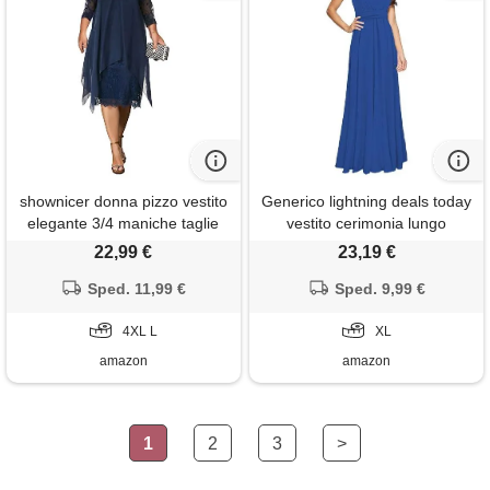
shownicer donna pizzo vestito
Generico lightning deals today
elegante 3/4 maniche taglie
vestito cerimonia lungo
forti vestiti da cerimonia
maggio vestito giallo lungo
22,99 €
23,19 €
cocktail sera partito abiti al
vestito tubino donna corto
ginocchio b blu navy l
Sped. 11,99 €
estivo abito da donna lungo
Sped. 9,99 €
estivo tubino nero taglie forti
4XL L
miei ordini offerta
XL
amazon
amazon
1
2
3
>