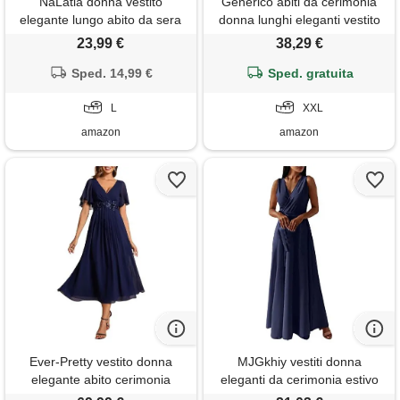
NaLatia donna vestito
Generico abiti da cerimonia
elegante lungo abito da sera
donna lunghi eleganti vestito
scollo a v manica corta
abito rosso sera curvy
23,99 €
38,29 €
stampa chiffon vestiti curvy
schiena scoperta vestiti
aderente abito estivo taglie
Sped. 14,99 €
matrimonio elegante lungo
Sped. gratuita
forti maxi abiti da cerimonia
damigella d'onore giallo verde
L
smeraldo madre sposa xl tulle
XXL
prom seta nero
amazon
amazon
Ever-Pretty vestito donna
MJGkhiy vestiti donna
elegante abito cerimonia
eleganti da cerimonia estivo
donna con applique e collo v
sbuffo plissettata vestito abito