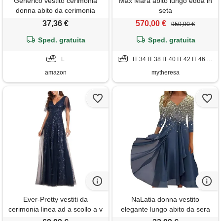
Generico vestito cerimonia
Max Mara abito lungo edda in
donna abito da cerimonia
seta
donna abiti curvy raso
37,36 €
570,00 €
950,00 €
elegante damigella nero
vestiti schiena scoperta lungo
Sped. gratuita
Sped. gratuita
ottanio giallo sera ragazza
eleganti lunghi sposa xl di
L
IT 34 IT 38 IT 40 IT 42 IT 46 IT 48 IT 50
bianco per matrimonio
amazon
mytheresa
Ever-Pretty vestiti da
NaLatia donna vestito
cerimonia linea ad a scollo a v
elegante lungo abito da sera
per cerimonia sera damigella
scollo a v manica corta