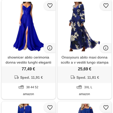
shownicer abito cerimonia
Onsoyours abito maxi donna
donna vestito lunghi eleganti
scollo a v vestiti lungo stampa
matrimonio abito da sera in
floreale vita alta cerimonia
77,49 €
25,69 €
chiffon vita alta scollo a v abiti
vestito elegante manica lunga
in pizzo vestiti con spacco a
Sped. 11,91 €
curvy swing spiaggia abiti
Sped. 11,81 €
blu2 52
casual autunno a blu 3xl
38 44 52
3XL L
amazon
amazon