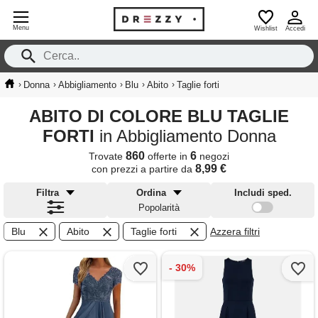
Menu
Wishlist
Accedi
›
›
›
›
›
Donna
Abbigliamento
Blu
Abito
Taglie forti
ABITO DI COLORE BLU TAGLIE
FORTI
in Abbigliamento Donna
860
6
Trovate
offerte in
negozi
8,99 €
con prezzi a partire da
Filtra
Ordina
Includi sped.
Popolarità
Blu
Abito
Taglie forti
Azzera filtri