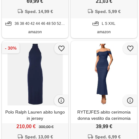
69,99 €
21,03 €
midi maniche a volant chiffon
con spacco da spiaggia
stile impero blu navy 56
Sped. 14,99 €
infinity dress lungo seta
Sped. 5,99 €
banchetto maxi abito in raso
36 38 40 42 44 46 48 50 52 54 56
vestito da cocktail donna
L S XXL
curvy
amazon
amazon
Polo Ralph Lauren abito lungo
RYTEJFES abito cerimonia
in jersey
donna vestito da cerimonia
donna per matrimonio vestiti
210,00 €
39,99 €
300,00 €
curvy abiti lungo elegante
Sped. 13,00 €
premaman eleganti taglie forti
Sped. 6,99 €