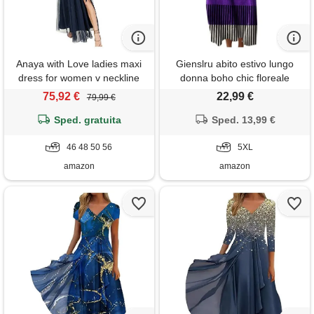
Anaya with Love ladies maxi
Gienslru abito estivo lungo
dress for women v neckline
donna boho chic floreale
short sleeve frilly long empire
vintage, scollo a v maniche
75,92 €
22,99 €
79,99 €
waist for wedding guest
lunghe in lino leggero con
bridesmaid maid of honour,
Sped. gratuita
tasche, vestito elegante
Sped. 13,99 €
vestito donna, navy,
casual per vacanze primavera
46 48 50 56
estate taglie forti curvy 2026
5XL
moda cerimonia
amazon
amazon