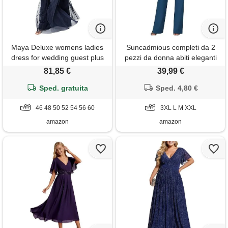
Maya Deluxe womens ladies
Suncadmious completi da 2
dress for wedding guest plus
pezzi da donna abiti eleganti
size empire high waist
per un matrimonio set di
81,85 €
39,99 €
sequins short sleeve evening
pantaloni a gamba larga in
bridesmaid vestito per
Sped. gratuita
chiffon irregolare formale per
Sped. 4,80 €
damigella d'onore, marina
la festa serale (blu reale, 3xl)
militare, 56 donna
46 48 50 52 54 56 60
3XL L M XXL
amazon
amazon