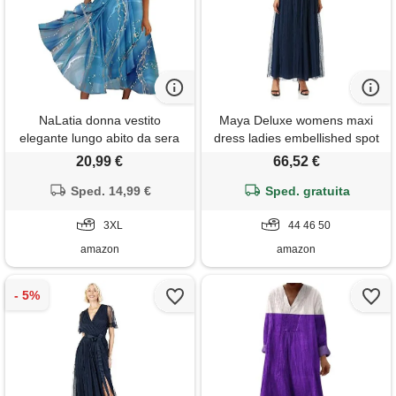
NaLatia donna vestito
Maya Deluxe womens maxi
elegante lungo abito da sera
dress ladies embellished spot
scollo a v manica corta
mesh a-line v-neck dress for
20,99 €
66,52 €
stampa chiffon vestiti curvy
wedding guest bridesmaid
aderente estivo taglie forti
Sped. 14,99 €
prom ball occasion, vestito
Sped. gratuita
abito maxi abiti da cerimonia
donna, navy,
cocktail
3XL
44 46 50
amazon
amazon