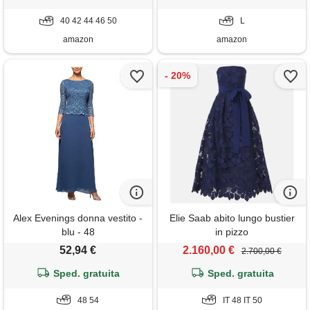
blu scuro 40
banchetto maxi abito in raso
40 42 44 46 50
vestito da cocktail donna
L
curvy
amazon
amazon
Alex Evenings donna vestito -
Elie Saab abito lungo bustier
blu - 48
in pizzo
52,94 €
2.160,00 €
2.700,00 €
Sped. gratuita
Sped. gratuita
48 54
IT 48 IT 50