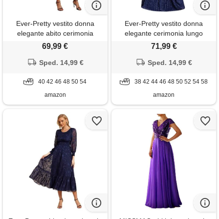
Ever-Pretty vestito donna
Ever-Pretty vestito donna
elegante abito cerimonia
elegante cerimonia lungo
donna con applique e collo v
brillante pieghe maniche a
69,99 €
71,99 €
midi maniche a volant chiffon
volant stile impero abito da
stile impero viola scuro 50
Sped. 14,99 €
sera donna blu navy 48
Sped. 14,99 €
40 42 46 48 50 54
38 42 44 46 48 50 52 54 58
amazon
amazon