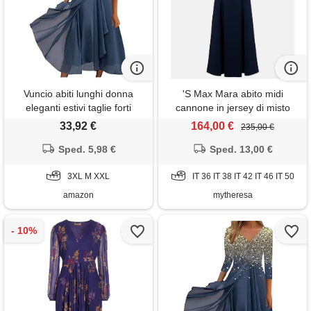
Vuncio abiti lunghi donna
'S Max Mara abito midi
eleganti estivi taglie forti
cannone in jersey di misto
morbidi fantasia vestito donna
cotone
33,92 €
164,00 €
235,00 €
elegante lungo estivo stampa
a fiori casual cerimonia
Sped. 5,98 €
Sped. 13,00 €
matrimonio spiaggia
3XL M XXL
IT 36 IT 38 IT 42 IT 46 IT 50
amazon
mytheresa