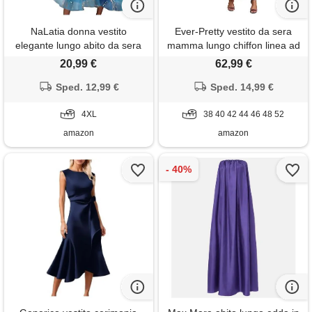
NaLatia donna vestito
Ever-Pretty vestito da sera
elegante lungo abito da sera
mamma lungo chiffon linea ad
scollo a v manica corta
a scollo a v maniche corte
20,99 €
62,99 €
stampa chiffon vestiti curvy
chic abito da cerimonia blu
aderente estivo taglie forti
Sped. 12,99 €
Sped. 14,99 €
navy 46
abito maxi abiti da cerimonia
cocktail
4XL
38 40 42 44 46 48 52
amazon
amazon