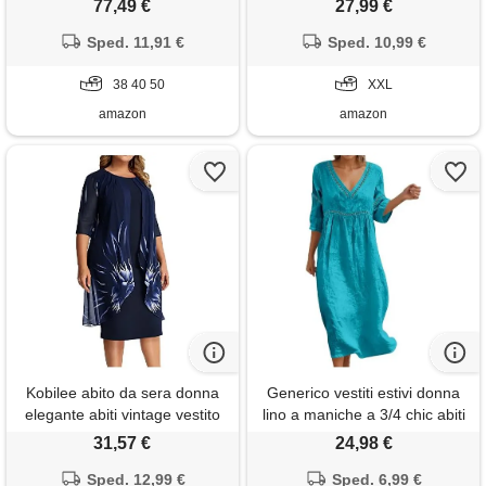
77,49 €
27,99 €
chiffon vita alta scollo a v abiti
abito maxi floreale vintage
in pizzo vestiti con spacco a
Sped. 11,91 €
con tasche e comodo per
Sped. 10,99 €
blu3 40
mare vacanza primavera
38 40 50
estate taglie forti curvy
XXL
amazon
amazon
Kobilee abito da sera donna
Generico vestiti estivi donna
elegante abiti vintage vestito
lino a maniche a 3/4 chic abiti
maniche lunghe da sposa
vacanza comodo taglie forti
31,57 €
24,98 €
sexy vestiti cocktail invernale
vestito lungo scollo a v largo
vestito capodanno curvy
Sped. 12,99 €
abito da spiaggia tinta unita
Sped. 6,99 €