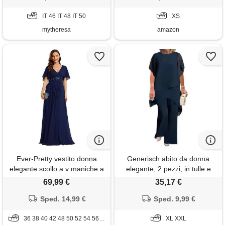
sposa damigella 5xl tulle gli
IT 46 IT 48 IT 50
cocktail donne seconde nozze
XS
modelli
mytheresa
amazon
Ever-Pretty vestito donna
Generisch abito da donna
elegante scollo a v maniche a
elegante, 2 pezzi, in tulle e
volant stile lungo abito
chiffon, con pantaloni, per
69,99 €
35,17 €
cerimonia donna blu navy 36
feste, da sera, taglie forti, blu
Sped. 14,99 €
marino, xl
Sped. 9,99 €
36 38 40 42 48 50 52 54 56 58
XL XXL