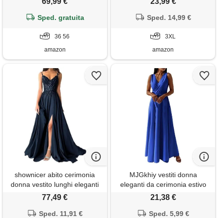
69,99 €
23,99 €
lungo con paillettes donna blu
stampa chiffon vestiti curvy
Sped. gratuita
navy 36
aderente abito estivo taglie
Sped. 14,99 €
forti maxi abiti da cerimonia
36 56
3XL
amazon
amazon
shownicer abito cerimonia
MJGkhiy vestiti donna
donna vestito lunghi eleganti
eleganti da cerimonia estivo
matrimonio abito da sera in
sbuffo plissettata vestito abito
77,49 €
21,38 €
chiffon vita alta scollo a v abiti
con spacco da spiaggia
in pizzo vestiti con spacco a
Sped. 11,91 €
infinity dress lungo seta
Sped. 5,99 €