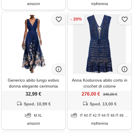
amazon
mytheresa
Generico abito lungo estivo
Anna Kosturova abito corto in
donna elegante cerimonia
crochet di cotone
vestito matrimonio invitata
32,99 €
276,00 €
345,00 €
primavera boho chic chiffon
scollo a v sexy maxi taglie forti
Sped. 10,99 €
Sped. 13,00 €
curvy lino cotone casual mare
spiaggia vacanza moda 2026
M XL
IT 40 IT 42 IT 44 IT 46 IT 48 IT 50
(a09, m)
amazon
mytheresa