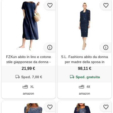
FZKun abito in lino e cotone
S.L. Fashions abito da donna
stile giapponese da donna -
per madre della sposa in
taglie forti colore solido
pizzo con paillettes e giacca
21,99 €
98,11 €
girocollo maniche lunghe
con maniche illusione (taglie
abito estivo casual con tasche
Sped. 7,00 €
forti) abito per occasioni
Sped. gratuita
vestibilità ampia vestiti midi
speciali (confezione da 2),
basic (xl, marina)
XL
marina militare, 48
48
amazon
amazon