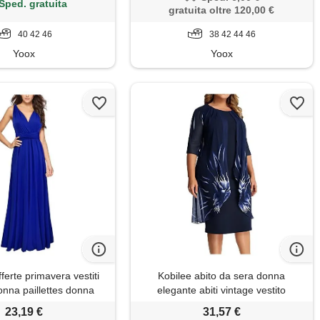
Sped. gratuita
gratuita oltre 120,00 €
40 42 46
38 42 44 46
Yoox
Yoox
ferte primavera vestiti
Kobilee abito da sera donna
onna paillettes donna
elegante abiti vintage vestito
to vestito fiori donna
maniche lunghe da sposa sexy
23,19 €
31,57 €
a abito elegante bianco
vestiti cocktail invernale vestito