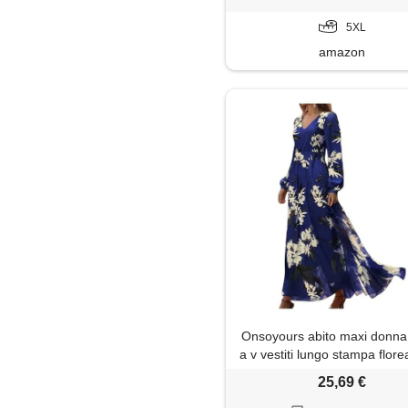
forti curvy 2026 moda ceri
5XL
amazon
Onsoyours abito maxi donna 
a v vestiti lungo stampa florea
alta cerimonia vestito eleg
25,69 €
manica lunga curvy swing sp