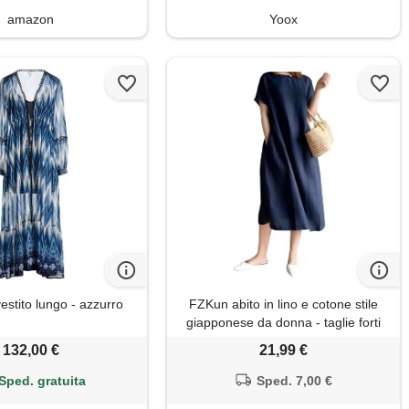
amazon
Yoox
estito lungo - azzurro
FZKun abito in lino e cotone stile
giapponese da donna - taglie forti
colore solido girocollo maniche
132,00 €
21,99 €
lunghe abito estivo casual con
tasche vestibilità ampia vestiti midi
Sped. gratuita
Sped. 7,00 €
basic (xl, marina)