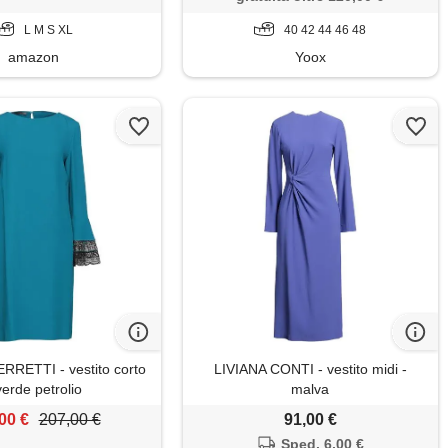
donna, abito da cocktail
L M S XL
40 42 44 46 48
amazon
Yoox
RETTI - vestito corto
LIVIANA CONTI - vestito midi -
verde petrolio
malva
00 €
207,00 €
91,00 €
Sped. 6,00 €