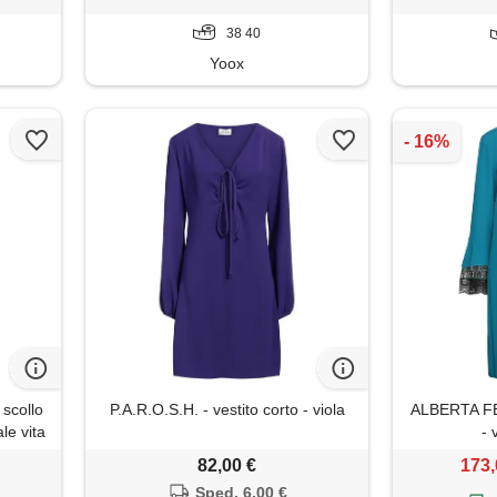
monia
chiffon, da 
38 40
Yoox
scollo
P.A.R.O.S.H. - vestito corto - viola
ALBERTA FER
le vita
- 
ante
82,00 €
173,
iaggia
Sped. 6,00 €