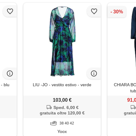
- blu
LIU -JO - vestito estivo - verde
CHIARA BO
tub
103,00 €
91,
Sped. 6,00 €
gratuita oltre 120,00 €
gratui
38 40 42
Yoox