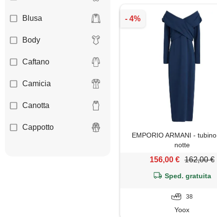
Blusa
Body
Caftano
Camicia
Canotta
Cappotto
EMPORIO ARMANI - tubino 
notte
Cardigan
156,00 €
162,00 €
Coprispalle
Sped. gratuita
Dolcevita
38
Yoox
Felpa