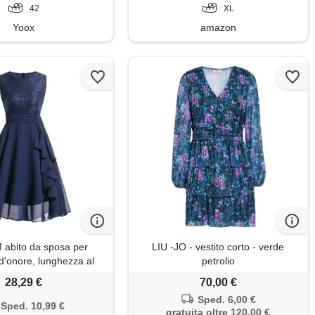
42
XL
Yoox
amazon
abito da sposa per
LIU -JO - vestito corto - verde
d'onore, lunghezza al
petrolio
inea a, per matrimonio,
28,29 €
70,00 €
rimonia, corto davanti
Sped. 6,00 €
ro, senza maniche, in
Sped. 10,99 €
gratuita oltre 120,00 €