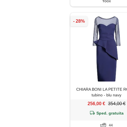
Yoox
Pantaloni
Parka
Piumino
Polo
Salopette
Shorts
Soprabito
CHIARA BONI LA PETITE R
tubino - blu navy
Tailleur
256,00 €
354,00 €
Sped. gratuita
Top
44
Trench