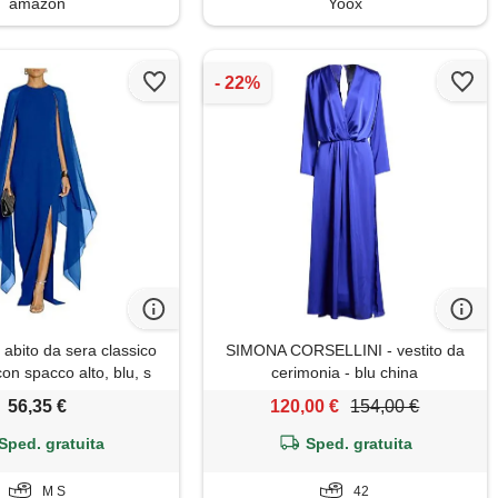
amazon
Yoox
bito da sera classico
SIMONA CORSELLINI - vestito da
on spacco alto, blu, s
cerimonia - blu china
56,35 €
120,00 €
154,00 €
Sped. gratuita
Sped. gratuita
M S
42