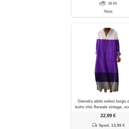
38 40
Yoox
Gienslru abito estivo lungo
boho chic floreale vintage, sc
maniche lunghe in lino legge
22,99 €
tasche, vestito elegante cas
vacanze primavera estate t
Sped. 13,99 €