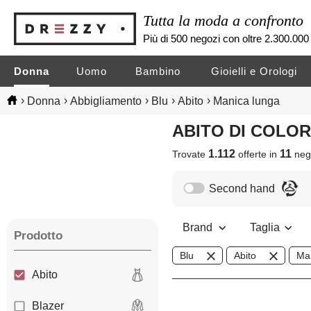
Tutta la moda a confronto
Più di 500 negozi con oltre 2.300.000 
Donna
Uomo
Bambino
Gioielli e Orologi
›
›
›
›
›
Donna
Abbigliamento
Blu
Abito
Manica lunga
ABITO DI COL
1.112
11
Trovate
offerte in
neg
Second hand
Brand
Taglia
Prodotto
Blu
Abito
Ma
Abito
Blazer