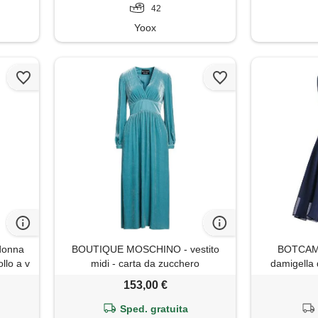
42
Yoox
 donna
BOUTIQUE MOSCHINO - vestito
BOTCAM 
ollo a v
midi - carta da zucchero
damigella 
ro con
ginocchio, l
153,00 €
ual per
abito da ce
aglie
lungo diet
Sped. gratuita