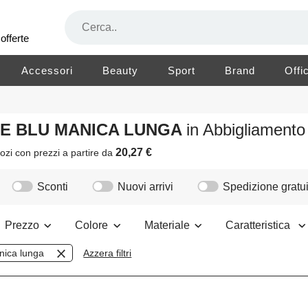
offerte
Accessori
Beauty
Sport
Brand
Offi
ORE BLU MANICA LUNGA
in Abbigliament
20,27 €
ozi
con prezzi a partire da
Sconti
Nuovi arrivi
Spedizione gratui
Prezzo
Colore
Materiale
Caratteristica
nica lunga
Azzera filtri