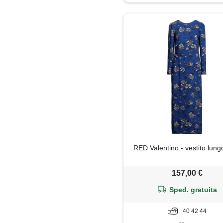
Giacca
Gilet
Giubbotto
Gonna
Impermeabile
Jeans
RED Valentino - vestito lungo
Maglia
157,00 €
Maglietta
Sped. gratuita
Maglione
40 42 44
Mantella