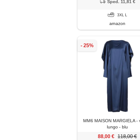
abiti casual autunno a blu
Sped. 11,81 €
3XL L
amazon
MM6 MAISON MARGIELA - ve
lungo - blu
88,00 €
118,00 €