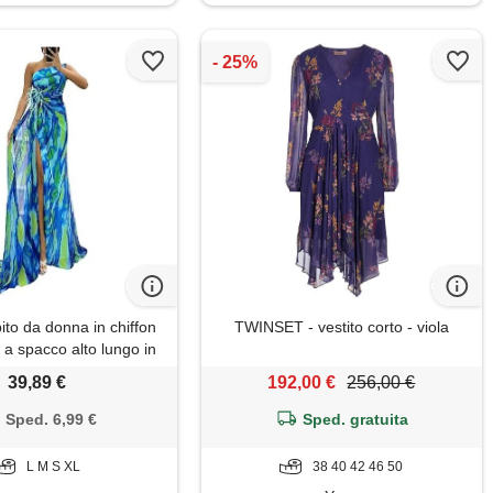
to da donna in chiffon
TWINSET - vestito corto - viola
 a spacco alto lungo in
 da ballo formale, abito
39,89 €
192,00 €
256,00 €
n una spalla e stampa
damigella d'onore, abito
Sped. 6,99 €
Sped. gratuita
a sera, 62, xl
L M S XL
38 40 42 46 50