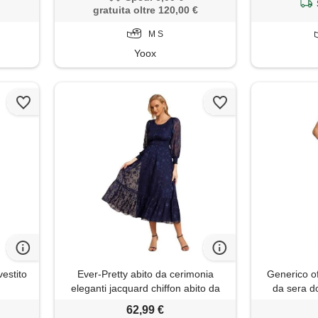
 3xl
gratuita oltre 120,00 €
M S
Yoox
stito
Ever-Pretty abito da cerimonia
Generico of
eleganti jacquard chiffon abito da
da sera d
sera midi vestito a maniche lunghe
abbigliamen
62,99 €
vita elastica blu navy 56
manica lung