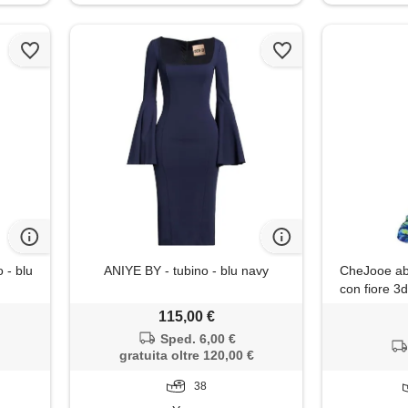
 - blu
ANIYE BY - tubino - blu navy
CheJooe abi
con fiore 3d
tulle, abito
115,00 €
da sera co
Sped. 6,00 €
floreale per 
gratuita oltre 120,00 €
d
38