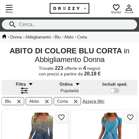
Menu
Wishlist
Accedi
›
›
›
›
›
Donna
Abbigliamento
Blu
Abito
Corta
ABITO DI COLORE BLU CORTA
in
Abbigliamento Donna
223
4
Trovate
offerte in
negozi
20,18 €
con prezzi a partire da
Filtra
Ordina
Includi sped.
Popolarità
Blu
Abito
Corta
Azzera filtri