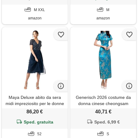
la primavera e l'estate
confortevole e traspirante
M XXL
M
amazon
amazon
Maya Deluxe abito da sera
Generisch 2026 costume da
midi impreziosito per le donne
donna cinese cheongsam
scollo a v delle signore con
abito ricamato manica corta
86,20 €
40,71 €
manica corta per il matrimonio
lunga lunghezza signore
di promenade vestito per
Sped. gratuita
tradizionale qipao, celeste. , s
Sped. 6,99 €
damigella d'onore, marina
militare, 52 donna
52
S