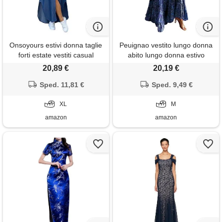
Onsoyours estivi donna taglie
Peuignao vestito lungo donna
forti estate vestiti casual
abito lungo donna estivo
eleganti corti manica corta v-
elegante vestiti da donna abiti
20,89 €
20,19 €
collo cotone e lino t-shirt maxi
lunghi estivi donna eleganti
vestiti camicia abit blu xl
Sped. 11,81 €
maxi abito svasato bohemien
Sped. 9,49 €
casual vestito floreale boho
XL
spiaggia donna manica corta
M
bleu m
amazon
amazon