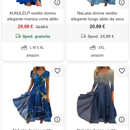
KUNJLELP vestito donna
NaLatia donna vestito
elegante manica corta abito
elegante lungo abito da sera
linea a vita alta midi abiti tinta
scollo a v manica corta
29,99 €
20,99 €
31,99 €
unita estivo vestiti da
stampa chiffon vestiti curvy
cerimonia per festa cocktail,
Sped. gratuita
aderente estivo taglie forti
Sped. 14,99 €
blu 02, s
abito maxi abiti da cerimonia
L M S XL
cocktail
3XL
amazon
amazon