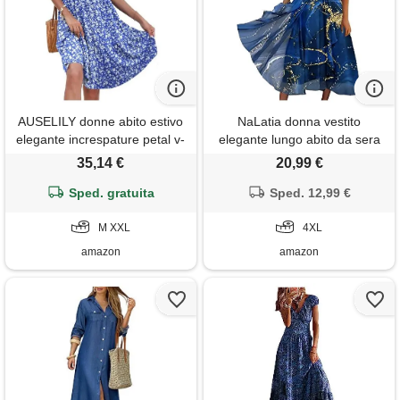
AUSELILY donne abito estivo
NaLatia donna vestito
elegante increspature petal v-
elegante lungo abito da sera
neck sundress manica corta
scollo a v manica corta
35,14 €
20,99 €
abito casual con tasche fiori
stampa chiffon vestiti curvy
bianchi e blu 2xl
Sped. gratuita
aderente estivo taglie forti
Sped. 12,99 €
abito maxi abiti da cerimonia
M XXL
cocktail
4XL
amazon
amazon