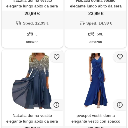
NaLatia donna vestito
NaLatia donna vestito
elegante lungo abito da sera
elegante lungo abito da sera
scollo a v manica corta
scollo a v manica corta
20,99 €
23,99 €
stampa chiffon vestiti curvy
stampa chiffon vestiti curvy
aderente estivo taglie forti
Sped. 12,99 €
aderente abito estivo taglie
Sped. 14,99 €
abito maxi abiti da cerimonia
forti maxi abiti da cerimonia
cocktail
L
5XL
amazon
amazon
NaLatia donna vestito
pvucpot vestiti donna
elegante lungo abito da sera
elegante vestiti con spacco
scollo a v manica corta
estivi vestito al ginocchio