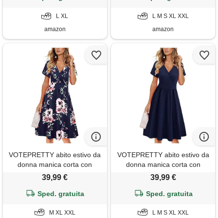
L XL
L M S XL XXL
amazon
amazon
VOTEPRETTY abito estivo da
VOTEPRETTY abito estivo da
donna manica corta con
donna manica corta con
scollo a v e avvolgente abito
scollo a v e avvolgente abito
39,99 €
39,99 €
al ginocchio con tasche
al ginocchio con tasche
Sped. gratuita
Sped. gratuita
M XL XXL
L M S XL XXL