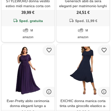
STYLEWORD donna vestito
Generisch abiti da sera
estivo midi manica corta con
eleganti per matrimonio lunghi
volant vestito floreale swing
blu - abito da ballo blu abiti da
39,99 €
24,51 €
maxi abiti lunghi con tasche
cocktail abito premaman in
Sped. gratuita
pizzo per il vestito da
Sped. 11,99 €
gravidanza manica corta maxi
M
abito elegante con maniche
M
amazon
amazon
Ever-Pretty abito cerimonia
EXCHIC donna manica corta
donna eleganti lungo a
tinta unita girocollo elastico a-
maniche corta abito damigella
line vestito casuale eleganti