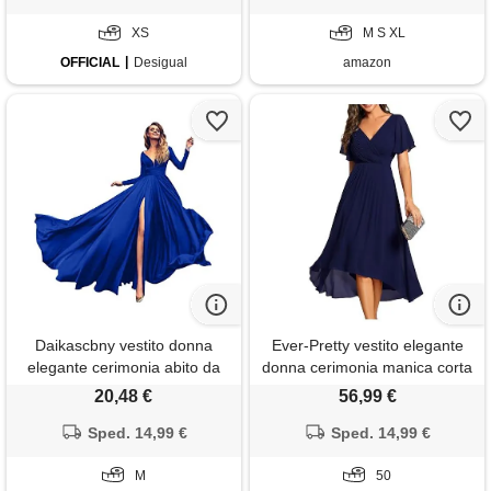
abito donna discoteca
XS
magliette donna manica corta
M S XL
offerte
OFFICIAL
Desigual
amazon
Daikascbny vestito donna
Ever-Pretty vestito elegante
elegante cerimonia abito da
donna cerimonia manica corta
donna classico spalline
collo a v gonna midi blu navy
20,48 €
56,99 €
banchetto spaghetti vintage
50
eleganti alla moda lunghi
Sped. 14,99 €
Sped. 14,99 €
vestito da sera cocktail party
abiti donna slim fit
M
50