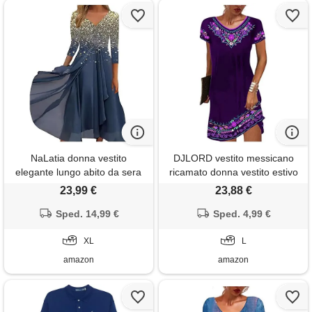
NaLatia donna vestito
DJLORD vestito messicano
elegante lungo abito da sera
ricamato donna vestito estivo
scollo a v manica corta
donna casual manica corta
23,99 €
23,88 €
stampa chiffon vestiti curvy
vestito stampato scollo a v
aderente abito estivo taglie
Sped. 14,99 €
abiti boho-midi, lilla, l
Sped. 4,99 €
forti maxi abiti da cerimonia
XL
L
amazon
amazon