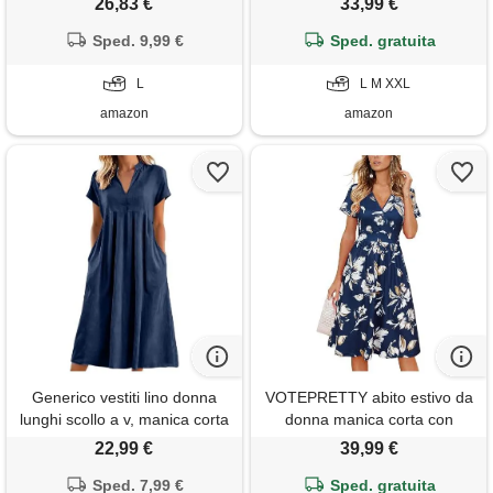
26,83 €
33,99 €
eleganti scollo a v manica
lungo casual manica a farfalla
corta midi abito boho vestito
Sped. 9,99 €
spacchi cerimonia abiti maxi
Sped. gratuita
lungo da spiaggia estivi d blu l
estivo vestito blu reale m
L
L M XXL
amazon
amazon
Generico vestiti lino donna
VOTEPRETTY abito estivo da
lunghi scollo a v, manica corta
donna manica corta con
casual, abito camicia lino maxi
scollo a v e avvolgente abito
22,99 €
39,99 €
elegante vestiti estivi da
al ginocchio con tasche
spiaggia mare con tasche per
Sped. 7,99 €
Sped. gratuita