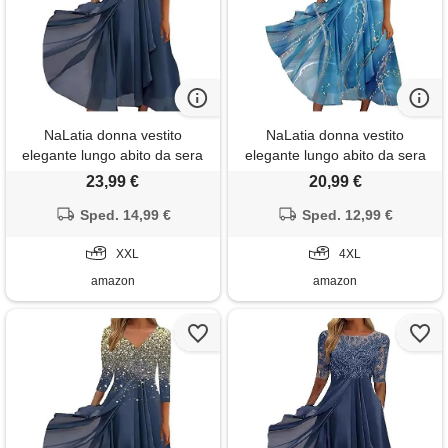
NaLatia donna vestito
NaLatia donna vestito
elegante lungo abito da sera
elegante lungo abito da sera
scollo a v manica corta
scollo a v manica corta
23,99 €
20,99 €
stampa chiffon vestiti curvy
stampa chiffon vestiti curvy
aderente abito estivo taglie
Sped. 14,99 €
aderente estivo taglie forti
Sped. 12,99 €
forti maxi abiti da cerimonia
abito maxi abiti da cerimonia
XXL
cocktail
4XL
amazon
amazon