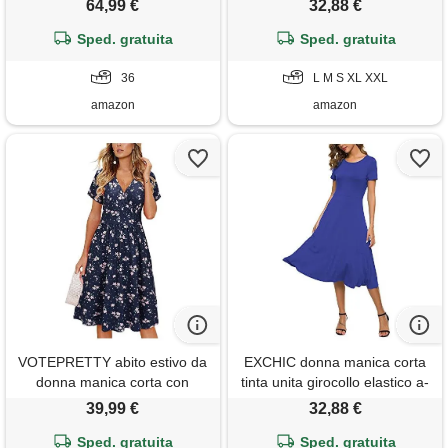
64,99 €
32,88 €
d'onore in chiffon vestito
girocollo midi abito(xxl, blu
donna elegante viola scuro 36
Sped. gratuita
Sped. gratuita
navy)
36
L M S XL XXL
amazon
amazon
VOTEPRETTY abito estivo da
EXCHIC donna manica corta
donna manica corta con
tinta unita girocollo elastico a-
scollo a v e avvolgente abito
line vestito casuale eleganti
39,99 €
32,88 €
al ginocchio con tasche
girocollo midi abito(m, blu
Sped. gratuita
Sped. gratuita
reale)