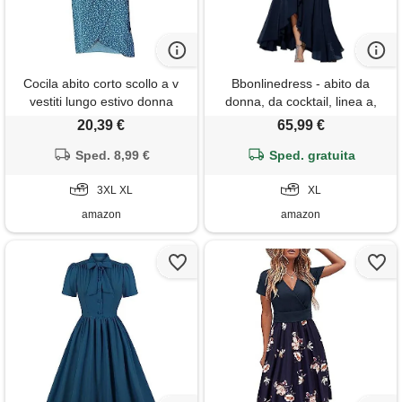
Cocila abito corto scollo a v
Bbonlinedress - abito da
vestiti lungo estivo donna
donna, da cocktail, linea a,
vestito estate donna sexy
top e gonna, in pizzo, chiffon,
20,39 €
65,99 €
vestito donna manica corta
per festa di matrimonio, scollo
abito damigella arancione
Sped. 8,99 €
a v, manica corta, marina, xl
Sped. gratuita
abiti aderenti donna offerte
natale lampo (bu1, xxxl)
3XL XL
XL
amazon
amazon