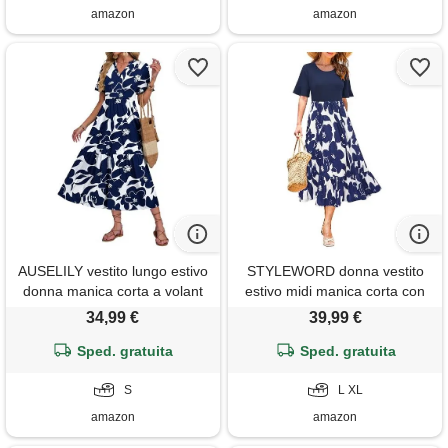
amazon
amazon
AUSELILY vestito lungo estivo
STYLEWORD donna vestito
donna manica corta a volant
estivo midi manica corta con
scollo v
volant vestito floreale swing
34,99 €
39,99 €
maxi abiti lunghi con tasche
Sped. gratuita
Sped. gratuita
S
L XL
amazon
amazon