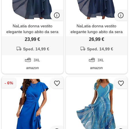
NaLatia donna vestito
NaLatia donna vestito
elegante lungo abito da sera
elegante lungo abito da sera
scollo a v manica corta
scollo a v manica corta
23,99 €
26,99 €
stampa chiffon vestiti curvy
stampa chiffon vestiti curvy
aderente abito estivo taglie
Sped. 14,99 €
aderente abito estivo taglie
Sped. 14,99 €
forti maxi abiti da cerimonia
forti maxi abiti da cerimonia
3XL
3XL
amazon
amazon