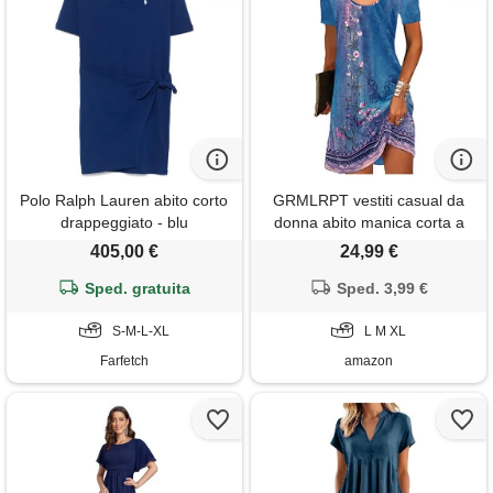
Polo Ralph Lauren abito corto
GRMLRPT vestiti casual da
drappeggiato - blu
donna abito manica corta a
collo rotondo estivo floreale
405,00 €
24,99 €
bohémien mini t-shirt abito
Sped. gratuita
Sped. 3,99 €
(blu, xl)
S-M-L-XL
L M XL
Farfetch
amazon