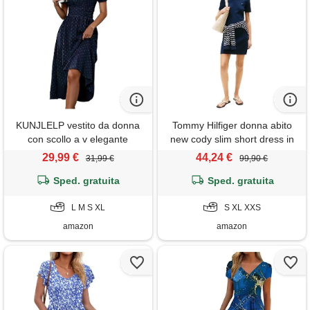
KUNJLELP vestito da donna
Tommy Hilfiger donna abito
con scollo a v elegante
new cody slim short dress in
manica corta plissettato vita
cotone, blu (dark night navy),
29,99 €
44,24 €
31,99 €
99,90 €
alta abito da spiaggia vacanza
xxs
Sped. gratuita
estivi, blu, l
Sped. gratuita
L M S XL
S XL XXS
amazon
amazon