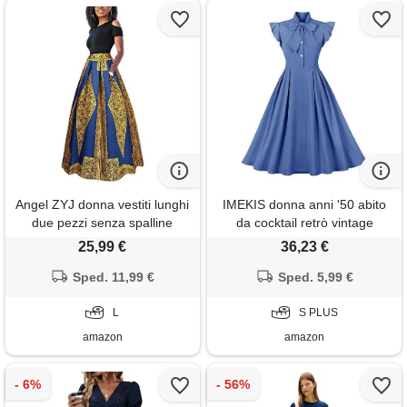
Angel ZYJ donna vestiti lunghi
IMEKIS donna anni '50 abito
due pezzi senza spalline
da cocktail retrò vintage
manica corta camicetta + rosa
manica corta a pois rockabilly
25,99 €
36,23 €
stampa gonne lungo elegante
swing vestito elegante abito
vestito abito maxi da sera (b,
Sped. 11,99 €
da sposa sera vestito al
Sped. 5,99 €
l)
ginocchio pieghe gonna blu s
L
S PLUS
amazon
amazon