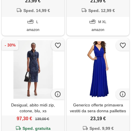
23,99 €
21,99 €
stampa chiffon vestiti curvy
scollo a v manica corta abito
aderente abito estivo taglie
Sped. 14,99 €
casual vestito da sera
Sped. 12,99 €
forti maxi abiti da cerimonia
cerimonia cocktail
L
M XL
amazon
amazon
Desigual, abito midi zip,
Generico offerte primavera
cotone, blu, xs
vestiti da sera donna paillettes
donna abbigliamento vestito
97,30 €
23,19 €
139,00 €
fiori donna manica lunga abito
Sped. gratuita
elegante bianco donna mini
Sped. 9,99 €