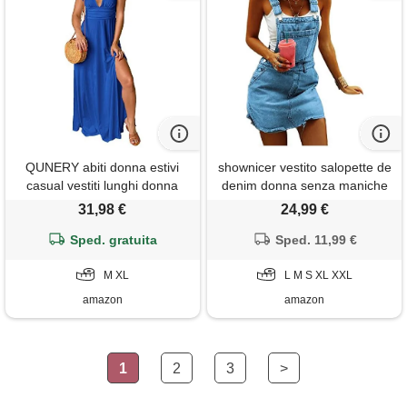
QUNERY abiti donna estivi
shownicer vestito salopette de
casual vestiti lunghi donna
denim donna senza maniche
estivi manica corta vestito
abito di jeans estiva casual
31,98 €
24,99 €
donna elegante scollo a v
gonna corta moda buco
linea ad a con spacco maxi
Sped. gratuita
strappato vestito scamiciato di
Sped. 11,99 €
abito blu m
jeans pantaloncini a blu xl
M XL
L M S XL XXL
amazon
amazon
1
2
3
>