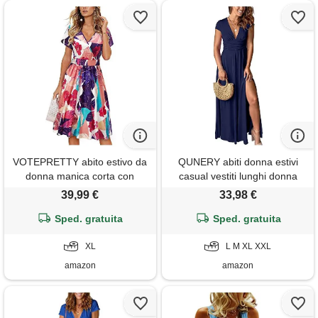
VOTEPRETTY abito estivo da
QUNERY abiti donna estivi
donna manica corta con
casual vestiti lunghi donna
scollo a v e avvolgente abito
estivi manica corta vestito
39,99 €
33,98 €
al ginocchio con tasche
donna elegante scollo a v
Sped. gratuita
linea ad a con spacco maxi
Sped. gratuita
abito blu nero m
XL
L M XL XXL
amazon
amazon