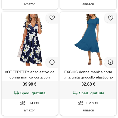
amazon
amazon
VOTEPRETTY abito estivo da
EXCHIC donna manica corta
donna manica corta con
tinta unita girocollo elastico a-
scollo a v e avvolgente abito
line vestito casuale eleganti
39,99 €
32,88 €
al ginocchio con tasche
girocollo midi abito(l, blu
Sped. gratuita
Sped. gratuita
acciaio)
L M XXL
L M S XL
amazon
amazon