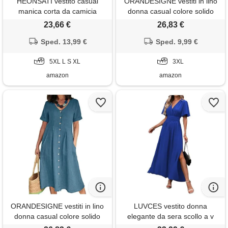
HEONSATI vestito casual
ORANDESIGNE vestiti in lino
manica corta da camicia
donna casual colore solido
vestiti lino donna abito estivi
tunica bottone tinta unita
23,66 €
26,83 €
sciolto comodi morbido abiti al
eleganti scollo a v manica
ginocchio larghe comodo
Sped. 13,99 €
corta midi abito boho vestito
Sped. 9,99 €
boho abito elegante cotone
lungo da spiaggia estivi e blu
vestiti da spiaggia traspirante
5XL L S XL
3xl
3XL
taglie forti
amazon
amazon
ORANDESIGNE vestiti in lino
LUVCES vestito donna
donna casual colore solido
elegante da sera scollo a v
tunica bottone tinta unita
tinta unita a pieghe abito