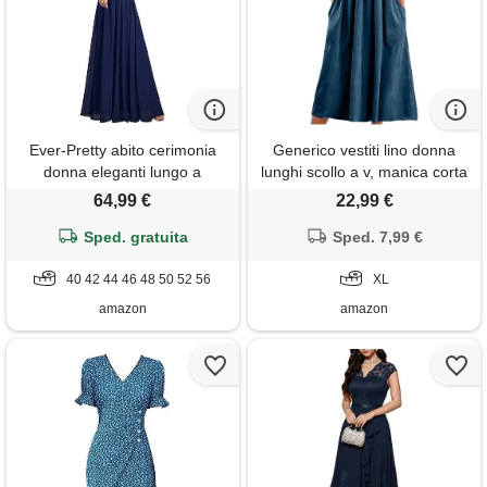
Ever-Pretty abito cerimonia
Generico vestiti lino donna
donna eleganti lungo a
lunghi scollo a v, manica corta
maniche corta abito damigella
casual, abito camicia lino maxi
64,99 €
22,99 €
d'onore in chiffon vestito
elegante vestiti estivi da
donna elegante blu navy 44
Sped. gratuita
spiaggia mare con tasche per
Sped. 7,99 €
la primavera e l'estate
40 42 44 46 48 50 52 56
confortevole e traspirante
XL
amazon
amazon