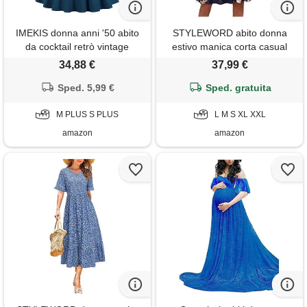
IMEKIS donna anni '50 abito
STYLEWORD abito donna
da cocktail retrò vintage
estivo manica corta casual
manica corta a pois rockabilly
collo a v abito floreale con
34,88 €
37,99 €
swing vestito elegante abito
tasche(floral05, s)
da sposa sera vestito al
Sped. 5,99 €
Sped. gratuita
ginocchio pieghe gonna blu
M PLUS S PLUS
marino s
L M S XL XXL
amazon
amazon