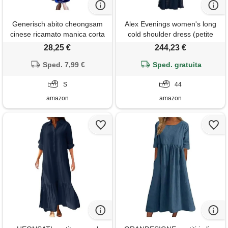
Generisch abito cheongsam
Alex Evenings women's long
cinese ricamato manica corta
cold shoulder dress (petite
lunga lunghezza signore
and regular sizes)
28,25 €
244,23 €
tradizionale qipao, blu scuro,
Sped. 7,99 €
s
Sped. gratuita
S
44
amazon
amazon