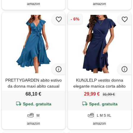
amazon
amazon
PRETTYGARDEN abito estivo
KUNJLELP vestito donna
da donna maxi abito casual
elegante manica corta abito
boho profondo scollo a v
linea a vita alta midi abiti tinta
68,10 €
29,99 €
31,99 €
manica corta orlo increspato
unita estivo vestiti da
spaccato spiaggia abiti lunghi,
Sped. gratuita
cerimonia per festa cocktail,
Sped. gratuita
grigio e blu, m
blu, m
M
L M S XL
amazon
amazon