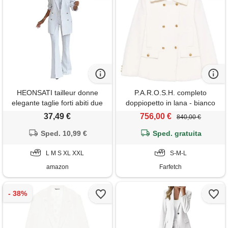
HEONSATI tailleur donne
P.A.R.O.S.H. completo
elegante taglie forti abiti due
doppiopetto in lana - bianco
pezzi giacca manica lunga
37,49 €
756,00 €
840,00 €
risvolto e pantaloni vita alta
offerte completi lavoro
Sped. 10,99 €
Sped. gratuita
autunno inverno casual
completo da donna da
L M S XL XXL
S-M-L
cerimonia per sera
amazon
Farfetch