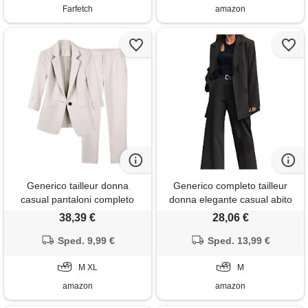
Farfetch
amazon
Generico tailleur donna
Generico completo tailleur
casual pantaloni completo
donna elegante casual abito
elasticizzato comfort business
due pezzi giacche a maniche
38,39 €
28,06 €
elegante lavoro
lunghe con bottoni e pantaloni
completo(beige, m)
Sped. 9,99 €
taglie forti abiti formale
Sped. 13,99 €
invernale curvy complete da
M XL
donna da cerimonia per sera
M
amazon
amazon