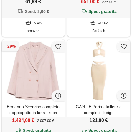
61,99 €
651,00 €
835,00 €
blazer da ufficio bianca s
Sped. 3,00 €
Sped. gratuita
S XS
40-42
amazon
Farfetch
Ermanno Scervino completo
GAëLLE Paris - tailleur e
doppiopetto in lana - rosa
completi - beige
1.434,00 €
131,00 €
2.007,00 €
Sped. gratuita
Sped. gratuita