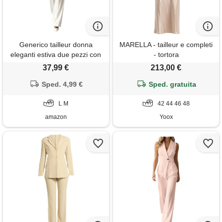
Generico tailleur donna
MARELLA - tailleur e completi
eleganti estiva due pezzi con
- tortora
gilet senza maniche e
37,99 €
213,00 €
pantaloni dritti completo
donna elegante cerimonia
Sped. 4,99 €
Sped. gratuita
suits formale curvy per festa
lavoro ufficio e occasioni
L M
42 44 46 48
importanti, bianco, m
amazon
Yoox