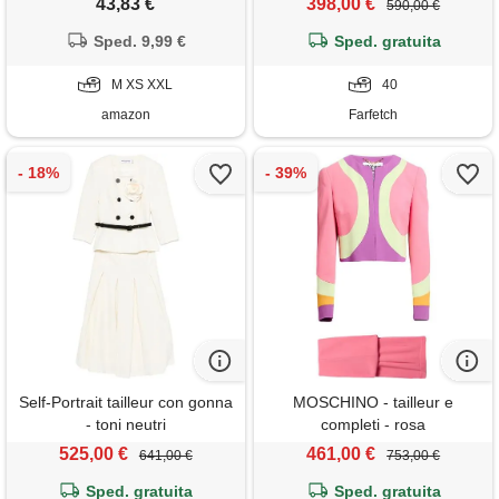
43,83 €
398,00 €
590,00 €
unita maniche lunghe reverse
due pezzi tuta business ol
Sped. 9,99 €
Sped. gratuita
formale per ufficio b bianco m
M XS XXL
40
amazon
Farfetch
Self-Portrait tailleur con gonna
MOSCHINO - tailleur e
- toni neutri
completi - rosa
525,00 €
461,00 €
641,00 €
753,00 €
Sped. gratuita
Sped. gratuita