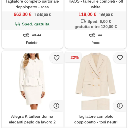
Tagliatore completo sartoriale
KAOS - tailleur e completi - off
doppiopetto - rosa
white
662,00 €
119,00 €
1.040,00 €
166,00 €
Sped. 6,00 €
Sped. gratuita
gratuita oltre 120,00 €
40-44
44
Farfetch
Yoox
Allegra K tailleur donna
Tagliatore completo
eleganti peplo da lavoro 2
doppiopetto - toni neutri
pezzi set gonna e giacca