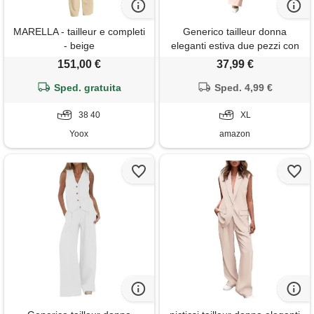
MARELLA - tailleur e completi
Generico tailleur donna
- beige
eleganti estiva due pezzi con
gilet senza maniche e
151,00 €
37,99 €
pantaloni dritti completo
Sped. gratuita
donna elegante cerimonia
Sped. 4,99 €
suits formale curvy per festa
38 40
lavoro ufficio e occasioni
XL
importanti, rosa, xl
Yoox
amazon