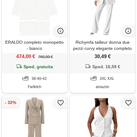
ERALDO completo monopetto
Richymfa tailleur donna due
- bianco
pezzi curvy elegante completo
da donna slim fit business
474,00 €
30,49 €
760,00 €
completa tinta unita giacche
Sped. gratuita
da abito blazer taglie forti
Sped. 16,59 €
autunno invernale
38-40-42
3XL XXL
Farfetch
amazon