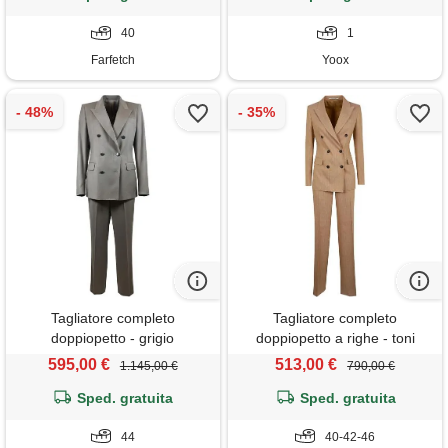
40
1
Farfetch
Yoox
Tagliatore completo
Tagliatore completo
doppiopetto - grigio
doppiopetto a righe - toni
neutri
595,00 €
513,00 €
1.145,00 €
790,00 €
Sped. gratuita
Sped. gratuita
44
40-42-46