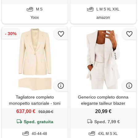
ufficio e lavoro blazer tuta a2
M S
albicocca l
L M S XL XXL
Yoox
amazon
Tagliatore completo
Generico completo donna
monopetto sartoriale - toni
elegante tailleur blazer
neutri
completa completo tailleur
637,00 €
20,99 €
910,00 €
pantaloni e giacca taglie forti
Sped. gratuita
da cerimonia tailleurs
Sped. 7,99 €
pantalone estivo curvy ufficio
40-44-48
e lavoro tuta due pezzi 2026
4XL M S XL