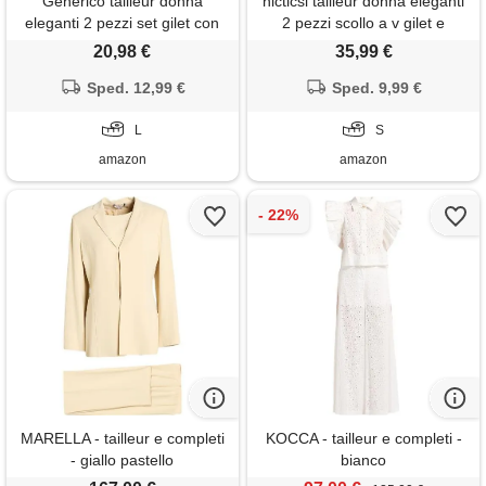
Generico tailleur donna
nicticsi tailleur donna eleganti
eleganti 2 pezzi set gilet con
2 pezzi scollo a v gilet e
scollo a v senza maniche
pantaloni larghi set business
20,98 €
35,99 €
pantaloni a gamba larga forti
casual tinta unita tuta
completo set estate lino
Sped. 12,99 €
moderno confortevole outfit a
Sped. 9,99 €
abbinato tuta
beige s
L
S
amazon
amazon
MARELLA - tailleur e completi
KOCCA - tailleur e completi -
- giallo pastello
bianco