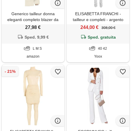
Generico tailleur donna
ELISABETTA FRANCHI -
eleganti completo blazer da
tailleur e completi - argento
donna 2 pezzi canotta senza
27,98 €
244,00 €
308,00 €
maniche con scollo a v gilet +
pantaloni a gamba larga tuta
Sped. 9,99 €
Sped. gratuita
elegante
L M S
40 42
amazon
Yoox