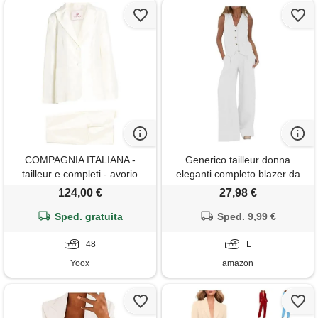
COMPAGNIA ITALIANA -
Generico tailleur donna
tailleur e completi - avorio
eleganti completo blazer da
donna 2 pezzi canotta senza
124,00 €
27,98 €
maniche con scollo a v gilet +
Sped. gratuita
pantaloni a gamba larga tuta
Sped. 9,99 €
elegante
48
L
Yoox
amazon