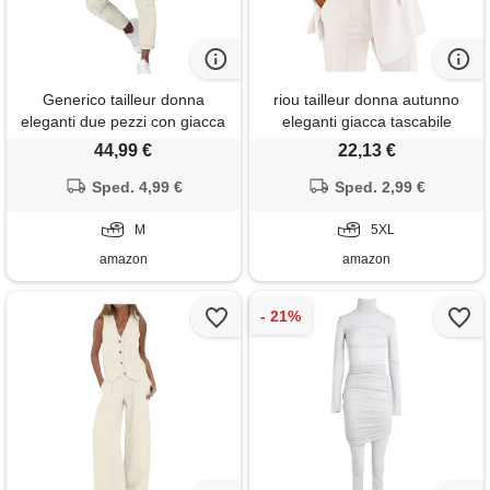
Generico tailleur donna
riou tailleur donna autunno
eleganti due pezzi con giacca
eleganti giacca tascabile
blazer e pantaloni diritti a
casual da donna patchwork
44,99 €
22,13 €
coulisse completo eleganti
tinta unita curvy ufficio per
curvy da cerimonia completi
Sped. 4,99 €
matrimoni e feste autunno
Sped. 2,99 €
oversize taglie forti primaverili
slim fit blazer da cerimonia
per lavoro ufficio festa, beige,
M
curvy
5XL
m
amazon
amazon