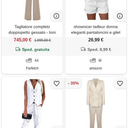
Tagliatore completo
shownicer tailleur donna
doppiopetto gessato - toni
eleganti pantaloncini e gilet
neutri
completo blazer a senza
745,00 €
26,99 €
1.095,00 €
maniche 2 pezzi tuta in vita
Sped. gratuita
set in tinta unita pantaloni
Sped. 8,99 €
corti due pezzi suit a bianco m
44
M
Farfetch
amazon