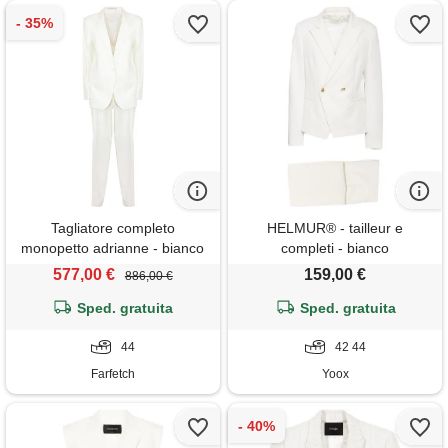
Tagliatore completo
HELMUR® - tailleur e
monopetto adrianne - bianco
completi - bianco
577,00 €
159,00 €
886,00 €
Sped. gratuita
Sped. gratuita
44
42 44
Farfetch
Yoox