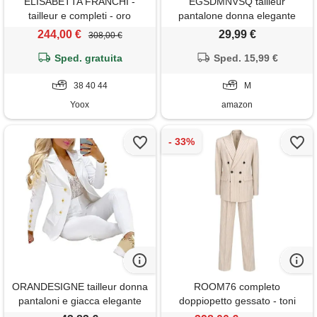
ELISABETTA FRANCHI -
EGSDMNVSQ tailleur
tailleur e completi - oro
pantalone donna elegante
completo da lavoro set
244,00 €
29,99 €
308,00 €
pantaloni blazer da ufficio con
Sped. gratuita
risvolto moda abito in 2 pezzi
Sped. 15,99 €
vestito slim fit due pezzi
38 40 44
blazer streetwear festivo
M
Yoox
amazon
ORANDESIGNE tailleur donna
ROOM76 completo
pantaloni e giacca elegante
doppiopetto gessato - toni
blazer elegante completo tinta
neutri