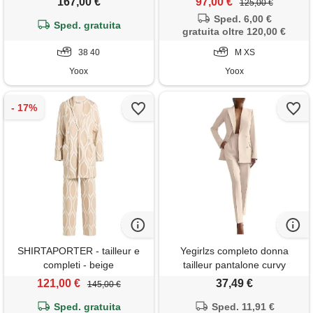
167,00 €
97,00 €
125,00 €
Sped. 6,00 €
Sped. gratuita
gratuita oltre 120,00 €
38 40
M XS
Yoox
Yoox
SHIRTAPORTER - tailleur e
Yegirlzs completo donna
completi - beige
tailleur pantalone curvy
completi pantaloni e giacca
121,00 €
37,49 €
145,00 €
tuta due pezzi slim fit
Sped. gratuita
completo tailleur da cerimonia
Sped. 11,91 €