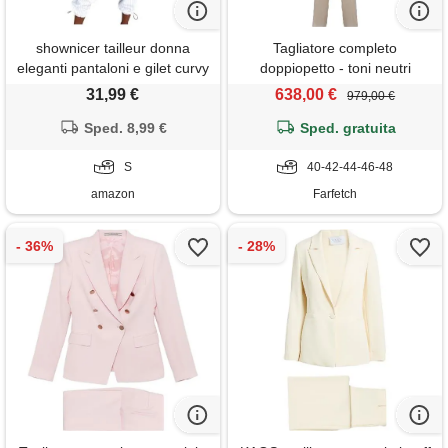
shownicer tailleur donna
Tagliatore completo
eleganti pantaloni e gilet curvy
doppiopetto - toni neutri
completo blazer a senza
31,99 €
638,00 €
979,00 €
maniche 2 pezzi tuta elastici
in vita set di abiti in tinta unita
Sped. 8,99 €
Sped. gratuita
pantalone due pezzi suit d
bianco s
S
40-42-44-46-48
amazon
Farfetch