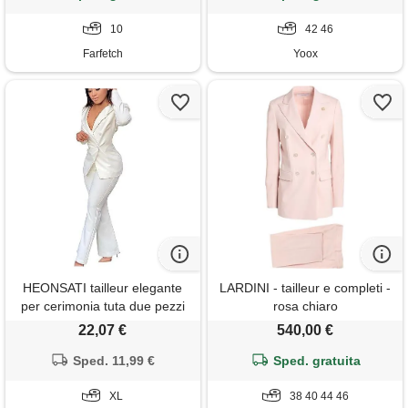
10
42 46
Farfetch
Yoox
HEONSATI tailleur elegante
LARDINI - tailleur e completi -
per cerimonia tuta due pezzi
rosa chiaro
manica lunga casual aperto
22,07 €
540,00 €
davanti colletto abito da
cerimonia eleganti completo
Sped. 11,99 €
Sped. gratuita
ufficio blazer e pantaloni
business complete da lavoro
XL
38 40 44 46