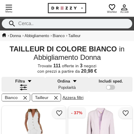
Menu
Wishlist
Accedi
›
›
›
›
Donna
Abbigliamento
Bianco
Tailleur
TAILLEUR DI COLORE BIANCO
in
Abbigliamento Donna
111
3
Trovate
offerte in
negozi
20,98 €
con prezzi a partire da
Filtra
Ordina
Includi sped.
Popolarità
Bianco
Tailleur
Azzera filtri