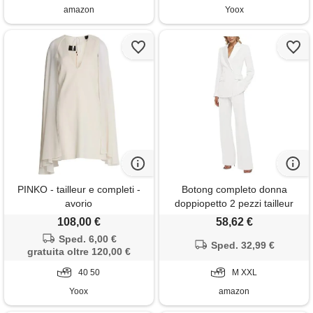
amazon
Yoox
PINKO - tailleur e completi -
Botong completo donna
avorio
doppiopetto 2 pezzi tailleur
pantalone business outfit
108,00 €
58,62 €
elegante casual formale
Sped. 6,00 €
smoking, bianco, m
Sped. 32,99 €
gratuita oltre 120,00 €
40 50
M XXL
Yoox
amazon