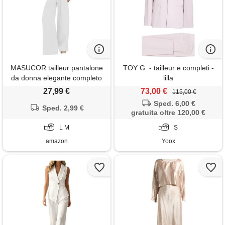
MASUCOR tailleur pantalone
TOY G. - tailleur e completi -
da donna elegante completo
lilla
da lavoro set 2 pezzi slim fit
27,99 €
73,00 €
115,00 €
blazer senza maniche gilet
Sped. 6,00 €
con scollo a v pantaloni
Sped. 2,99 €
gratuita oltre 120,00 €
completo per il tempo libero
moda pantaloni lunghi
L M
S
cotone(white, m)
amazon
Yoox