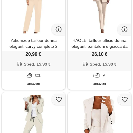
Yekdmxop tailleur donna
HAOLEI tailleur ufficio donna
eleganti curvy completo 2
eleganti pantaloni e giacca da
pezzi pantaloni e giacca
cerimonia curvy blazer offerte
20,99 €
26,10 €
cerimonia tuta completa
lampo blazer a maniche
elegante business completi di
Sped. 15,99 €
lunghe tuta elastici in vita set
Sped. 15,99 €
pantalone e blazer maniche
di abiti in tinta unita pantalone
lunghe tinta unita per
3XL
giacche suit 2024 offerte
M
matrimoni e feste
amazon
amazon