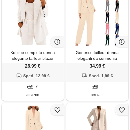
Kobilee completo donna
Generico tailleur donna
elegante tailleur blazer
eleganti da cerimonia
completa completo tailleur
pantaloni e giacca completo
26,99 €
34,99 €
pantaloni e giacca taglie forti
da donna con risvolto
da cerimonia tailleur
Sped. 12,99 €
business suit con bottone
Sped. 1,99 €
pantalone estivo curvy ufficio
completi di pantaloni 2 pezzi
e lavoro tuta due pezzi
S
per matrimoni e feste, 02-
L
beige, l
amazon
amazon