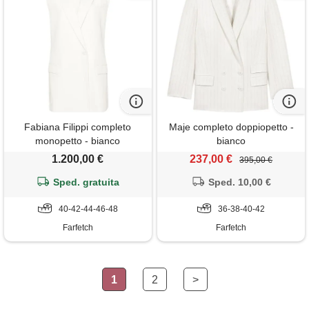
Fabiana Filippi completo
Maje completo doppiopetto -
monopetto - bianco
bianco
1.200,00 €
237,00 €
395,00 €
Sped. gratuita
Sped. 10,00 €
40-42-44-46-48
36-38-40-42
Farfetch
Farfetch
1
2
>