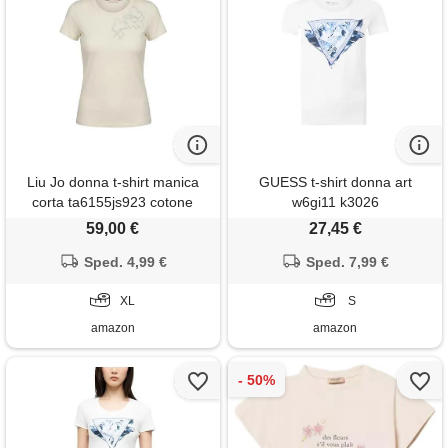
Liu Jo donna t-shirt manica
GUESS t-shirt donna art
corta ta6155js923 cotone
w6gi11 k3026
bianco xl
59,00 €
27,45 €
Sped. 4,99 €
Sped. 7,99 €
XL
S
amazon
amazon