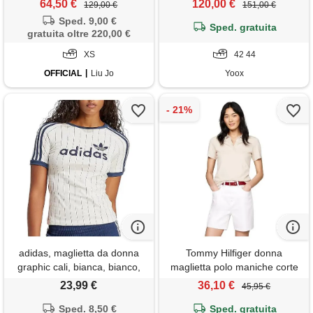
64,50 €
120,00 €
129,00 €
151,00 €
Sped. 9,00 €
Sped. gratuita
gratuita oltre 220,00 €
XS
42 44
OFFICIAL
Liu Jo
Yoox
adidas, maglietta da donna
Tommy Hilfiger donna
graphic cali, bianca, bianco,
maglietta polo maniche corte
xs
slim fit, beige (classic beige),
23,99 €
36,10 €
45,95 €
xxl
Sped. 8,50 €
Sped. gratuita