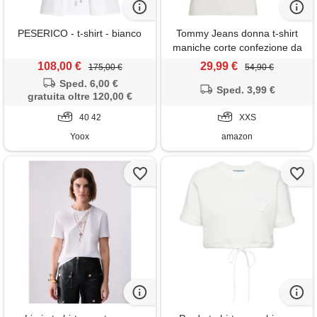
PESERICO - t-shirt - bianco
Tommy Jeans donna t-shirt
maniche corte confezione da
2 con scollo a v, multicolore
108,00 €
29,99 €
175,00 €
54,90 €
(ecru/precious pink), xxs
Sped. 6,00 €
Sped. 3,99 €
gratuita oltre 120,00 €
40 42
XXS
Yoox
amazon