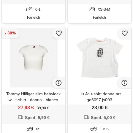
0-1
XS-S-M
Farfetch
Farfetch
Tommy Hilfiger slim babylock
Liu Jo t-shirt donna art
w - t-shirt - donna - bianco
ga6097 js003
27,93 €
23,00 €
39,90 €
Sped. 9,90 €
Sped. 5,00 €
XS
L M S