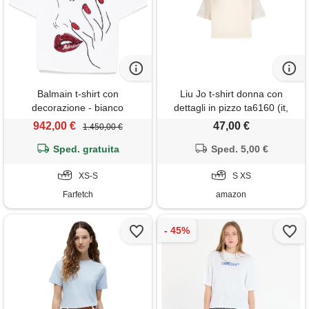
Balmain t-shirt con
Liu Jo t-shirt donna con
decorazione - bianco
dettagli in pizzo ta6160 (it,
testo, xs, regular, regular,
942,00 €
47,00 €
1.450,00 €
white milk)
Sped. gratuita
Sped. 5,00 €
XS-S
S XS
Farfetch
amazon