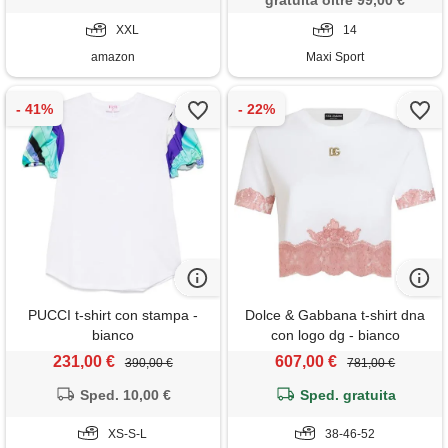
gratuita oltre 99,00 €
scollo a v tinta unita camicette
alla moda leggero
XXL
14
amazon
Maxi Sport
PUCCI t-shirt con stampa -
Dolce & Gabbana t-shirt dna
bianco
con logo dg - bianco
231,00 €
607,00 €
390,00 €
781,00 €
Sped. 10,00 €
Sped. gratuita
XS-S-L
38-46-52