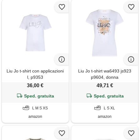
Liu Jo t-shirt con applicazioni
Liu Jo t-shirt wa6493 js923
l, p9353
p9604, donna
36,00 €
49,71 €
Sped. gratuita
Sped. gratuita
L M S XS
L S XL
amazon
amazon