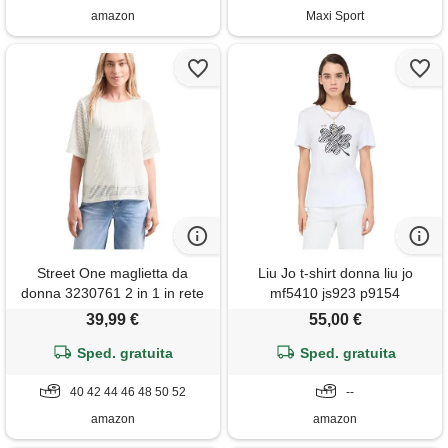
amazon
Maxi Sport
Street One maglietta da
Liu Jo t-shirt donna liu jo
donna 3230761 2 in 1 in rete
mf5410 js923 p9154
con scollo a barca, confezione
39,99 €
55,00 €
da 1, bianco sporco, 52
Sped. gratuita
Sped. gratuita
40 42 44 46 48 50 52
--
amazon
amazon