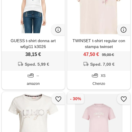
GUESS t-shirt donna art
TWINSET t-shirt regular con
w6gi11 k3026
stampa twinset
38,15 €
47,50 €
95,00 €
Sped. 5,99 €
Sped. 7,00 €
--
XS
amazon
Chenzo