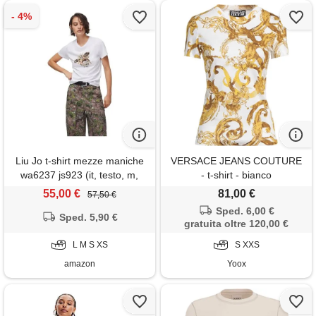
Liu Jo t-shirt mezze maniche
VERSACE JEANS COUTURE
wa6237 js923 (it, testo, m,
- t-shirt - bianco
regular, regular, bco bee liujo-
55,00 €
81,00 €
57,50 €
p9779)
Sped. 6,00 €
Sped. 5,90 €
gratuita oltre 120,00 €
L M S XS
S XXS
amazon
Yoox