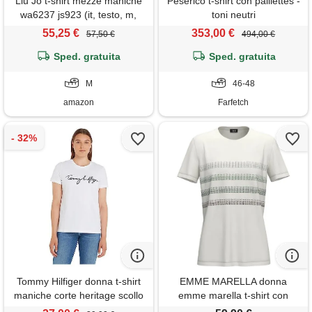
Liu Jo t-shirt mezze maniche
Peserico t-shirt con paillettes -
wa6237 js923 (it, testo, m,
toni neutri
regular, regular, bco seahorse
55,25 €
353,00 €
57,50 €
494,00 €
liu jo-p9778)
Sped. gratuita
Sped. gratuita
M
46-48
amazon
Farfetch
Tommy Hilfiger donna t-shirt
EMME MARELLA donna
maniche corte heritage scollo
emme marella t-shirt con
rotondo, bianco (classic
applicazioni donna