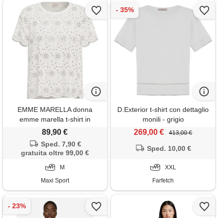
EMME MARELLA donna
D.Exterior t-shirt con dettaglio
emme marella t-shirt in
monili - grigio
sangallo donna
89,90 €
269,00 €
413,00 €
Sped. 7,90 €
Sped. 10,00 €
gratuita oltre 99,00 €
M
XXL
Maxi Sport
Farfetch