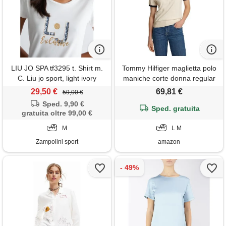
LIU JO SPA tf3295 t. Shirt m.
Tommy Hilfiger maglietta polo
C. Liu jo sport, light ivory
maniche corte donna regular
fit, beige (calico), l
29,50 €
69,81 €
59,00 €
Sped. 9,90 €
Sped. gratuita
gratuita oltre 99,00 €
M
L M
Zampolini sport
amazon