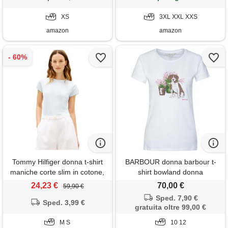
XS
3XL XXL XXS
amazon
amazon
Tommy Hilfiger donna t-shirt
BARBOUR donna barbour t-
maniche corte slim in cotone,
shirt bowland donna
blu (keepsake blue), m
24,23 €
70,00 €
59,90 €
Sped. 7,90 €
Sped. 3,99 €
gratuita oltre 99,00 €
M S
10 12