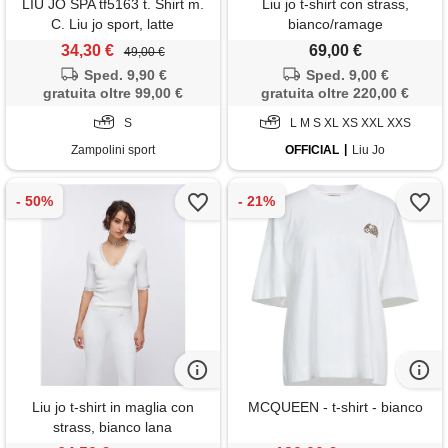
LIU JO SPA tf5163 t. Shirt m.
Liu jo t-shirt con strass,
C. Liu jo sport, latte
bianco/ramage
34,30 €
69,00 €
49,00 €
Sped. 9,90 €
Sped. 9,00 €
gratuita oltre 99,00 €
gratuita oltre 220,00 €
S
L M S XL XS XXL XXS
Zampolini sport
OFFICIAL
Liu Jo
Liu jo t-shirt in maglia con
MCQUEEN - t-shirt - bianco
strass, bianco lana