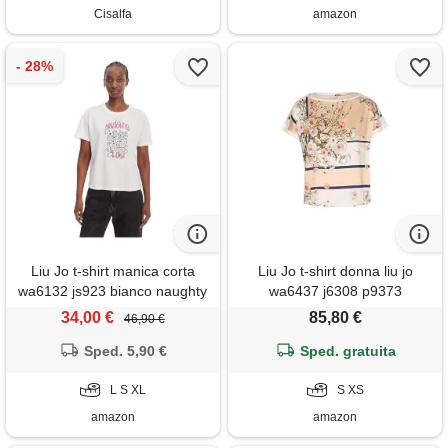
Cisalfa
amazon
Liu Jo t-shirt manica corta
Liu Jo t-shirt donna liu jo
wa6132 js923 bianco naughty
wa6437 j6308 p9373
club (it, testo, xl, regular,
34,00 €
85,80 €
46,90 €
regular, bianco naughty club-
Sped. 5,90 €
p9265)
Sped. gratuita
L S XL
S XS
amazon
amazon