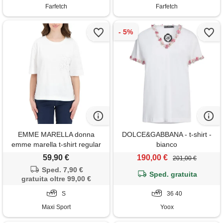
Farfetch
Farfetch
EMME MARELLA donna
DOLCE&GABBANA - t-shirt -
emme marella t-shirt regular
bianco
con taschino ricamato donna
59,90 €
190,00 €
201,00 €
Sped. 7,90 €
Sped. gratuita
gratuita oltre 99,00 €
S
36 40
Maxi Sport
Yoox