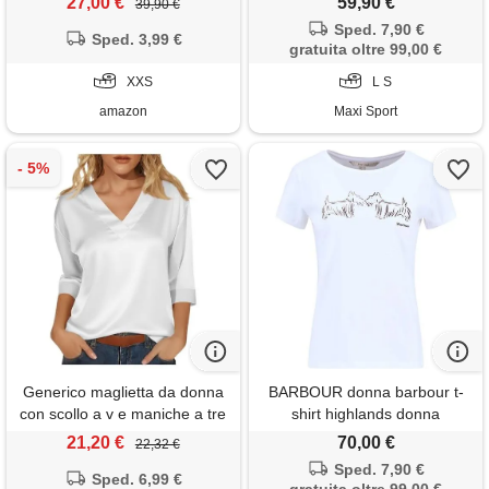
27,00 €
59,90 €
39,90 €
white), xxs
Sped. 7,90 €
Sped. 3,99 €
gratuita oltre 99,00 €
XXS
L S
amazon
Maxi Sport
Generico maglietta da donna
BARBOUR donna barbour t-
con scollo a v e maniche a tre
shirt highlands donna
quarti - top da donna in raso
21,20 €
70,00 €
22,32 €
color arancio-rosso maglietta
Sped. 7,90 €
manica 3/4 di seta bluse
Sped. 6,99 €