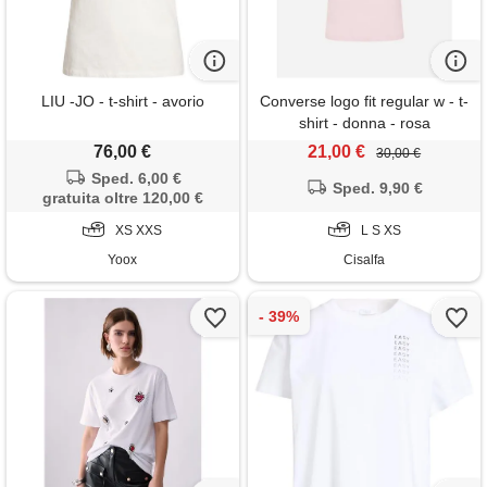
LIU -JO - t-shirt - avorio
Converse logo fit regular w - t-
shirt - donna - rosa
76,00 €
21,00 €
30,00 €
Sped. 6,00 €
Sped. 9,90 €
gratuita oltre 120,00 €
XS XXS
L S XS
Yoox
Cisalfa