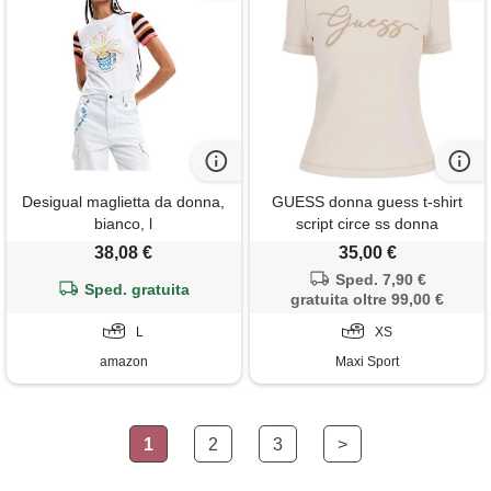
Desigual maglietta da donna,
GUESS donna guess t-shirt
bianco, l
script circe ss donna
38,08 €
35,00 €
Sped. 7,90 €
Sped. gratuita
gratuita oltre 99,00 €
L
XS
amazon
Maxi Sport
1
2
3
>