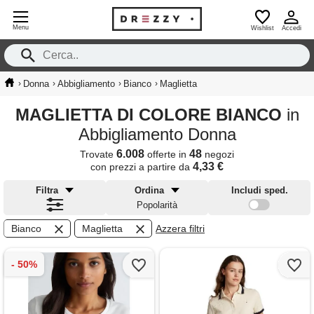
Menu
Wishlist
Accedi
›
›
›
›
Donna
Abbigliamento
Bianco
Maglietta
MAGLIETTA DI COLORE BIANCO
in
Abbigliamento Donna
6.008
48
Trovate
offerte in
negozi
4,33 €
con prezzi a partire da
Filtra
Ordina
Includi sped.
Popolarità
Bianco
Maglietta
Azzera filtri