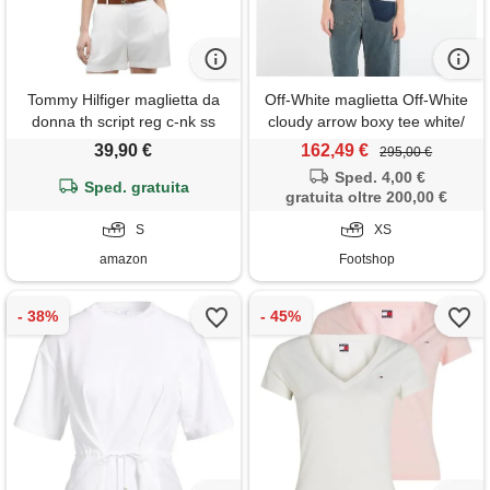
Tommy Hilfiger maglietta da
Off-White maglietta Off-White
donna th script reg c-nk ss
cloudy arrow boxy tee white/
ww0ww49941 s/s, blu (breezy
electric blue
39,90 €
162,49 €
295,00 €
blue), s
Sped. 4,00 €
Sped. gratuita
gratuita oltre 200,00 €
S
XS
amazon
Footshop