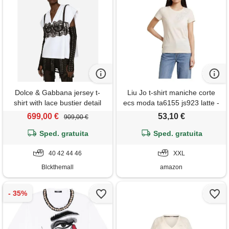
Dolce & Gabbana jersey t-
Liu Jo t-shirt maniche corte
shirt with lace bustier detail
ecs moda ta6155 js923 latte -
187844000820_xxl
699,00 €
53,10 €
909,00 €
Sped. gratuita
Sped. gratuita
40 42 44 46
XXL
Blckthemall
amazon