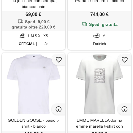
Liu jo t-shirt con stampa,
Prada t-shirt crop - bianco
bianco/chain
69,00 €
744,00 €
Sped. 9,00 €
Sped. gratuita
gratuita oltre 220,00 €
L M S XL XS
M
OFFICIAL
Liu Jo
Farfetch
GOLDEN GOOSE - basic t-
EMME MARELLA donna
shirt - bianco
emme marella t-shirt con
ricamo paillette donna