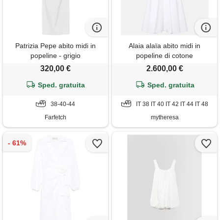
Patrizia Pepe abito midi in
Alaia alaïa abito midi in
popeline - grigio
popeline di cotone
320,00 €
2.600,00 €
Sped. gratuita
Sped. gratuita
38-40-44
IT 38 IT 40 IT 42 IT 44 IT 48
Farfetch
mytheresa