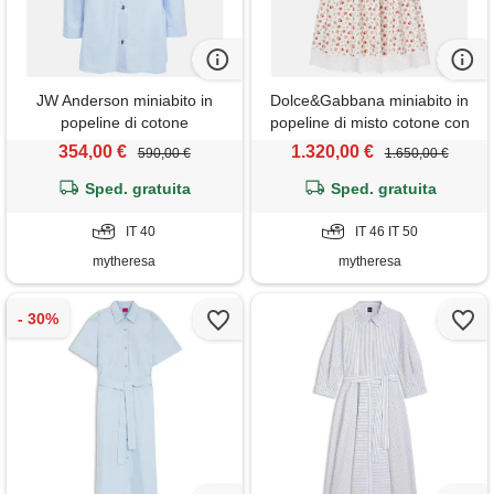
JW Anderson miniabito in
Dolce&Gabbana miniabito in
popeline di cotone
popeline di misto cotone con
pizzo a fiori
354,00 €
1.320,00 €
590,00 €
1.650,00 €
Sped. gratuita
Sped. gratuita
IT 40
IT 46 IT 50
mytheresa
mytheresa