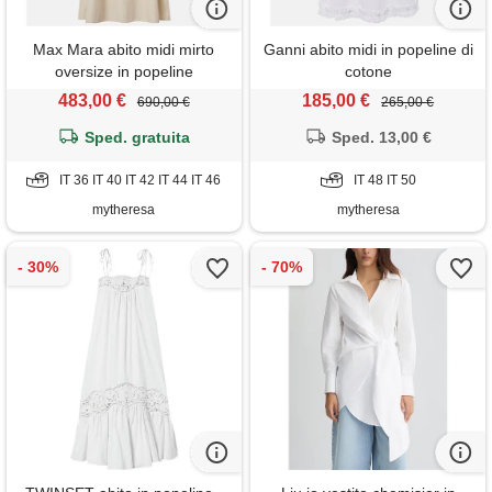
Max Mara abito midi mirto
Ganni abito midi in popeline di
oversize in popeline
cotone
483,00 €
185,00 €
690,00 €
265,00 €
Sped. gratuita
Sped. 13,00 €
IT 36 IT 40 IT 42 IT 44 IT 46
IT 48 IT 50
mytheresa
mytheresa