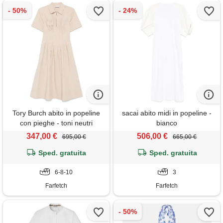
Tory Burch abito in popeline
sacai abito midi in popeline -
con pieghe - toni neutri
bianco
347,00 €
506,00 €
695,00 €
665,00 €
Sped. gratuita
Sped. gratuita
6-8-10
3
Farfetch
Farfetch