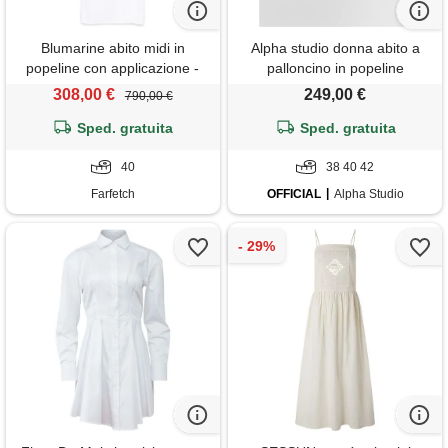
Blumarine abito midi in
Alpha studio donna abito a
popeline con applicazione -
palloncino in popeline
bianco
increspato bianco 38
308,00 €
249,00 €
790,00 €
Sped. gratuita
Sped. gratuita
40
38 40 42
Farfetch
OFFICIAL
Alpha Studio