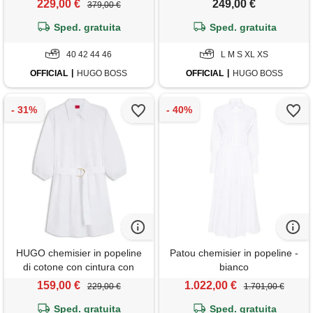
229,00 €
249,00 €
379,00 €
Sped. gratuita
Sped. gratuita
40 42 44 46
L M S XL XS
OFFICIAL
HUGO BOSS
OFFICIAL
HUGO BOSS
HUGO chemisier in popeline
Patou chemisier in popeline -
di cotone con cintura con
bianco
fibbia, bianco
159,00 €
1.022,00 €
229,00 €
1.701,00 €
Sped. gratuita
Sped. gratuita