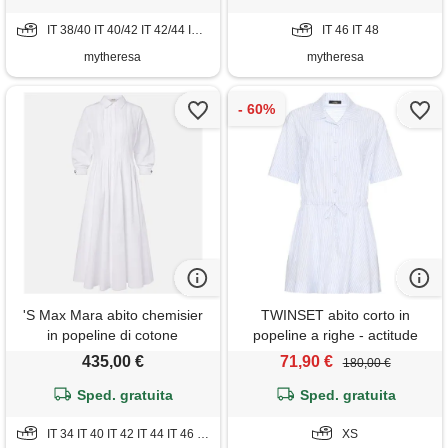
IT 38/40 IT 40/42 IT 42/44 IT 44/46 IT 46
IT 46 IT 48
mytheresa
mytheresa
'S Max Mara abito chemisier
TWINSET abito corto in
in popeline di cotone
popeline a righe - actitude
435,00 €
71,90 €
180,00 €
Sped. gratuita
Sped. gratuita
IT 34 IT 40 IT 42 IT 44 IT 46 IT 48
XS