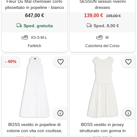
Fleur Du Mal chemisier corto
SESSUN sessùn riverini
plissettato in popeline - bianco
dresses
647,00 €
139,00 €
195,00 €
Sped. gratuita
Sped. 8,00 €
XS-S-M-L
M
Farfetch
Calzoleria del Corso
BOSS vestito in popeline di
BOSS vestito in jersey
cotone con vita con coulisse,
strutturato con gonna in
bianco
popeline, bianco