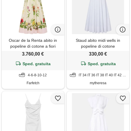
Oscar de la Renta abito in
Staud abito midi wells in
popeline di cotone a fiori
popeline di cotone
dominican - toni neutri
3.760,00 €
330,00 €
Sped. gratuita
Sped. gratuita
4-6-8-10-12
IT 34 IT 36 IT 38 IT 40 IT 42 IT 44 IT 48 IT 50 IT 52
Farfetch
mytheresa