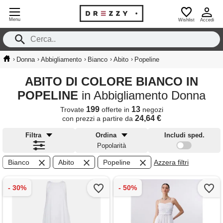
Menu
Wishlist
Accedi
›
›
›
›
›
Donna
Abbigliamento
Bianco
Abito
Popeline
ABITO DI COLORE BIANCO IN
POPELINE
in Abbigliamento Donna
199
13
Trovate
offerte in
negozi
24,64 €
con prezzi a partire da
Filtra
Ordina
Includi sped.
Popolarità
Bianco
Abito
Popeline
Azzera filtri