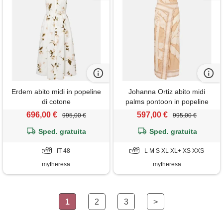
Erdem abito midi in popeline
Johanna Ortiz abito midi
di cotone
palms pontoon in popeline
696,00 €
597,00 €
995,00 €
995,00 €
Sped. gratuita
Sped. gratuita
IT 48
L M S XL XL+ XS XXS
mytheresa
mytheresa
1
2
3
>