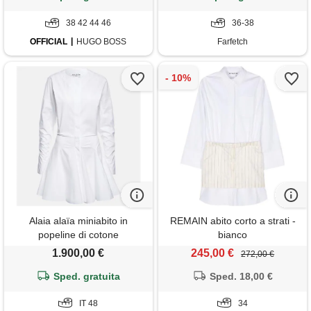
38 42 44 46
36-38
OFFICIAL
HUGO BOSS
Farfetch
Alaia alaïa miniabito in
REMAIN abito corto a strati -
popeline di cotone
bianco
1.900,00 €
245,00 €
272,00 €
Sped. gratuita
Sped. 18,00 €
IT 48
34