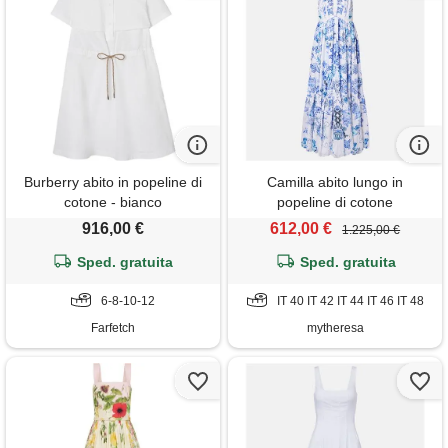
Burberry abito in popeline di
Camilla abito lungo in
cotone - bianco
popeline di cotone
916,00 €
612,00 €
1.225,00 €
Sped. gratuita
Sped. gratuita
6-8-10-12
IT 40 IT 42 IT 44 IT 46 IT 48
Farfetch
mytheresa