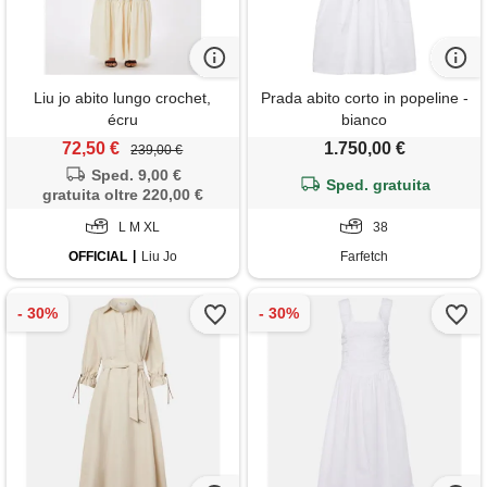
Liu jo abito lungo crochet,
Prada abito corto in popeline -
écru
bianco
72,50 €
1.750,00 €
239,00 €
Sped. 9,00 €
Sped. gratuita
gratuita oltre 220,00 €
L M XL
38
OFFICIAL
Liu Jo
Farfetch