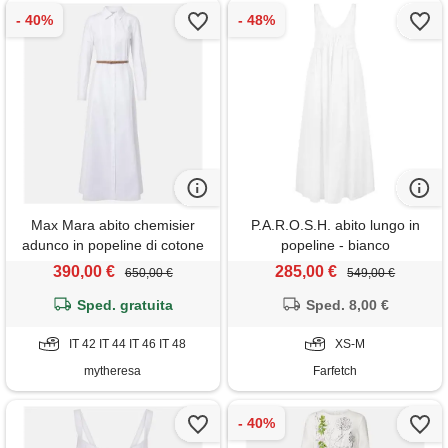
Max Mara abito chemisier
P.A.R.O.S.H. abito lungo in
adunco in popeline di cotone
popeline - bianco
390,00 €
285,00 €
650,00 €
549,00 €
Sped. gratuita
Sped. 8,00 €
IT 42 IT 44 IT 46 IT 48
XS-M
mytheresa
Farfetch