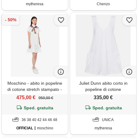
mytheresa
Chenzo
Moschino - abito in popeline
Juliet Dunn abito corto in
di cotone stretch stampato -
popeline di cotone
bianco
475,00 €
335,00 €
950,00 €
Sped. gratuita
Sped. gratuita
36 38 40 42 44 46 48
UNICA
OFFICIAL
moschino
mytheresa