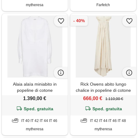
mytheresa
Farfetch
Alaia alaïa miniabito in
Rick Owens abito lungo
popeline di cotone
chalice in popeline di cotone
1.390,00 €
666,00 €
1.110,00 €
Sped. gratuita
Sped. gratuita
IT 40 IT 42 IT 44 IT 46
IT 42 IT 44 IT 46 IT 48
mytheresa
mytheresa