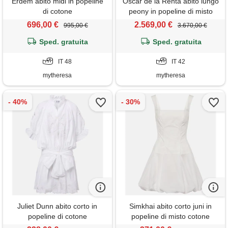
Erdem abito midi in popeline
Oscar de la Renta abito lungo
di cotone
peony in popeline di misto
cotone
696,00 €
2.569,00 €
995,00 €
3.670,00 €
Sped. gratuita
Sped. gratuita
IT 48
IT 42
mytheresa
mytheresa
Juliet Dunn abito corto in
Simkhai abito corto juni in
popeline di cotone
popeline di misto cotone