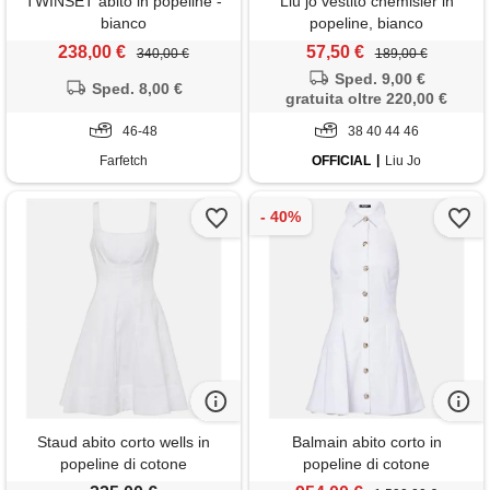
TWINSET abito in popeline -
Liu jo vestito chemisier in
bianco
popeline, bianco
238,00 €
57,50 €
340,00 €
189,00 €
Sped. 9,00 €
Sped. 8,00 €
gratuita oltre 220,00 €
46-48
38 40 44 46
Farfetch
OFFICIAL
Liu Jo
Staud abito corto wells in
Balmain abito corto in
popeline di cotone
popeline di cotone