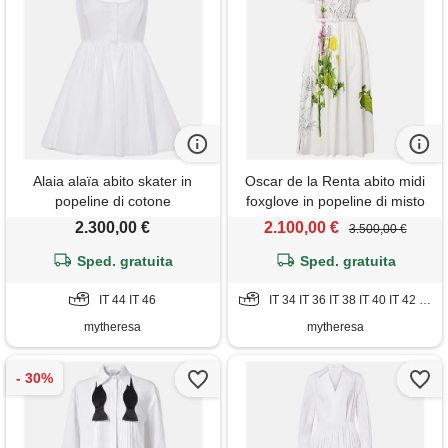
Alaia alaïa abito skater in
Oscar de la Renta abito midi
popeline di cotone
foxglove in popeline di misto
cotone
2.300,00 €
2.100,00 €
3.500,00 €
Sped. gratuita
Sped. gratuita
IT 44 IT 46
IT 34 IT 36 IT 38 IT 40 IT 42 IT 44 IT 46 IT 52
mytheresa
mytheresa