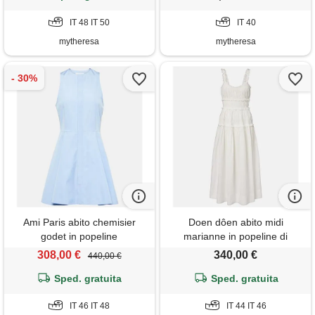
IT 48 IT 50
IT 40
mytheresa
mytheresa
Ami Paris abito chemisier
Doen dôen abito midi
godet in popeline
marianne in popeline di
cotone
308,00 €
340,00 €
440,00 €
Sped. gratuita
Sped. gratuita
IT 46 IT 48
IT 44 IT 46