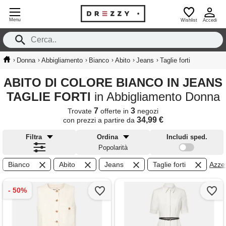
Menu
Wishlist
Accedi
›
›
›
›
›
›
Donna
Abbigliamento
Bianco
Abito
Jeans
Taglie forti
ABITO DI COLORE BIANCO IN JEANS
TAGLIE FORTI
in Abbigliamento Donna
7
3
Trovate
offerte in
negozi
34,99 €
con prezzi a partire da
Filtra
Ordina
Includi sped.
Popolarità
Bianco
Abito
Jeans
Taglie forti
Azzera