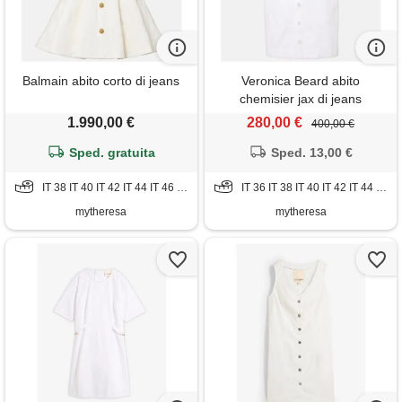
Balmain abito corto di jeans
Veronica Beard abito
chemisier jax di jeans
1.990,00 €
280,00 €
400,00 €
Sped. gratuita
Sped. 13,00 €
IT 38 IT 40 IT 42 IT 44 IT 46 IT 48 IT 50
IT 36 IT 38 IT 40 IT 42 IT 44 IT 46 IT 52
mytheresa
mytheresa