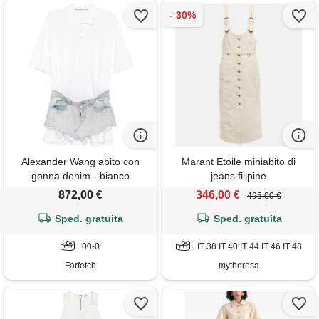
Alexander Wang abito con
Marant Etoile miniabito di
gonna denim - bianco
jeans filipine
872,00 €
346,00 €
495,00 €
Sped. gratuita
Sped. gratuita
00-0
IT 38 IT 40 IT 44 IT 46 IT 48
Farfetch
mytheresa