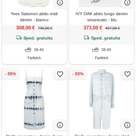
Yves Salomon abito midi
IVY OAK abito lungo denim
denim - bianco
smanicato - blu
308,00 €
373,00 €
790,00 €
497,00 €
Sped. gratuita
Sped. gratuita
38-40
38-40
Farfetch
Farfetch