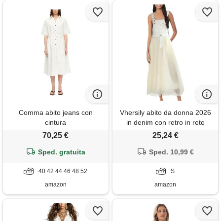
Comma abito jeans con
Vhersily abito da donna 2026
cintura
in denim con retro in rete
invecchiante, sottile, con
70,25 €
25,24 €
spalline, a strati, lungo
Sped. gratuita
prendisole abito cocktail scollo
Sped. 10,99 €
rotondo vestiti casual spiaggia
40 42 44 46 48 52
vacanza vestito primavera
S
amazon
amazon