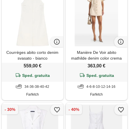
Courrèges abito corto denim
Manière De Voir abito
svasato - bianco
mathilde denim color crema
con cuciture a contrasto - toni
559,00 €
363,00 €
neutri
Sped. gratuita
Sped. gratuita
34-36-38-40-42
4-6-8-10-12-14-16
Farfetch
Farfetch