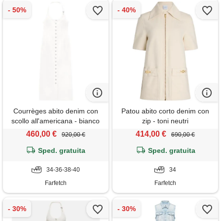
Courrèges abito denim con
Patou abito corto denim con
scollo all'americana - bianco
zip - toni neutri
460,00 €
414,00 €
920,00 €
690,00 €
Sped. gratuita
Sped. gratuita
34-36-38-40
34
Farfetch
Farfetch