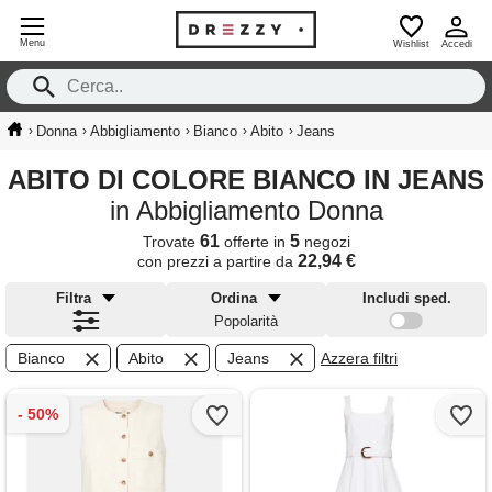
Menu
Wishlist
Accedi
›
›
›
›
›
Donna
Abbigliamento
Bianco
Abito
Jeans
ABITO DI COLORE BIANCO IN JEANS
in Abbigliamento Donna
61
5
Trovate
offerte in
negozi
22,94 €
con prezzi a partire da
Filtra
Ordina
Includi sped.
Popolarità
Bianco
Abito
Jeans
Azzera filtri