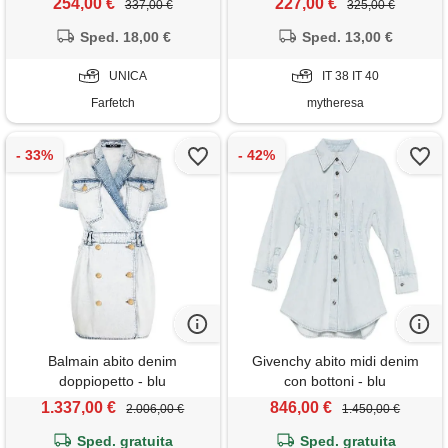
254,00 €
227,00 €
337,00 €
325,00 €
Sped. 18,00 €
Sped. 13,00 €
UNICA
IT 38 IT 40
Farfetch
mytheresa
Balmain abito denim
Givenchy abito midi denim
doppiopetto - blu
con bottoni - blu
1.337,00 €
846,00 €
2.006,00 €
1.450,00 €
Sped. gratuita
Sped. gratuita