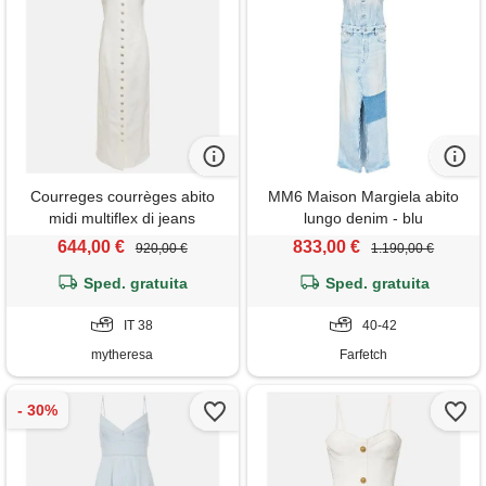
Courreges courrèges abito
MM6 Maison Margiela abito
midi multiflex di jeans
lungo denim - blu
644,00 €
833,00 €
920,00 €
1.190,00 €
Sped. gratuita
Sped. gratuita
IT 38
40-42
mytheresa
Farfetch