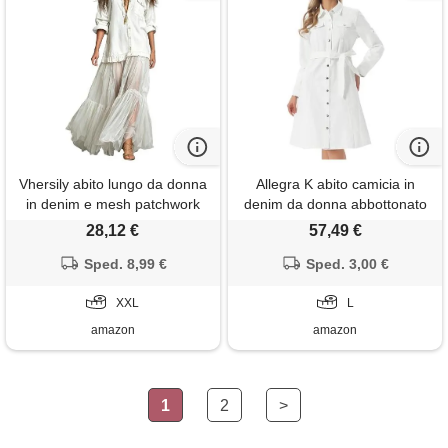
Vhersily abito lungo da donna
Allegra K abito camicia in
in denim e mesh patchwork
denim da donna abbottonato
modello a camicia con volant
manica lunga con cintura
28,12 €
57,49 €
in chiffon scollo a v western
classico abito in jeans bianca l
abbigliamento country maxi
Sped. 8,99 €
Sped. 3,00 €
abiti chic aderente romantico
vestito sexydonna hard
XXL
L
amazon
amazon
1
2
>