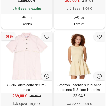
1.800,00 €
205,00 €
395,00 €
Sped. gratuita
Sped. 8,00 €
44
36
Farfetch
Farfetch
GANNI abito corto denim -
Amazon Essentials mini abito
rosa
da donna fit & flare in denim,
ecru, 16
269,00 €
22,94 €
636,00 €
Sped. 18,00 €
Sped. 3,99 €