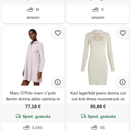
M
S
amazon
amazon
Marc O'Polo marc oߴpolo
Karl lagerfeld jeans donna cut
denim donna abito camicia in
out knit dress moonstruck xs
cotone bio con colletto kent,
77,18 €
85,88 €
multicolore (medium purple
Sped. gratuita
multi 01), s
Sped. gratuita
S XXS
XS