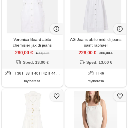
Veronica Beard abito
AG Jeans abito midi di jeans
chemisier jax di jeans
saint raphael
280,00 €
228,00 €
400,00 €
380,00 €
Sped. 13,00 €
Sped. 13,00 €
IT 36 IT 38 IT 40 IT 42 IT 44 IT 46 IT 52
IT 46
mytheresa
mytheresa