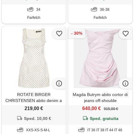
34
36-38
Farfetch
Farfetch
ROTATE BIRGER
Magda Butrym abito cortor di
CHRISTENSEN abito denim a
jeans off-shoulde
pois - toni neutri
219,00 €
640,00 €
915,00 €
Sped. 10,00 €
Sped. gratuita
XXS-XS-S-M-L
IT 36 IT 38 IT 44 IT 46