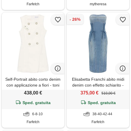
Farfetch
mytheresa
Self-Portrait abito corto denim
Elisabetta Franchi abito midi
con applicazione a fiori - toni
denim con effetto schiarito -
neutri
blu
438,00 €
375,00 €
510,00 €
Sped. gratuita
Sped. gratuita
6-8-10
38-40-42-44
Farfetch
Farfetch