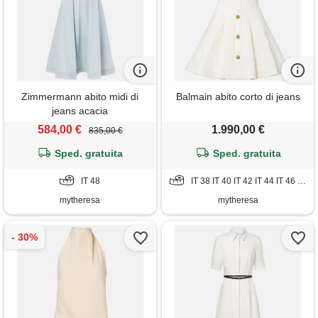
Zimmermann abito midi di
Balmain abito corto di jeans
jeans acacia
584,00 €
1.990,00 €
835,00 €
Sped. gratuita
Sped. gratuita
IT 48
IT 38 IT 40 IT 42 IT 44 IT 46 IT 48 IT 50
mytheresa
mytheresa