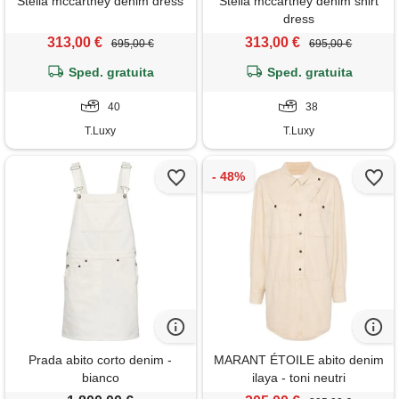
Stella mccartney denim dress
Stella mccartney denim shirt
dress
313,00 €
313,00 €
695,00 €
695,00 €
Sped. gratuita
Sped. gratuita
40
38
T.Luxy
T.Luxy
Prada abito corto denim -
MARANT ÉTOILE abito denim
bianco
ilaya - toni neutri