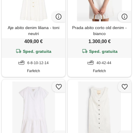
Aje abito denim liliana - toni
Prada abito corto old denim -
neutri
bianco
409,00 €
1.300,00 €
Sped. gratuita
Sped. gratuita
6-8-10-12-14
40-42-44
Farfetch
Farfetch