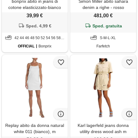
bonprix abito in jeans di
Simon Miller abito sahara
cotone elasticizzato-bianco
denim a righe - rosso
39,99 €
481,00 €
Sped. 4,99 €
Sped. gratuita
42 44 46 48 50 52 54 56 58 60
S-M-L-XL
OFFICIAL
Bonprix
Farfetch
Replay abito da donna natural
Karl lagerfeld jeans donna
white 011 (bianco), m
utility dress wood ash m