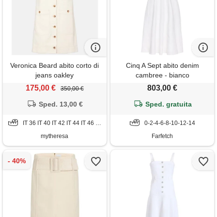
Veronica Beard abito corto di
Cinq A Sept abito denim
jeans oakley
cambree - bianco
175,00 €
803,00 €
350,00 €
Sped. 13,00 €
Sped. gratuita
IT 36 IT 40 IT 42 IT 44 IT 46 IT 48 IT 50 IT 52
0-2-4-6-8-10-12-14
mytheresa
Farfetch