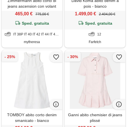
Zimmermann abito corto di
David Koma abito denim a
jeans ascension con volant
pois - bianco
465,00 €
1.499,00 €
775,00 €
2.404,00 €
Sped. gratuita
Sped. gratuita
IT 38P IT 40 IT 42 IT 44 IT 46 IT 48
12
mytheresa
Farfetch
TOMBOY abito corto denim
Ganni abito chemisier di jeans
smanicato - bianco
plissé