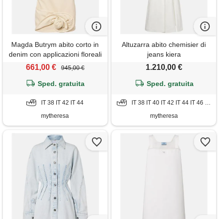
Magda Butrym abito corto in
Altuzarra abito chemisier di
denim con applicazioni floreali
jeans kiera
661,00 €
1.210,00 €
945,00 €
Sped. gratuita
Sped. gratuita
IT 38 IT 42 IT 44
IT 38 IT 40 IT 42 IT 44 IT 46 IT 48 IT 50
mytheresa
mytheresa