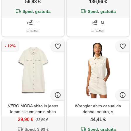
56,83 €
136,96 €
Sped. gratuita
Sped. gratuita
--
M
amazon
amazon
VERO MODA abito in jeans
Wrangler abito casual da
femminile vmjennie abito
donna, neutro, s
corto, ballerino di nuvola, m
29,90 €
44,41 €
33,89 €
Sped. 3,99 €
Sped. gratuita