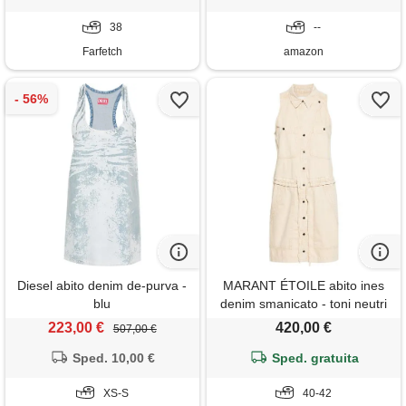
38
--
Farfetch
amazon
Diesel abito denim de-purva -
MARANT ÉTOILE abito ines
blu
denim smanicato - toni neutri
223,00 €
420,00 €
507,00 €
Sped. 10,00 €
Sped. gratuita
XS-S
40-42