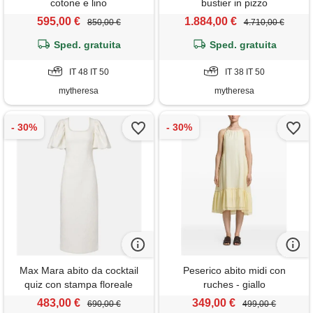
cotone e lino
bustier in pizzo
595,00 €
1.884,00 €
850,00 €
4.710,00 €
Sped. gratuita
Sped. gratuita
IT 48 IT 50
IT 38 IT 50
mytheresa
mytheresa
Max Mara abito da cocktail
Peserico abito midi con
quiz con stampa floreale
ruches - giallo
483,00 €
349,00 €
690,00 €
499,00 €