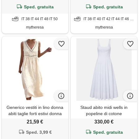
Sped. gratuita
Sped. gratuita
IT 38 IT 44 IT 48 IT 50
IT 38 IT 40 IT 42 IT 44 IT 46 IT 48 IT 50
mytheresa
mytheresa
Generico vestiti in lino donna
Staud abito midi wells in
abiti taglie forti estivi donna
popeline di cotone
scollo a v senza maniche
21,59 €
330,00 €
lungo abito comodo casual
vestiti lunghi donne mare
Sped. 3,99 €
Sped. gratuita
vestito cotone leggero