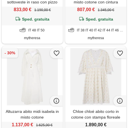
sottoveste in raso con pizzo
misto cotone con cintura
833,00 €
807,00 €
1.190,00 €
1.345,00 €
Sped. gratuita
Sped. gratuita
IT 48 IT 50
IT 38 IT 40 IT 42 IT 44 IT 46 IT 48 IT 50
mytheresa
mytheresa
Altuzarra abito midi isabela in
Chloe chloé abito corto in
misto cotone
cotone con stampa floreale
1.137,00 €
1.890,00 €
1.625,00 €