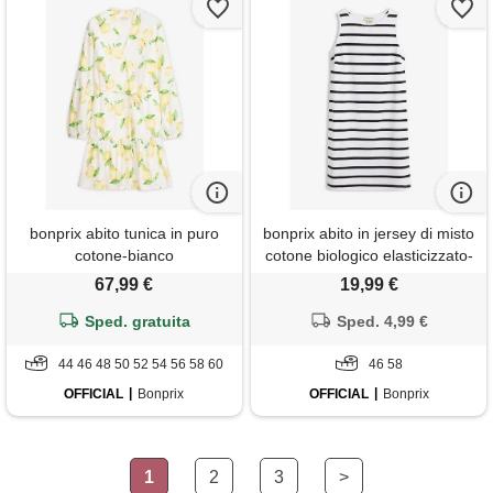
bonprix abito tunica in puro
bonprix abito in jersey di misto
cotone-bianco
cotone biologico elasticizzato-
bianco
67,99 €
19,99 €
Sped. gratuita
Sped. 4,99 €
44 46 48 50 52 54 56 58 60
46 58
OFFICIAL
Bonprix
OFFICIAL
Bonprix
1
2
3
>