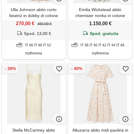
Ulla Johnson abito corto
Emilia Wickstead abito
beatriz in dobby di cotone
chemisier norika in cotone
270,00 €
1.150,00 €
450,00 €
Sped. 13,00 €
Sped. gratuita
IT 46 IT 48 IT 52
IT 38 IT 40 IT 42 IT 44 IT 46 IT 48 IT 50
mytheresa
mytheresa
Stella McCartney abito
Altuzarra abito midi paulina in