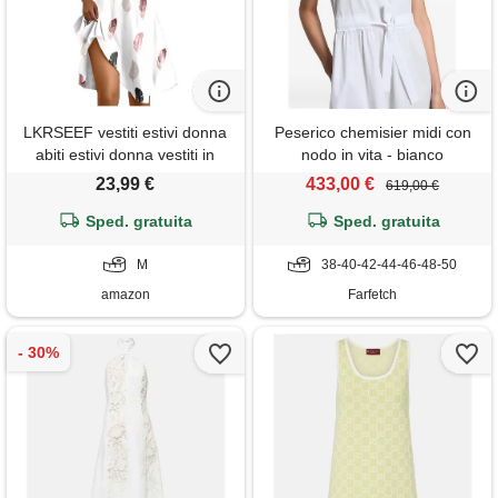
LKRSEEF vestiti estivi donna
Peserico chemisier midi con
abiti estivi donna vestiti in
nodo in vita - bianco
cotone vestito estivo elegante
23,99 €
433,00 €
619,00 €
lungo abito primaverile lino
spiaggia boho midi estate
Sped. gratuita
Sped. gratuita
comodi da 2xl lunghi eleganti
casual camicione curvy
M
38-40-42-44-46-48-50
leggeri
amazon
Farfetch