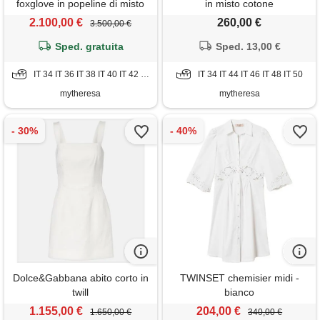
foxglove in popeline di misto
in misto cotone
cotone
2.100,00 €
260,00 €
3.500,00 €
Sped. gratuita
Sped. 13,00 €
IT 34 IT 36 IT 38 IT 40 IT 42 IT 44 IT 46 IT 52
IT 34 IT 44 IT 46 IT 48 IT 50
mytheresa
mytheresa
Dolce&Gabbana abito corto in
TWINSET chemisier midi -
twill
bianco
1.155,00 €
204,00 €
1.650,00 €
340,00 €