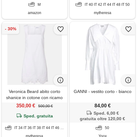
spiaggia dresses for women
M
IT 40 IT 42 IT 44 IT 48 IT 50
bianco m
amazon
mytheresa
Veronica Beard abito corto
GANNI - vestito corto - bianco
shanice in cotone con ricamo
350,00 €
84,00 €
500,00 €
Sped. 6,00 €
Sped. gratuita
gratuita oltre 120,00 €
IT 34 IT 36 IT 38 IT 44 IT 46 IT 48 IT 50
50
mytheresa
Yoox