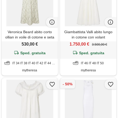
Veronica Beard abito corto
Giambattista Valli abito lungo
ollian in voile di cotone e seta
in cotone con volant
530,00 €
1.750,00 €
3.500,00 €
Sped. gratuita
Sped. gratuita
IT 34 IT 38 IT 40 IT 42 IT 44 IT 46 IT 48 IT 50 IT 52
IT 46 IT 48 IT 50
mytheresa
mytheresa