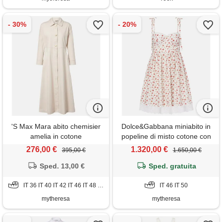
'S Max Mara abito chemisier
Dolce&Gabbana miniabito in
amelia in cotone
popeline di misto cotone con
pizzo a fiori
276,00 €
1.320,00 €
395,00 €
1.650,00 €
Sped. 13,00 €
Sped. gratuita
IT 36 IT 40 IT 42 IT 46 IT 48 IT 50
IT 46 IT 50
mytheresa
mytheresa