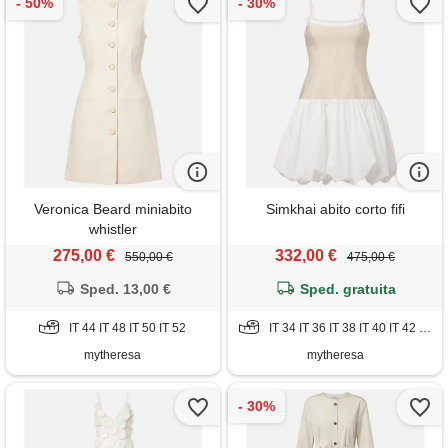
Veronica Beard miniabito
Simkhai abito corto fifi
whistler
275,00 €
332,00 €
550,00 €
475,00 €
Sped. 13,00 €
Sped. gratuita
IT 44 IT 48 IT 50 IT 52
IT 34 IT 36 IT 38 IT 40 IT 42 IT 44 IT 46 IT 48 IT 50
mytheresa
mytheresa