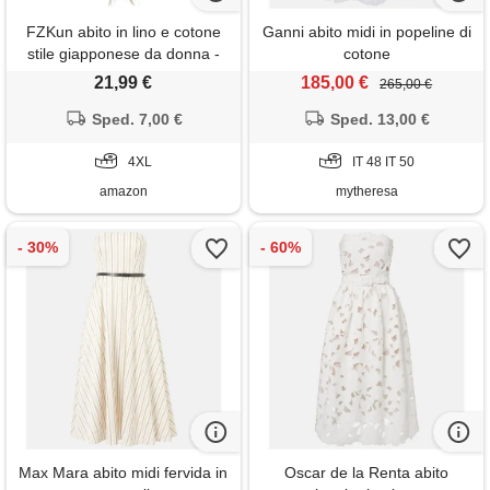
FZKun abito in lino e cotone
Ganni abito midi in popeline di
stile giapponese da donna -
cotone
taglie forti colore solido
21,99 €
185,00 €
265,00 €
girocollo maniche lunghe
abito estivo casual con tasche
Sped. 7,00 €
Sped. 13,00 €
vestibilità ampia vestiti midi
basic (4xl, bianco)
4XL
IT 48 IT 50
amazon
mytheresa
Max Mara abito midi fervida in
Oscar de la Renta abito