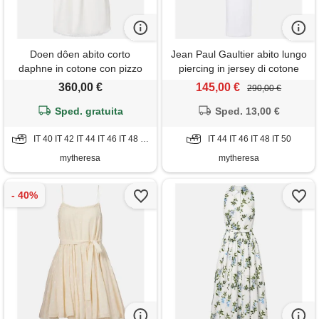
Doen dôen abito corto
Jean Paul Gaultier abito lungo
daphne in cotone con pizzo
piercing in jersey di cotone
360,00 €
145,00 €
290,00 €
Sped. gratuita
Sped. 13,00 €
IT 40 IT 42 IT 44 IT 46 IT 48 IT 50
IT 44 IT 46 IT 48 IT 50
mytheresa
mytheresa