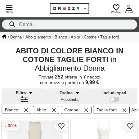
Menu
Wishlist
Accedi
›
›
›
›
›
›
Donna
Abbigliamento
Bianco
Abito
Cotone
Taglie forti
ABITO DI COLORE BIANCO IN
COTONE TAGLIE FORTI
in
Abbigliamento Donna
252
7
Trovate
offerte in
negozi
9,99 €
con prezzi a partire da
Filtra
Ordina
Includi sped.
Popolarità
Bianco
Abito
Cotone
Taglie forti
Azze