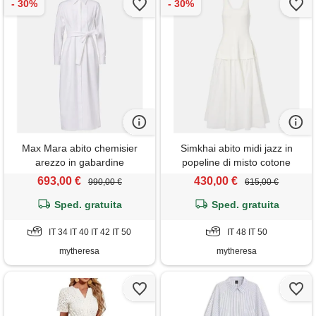
Max Mara abito chemisier
Simkhai abito midi jazz in
arezzo in gabardine
popeline di misto cotone
693,00 €
430,00 €
990,00 €
615,00 €
Sped. gratuita
Sped. gratuita
IT 34 IT 40 IT 42 IT 50
IT 48 IT 50
mytheresa
mytheresa