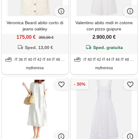
Veronica Beard abito corto di
Valentino abito midi in cotone
jeans oakley
con pizzo guipure
175,00 €
2.900,00 €
350,00 €
Sped. 13,00 €
Sped. gratuita
IT 36 IT 40 IT 42 IT 44 IT 46 IT 48 IT 50 IT 52
IT 40 IT 42 IT 44 IT 46 IT 48 IT 50
mytheresa
mytheresa