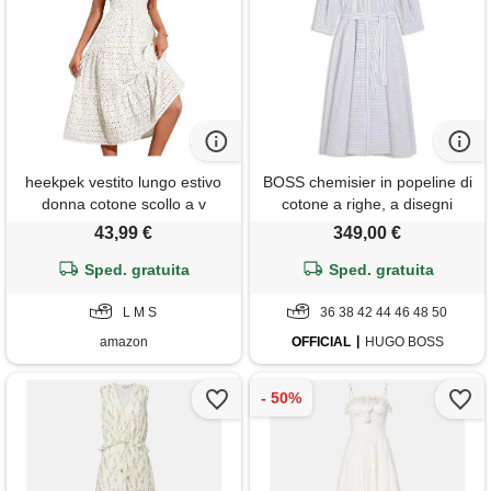
heekpek vestito lungo estivo
BOSS chemisier in popeline di
donna cotone scollo a v
cotone a righe, a disegni
elegante abito vita alta a line
43,99 €
349,00 €
maniche corte abiti estivi
curvy con tasche, bianco, s
Sped. gratuita
Sped. gratuita
L M S
36 38 42 44 46 48 50
amazon
OFFICIAL
HUGO BOSS