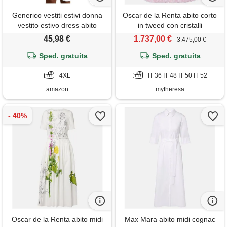
Generico vestiti estivi donna
Oscar de la Renta abito corto
vestito estivo dress abito
in tweed con cristalli
curvy spiaggia vestitini comodi
45,98 €
1.737,00 €
3.475,00 €
completi tubino abiti da casa
elegante corto viscosa verano
Sped. gratuita
Sped. gratuita
cotone summer primaverile
fresco, 4xl, white, bianco
4XL
IT 36 IT 48 IT 50 IT 52
amazon
mytheresa
Oscar de la Renta abito midi
Max Mara abito midi cognac