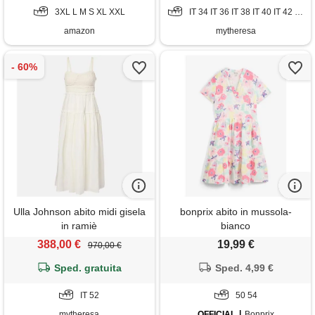
elegante curvy prendisole da
3XL L M S XL XXL
IT 34 IT 36 IT 38 IT 40 IT 42 IT 44 IT 48 IT 50 IT 52
spiaggia dress
amazon
mytheresa
Ulla Johnson abito midi gisela
bonprix abito in mussola-
in ramiè
bianco
388,00 €
19,99 €
970,00 €
Sped. gratuita
Sped. 4,99 €
IT 52
50 54
mytheresa
OFFICIAL
Bonprix