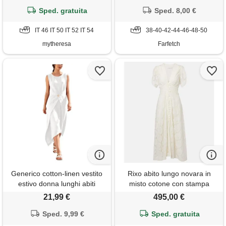
Sped. gratuita
Sped. 8,00 €
IT 46 IT 50 IT 52 IT 54
38-40-42-44-46-48-50
mytheresa
Farfetch
Generico cotton-linen vestito
Rixo abito lungo novara in
estivo donna lunghi abiti
misto cotone con stampa
donna estivo causal leggero
floreale
21,99 €
495,00 €
abito cerimonia curvy estivi
mare vestiti comode
Sped. 9,99 €
Sped. gratuita
prendisole chic abbigliamento