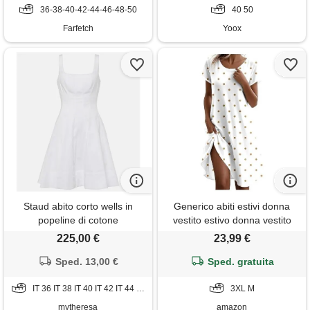
36-38-40-42-44-46-48-50
40 50
Farfetch
Yoox
Staud abito corto wells in
Generico abiti estivi donna
popeline di cotone
vestito estivo donna vestito
corto curvy vestiti leggero
225,00 €
23,99 €
corti abito spiaggia lunghi
Sped. 13,00 €
taglie forti cotone tubino
Sped. gratuita
prendisole women caftano
IT 36 IT 38 IT 40 IT 42 IT 44 IT 46 IT 48 IT 50 IT 52
lino xs larghi eleganti vestitino
3XL M
casa
mytheresa
amazon