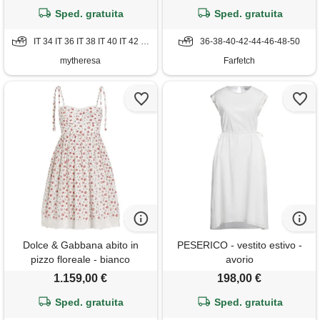
Sped. gratuita
Sped. gratuita
IT 34 IT 36 IT 38 IT 40 IT 42 IT 44 IT 46 IT 48 IT 50
36-38-40-42-44-46-48-50
mytheresa
Farfetch
Dolce & Gabbana abito in
PESERICO - vestito estivo -
pizzo floreale - bianco
avorio
1.159,00 €
198,00 €
Sped. gratuita
Sped. gratuita