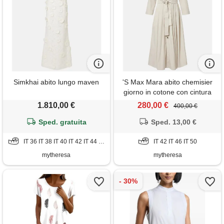
Simkhai abito lungo maven
'S Max Mara abito chemisier
giorno in cotone con cintura
1.810,00 €
280,00 €
400,00 €
Sped. gratuita
Sped. 13,00 €
IT 36 IT 38 IT 40 IT 42 IT 44 IT 46 IT 48 IT 50
IT 42 IT 46 IT 50
mytheresa
mytheresa