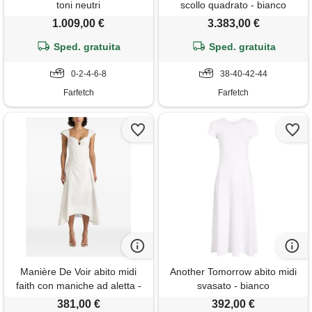
toni neutri
scollo quadrato - bianco
1.009,00 €
3.383,00 €
Sped. gratuita
Sped. gratuita
0-2-4-6-8
38-40-42-44
Farfetch
Farfetch
Manière De Voir abito midi
Another Tomorrow abito midi
faith con maniche ad aletta -
svasato - bianco
bianco
381,00 €
392,00 €