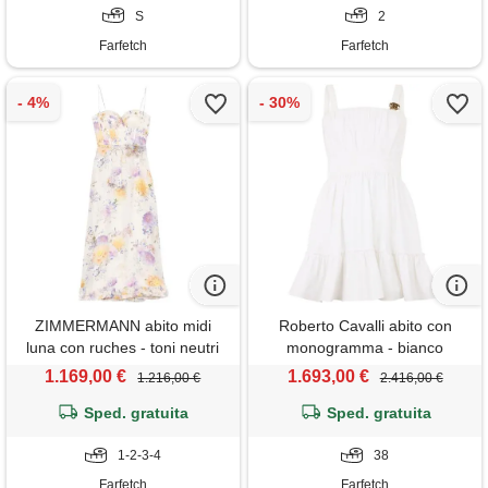
S
2
Farfetch
Farfetch
ZIMMERMANN abito midi
Roberto Cavalli abito con
luna con ruches - toni neutri
monogramma - bianco
1.169,00 €
1.693,00 €
1.216,00 €
2.416,00 €
Sped. gratuita
Sped. gratuita
1-2-3-4
38
Farfetch
Farfetch