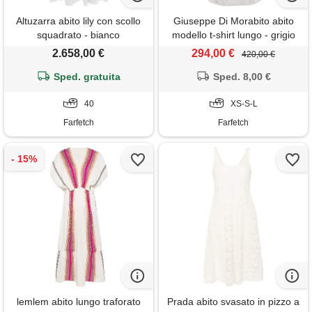
Altuzarra abito lily con scollo
Giuseppe Di Morabito abito
squadrato - bianco
modello t-shirt lungo - grigio
2.658,00 €
294,00 €
420,00 €
Sped. gratuita
Sped. 8,00 €
40
XS-S-L
Farfetch
Farfetch
lemlem abito lungo traforato
Prada abito svasato in pizzo a