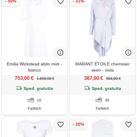
Emilia Wickstead abito midi -
MARANT ÉTOILE chemisier
bianco
seen - viola
753,00 €
387,00 €
1.656,00 €
564,00 €
Sped. gratuita
Sped. gratuita
10
36
Farfetch
Farfetch