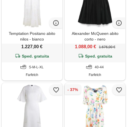
Temptation Positano abito
Alexander McQueen abito
nilos - bianco
corto - nero
1.227,00 €
1.088,00 €
1.676,00 €
Sped. gratuita
Sped. gratuita
S-M-L-XL
40-44
Farfetch
Farfetch