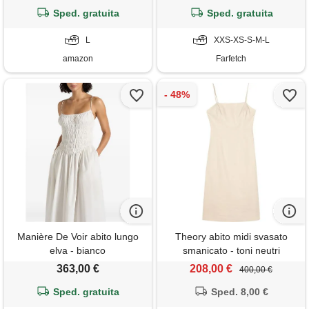
Sped. gratuita
Sped. gratuita
L
XXS-XS-S-M-L
amazon
Farfetch
Manière De Voir abito lungo
Theory abito midi svasato
elva - bianco
smanicato - toni neutri
363,00 €
208,00 €
400,00 €
Sped. gratuita
Sped. 8,00 €