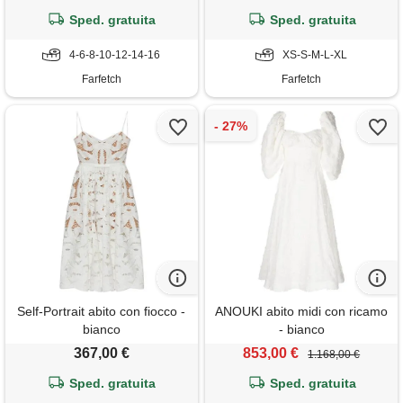
Sped. gratuita
Sped. gratuita
4-6-8-10-12-14-16
XS-S-M-L-XL
Farfetch
Farfetch
Self-Portrait abito con fiocco -
ANOUKI abito midi con ricamo
bianco
- bianco
367,00 €
853,00 €
1.168,00 €
Sped. gratuita
Sped. gratuita