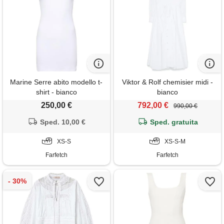
Marine Serre abito modello t-
Viktor & Rolf chemisier midi -
shirt - bianco
bianco
250,00 €
792,00 €
990,00 €
Sped. 10,00 €
Sped. gratuita
XS-S
XS-S-M
Farfetch
Farfetch