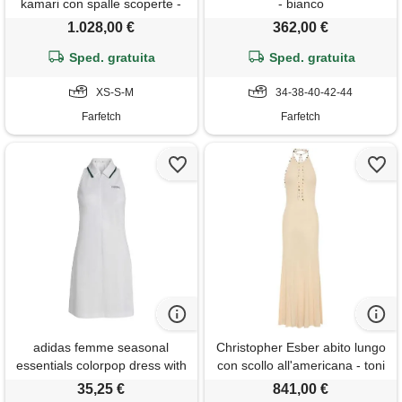
kamari con spalle scoperte -
- bianco
bianco
1.028,00 €
362,00 €
Sped. gratuita
Sped. gratuita
XS-S-M
34-38-40-42-44
Farfetch
Farfetch
adidas femme seasonal
Christopher Esber abito lungo
essentials colorpop dress with
con scollo all'americana - toni
embroidered graphic,
neutri
35,25 €
841,00 €
white/collegiate green, l