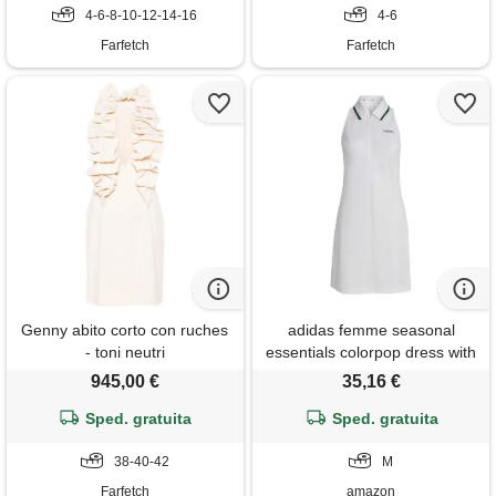
4-6-8-10-12-14-16
4-6
Farfetch
Farfetch
Genny abito corto con ruches
adidas femme seasonal
- toni neutri
essentials colorpop dress with
embroidered graphic,
945,00 €
35,16 €
white/collegiate green, m
Sped. gratuita
Sped. gratuita
38-40-42
M
Farfetch
amazon