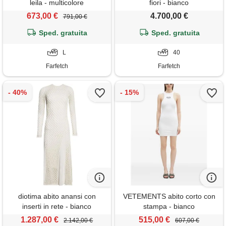
leila - multicolore
fiori - bianco
673,00 €
4.700,00 €
791,00 €
Sped. gratuita
Sped. gratuita
L
40
Farfetch
Farfetch
diotima abito anansi con
VETEMENTS abito corto con
inserti in rete - bianco
stampa - bianco
1.287,00 €
515,00 €
2.142,00 €
607,00 €