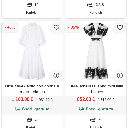
12
XS-S
Farfetch
Farfetch
Dice Kayek abito con gonna a
Silvia Tcherassi abito midi laila
ruota - bianco
- bianco
1.160,00 €
852,00 €
1.931,00 €
1.312,00 €
Sped. gratuita
Sped. gratuita
40
S
Farfetch
Farfetch