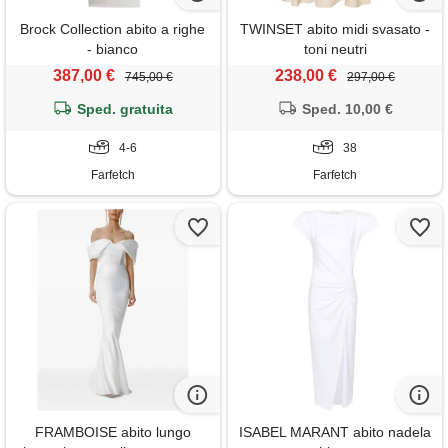
Brock Collection abito a righe
TWINSET abito midi svasato -
- bianco
toni neutri
387,00 €
238,00 €
745,00 €
297,00 €
Sped. gratuita
Sped. 10,00 €
4-6
38
Farfetch
Farfetch
FRAMBOISE abito lungo
ISABEL MARANT abito nadela