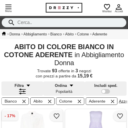
Menu
Wishlist
Accedi
›
›
›
›
›
›
Donna
Abbigliamento
Bianco
Abito
Cotone
Aderente
ABITO DI COLORE BIANCO IN
COTONE ADERENTE
in Abbigliamento
Donna
93
3
Trovate
offerte in
negozi
15,19 €
con prezzi a partire da
Filtra
Ordina
Includi sped.
Popolarità
Bianco
Abito
Cotone
Aderente
Azzer