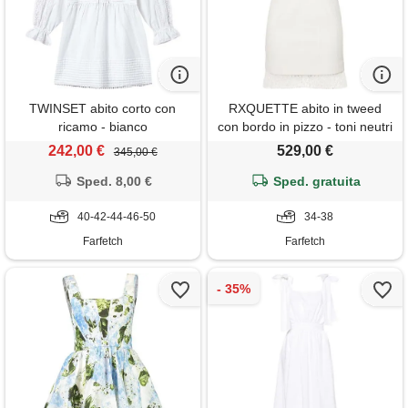
TWINSET abito corto con
RXQUETTE abito in tweed
ricamo - bianco
con bordo in pizzo - toni neutri
242,00 €
529,00 €
345,00 €
Sped. 8,00 €
Sped. gratuita
40-42-44-46-50
34-38
Farfetch
Farfetch