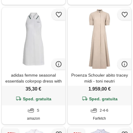
adidas femme seasonal
Proenza Schouler abito tracey
essentials colorpop dress with
midi - toni neutri
embroidered graphic,
35,30 €
1.959,00 €
white/collegiate green, s
Sped. gratuita
Sped. gratuita
S
2-4-6
amazon
Farfetch