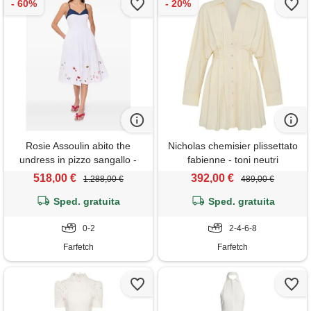
Rosie Assoulin abito the
Nicholas chemisier plissettato
undress in pizzo sangallo -
fabienne - toni neutri
bianco
518,00 €
392,00 €
1.288,00 €
489,00 €
Sped. gratuita
Sped. gratuita
0-2
2-4-6-8
Farfetch
Farfetch