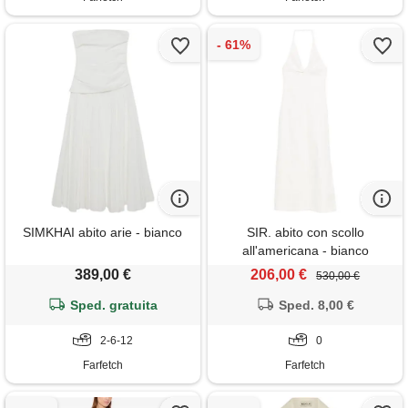
SIMKHAI abito arie - bianco
SIR. abito con scollo
all'americana - bianco
389,00 €
206,00 €
530,00 €
Sped. gratuita
Sped. 8,00 €
2-6-12
0
Farfetch
Farfetch