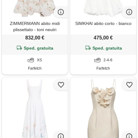
ZIMMERMANN abito midi
SIMKHAI abito corto - bianco
plissettato - toni neutri
832,00 €
475,00 €
Sped. gratuita
Sped. gratuita
XS
2-4-6
Farfetch
Farfetch