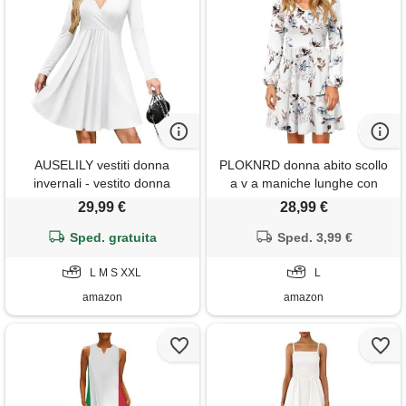
AUSELILY vestiti donna
PLOKNRD donna abito scollo
invernali - vestito donna
a v a maniche lunghe con
avvolgente con scollo a v
tasche elegante abito a strati
29,99 €
28,99 €
manica lunga leggero e fluido
casual gonna autunno inverno
elegante casual eleganti con
Sped. gratuita
fiori bianchi l
Sped. 3,99 €
tasche bianco s
L M S XXL
L
amazon
amazon