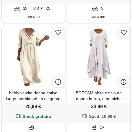
3XL L M S XL XXL
XL
amazon
amazon
hehiy vestito donna estivo
BOTCAM abito estivo da
lungo morbido abito elegante
donna in lino, a maniche
donna a maniche 3/4 con
lunghe/corte, stile maxi, con
25,99 €
23,99 €
scollo a v boho chic cotton
tasche, vestibilità morbida,
vestiti larghi traspiranti da
Sped. gratuita
scollo a v, pieghe, in lino, a
Sped. 10,99 €
spiaggia con tasche tinta unita
strati, stile boho, casual, abito
abiti casual comodo per
L
lungo da giorno, rétro
XXL