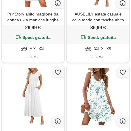
PrinStory abito maglione da
AUSELILY estate casuale
donna uk a maniche lunghe
collo tondo con tasche abito
con mezza zip scollo a v abito
elegante increspature bordo
29,99 €
36,99 €
in felpa con tasche laterali,
maniche corte lunga del abito
Sped. gratuita
bianco, xl
fiori bianchi xxxl
Sped. gratuita
M XL XXL
3XL XL XS
amazon
amazon