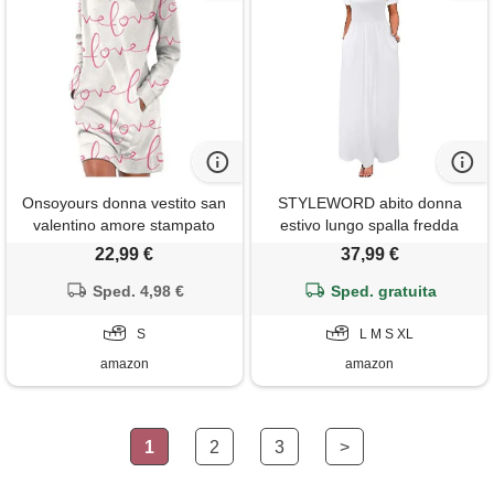
Onsoyours donna vestito san
STYLEWORD abito donna
valentino amore stampato
estivo lungo spalla fredda
vestito casual con tasche
estiva manica corta stampa
22,99 €
37,99 €
primavera vestito casual a
elegante floreale vestito con
girocollo a manica lunga mini
Sped. 4,98 €
Sped. gratuita
tasche, l
abito a modello-8 s
S
L M S XL
amazon
amazon
1
2
3
>