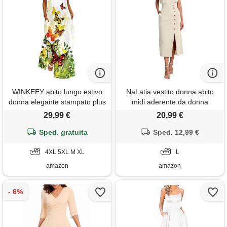
WINKEEY abito lungo estivo
NaLatia vestito donna abito
donna elegante stampato plus
midi aderente da donna
size senza maniche con
elegante abiti tubino
29,99 €
20,99 €
tasche, farfalla gialla 4xl
avvolgente con scollo rotondo
Sped. gratuita
e bottoni laterali vestiti lungo
Sped. 12,99 €
da lavoro e da ufficio con
4XL 5XL M XL
tasche da cerimonia
L
amazon
amazon