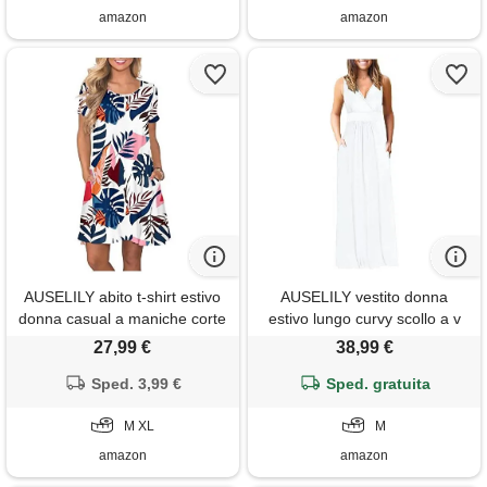
amazon
amazon
AUSELILY abito t-shirt estivo
AUSELILY vestito donna
donna casual a maniche corte
estivo lungo curvy scollo a v
con tasche
senza maniche abito taglie
27,99 €
38,99 €
forti casual con tasche bianco
Sped. 3,99 €
Sped. gratuita
m
M XL
M
amazon
amazon