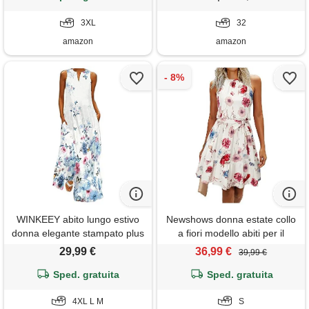
da sera o matrimonio, con
3XL
tasche, blu, 32
32
amazon
amazon
WINKEEY abito lungo estivo
Newshows donna estate collo
donna elegante stampato plus
a fiori modello abiti per il
size senza maniche con
tempo libero senza maniche
29,99 €
36,99 €
39,99 €
tasche, fiore blu l
ruffles abito da spiaggia con
Sped. gratuita
tasche(floral-4, s)
Sped. gratuita
4XL L M
S