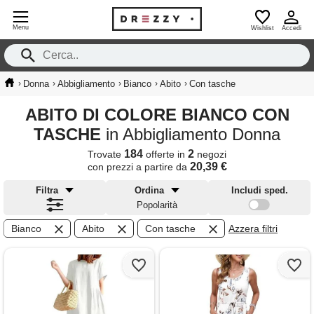
Menu
Wishlist
Accedi
›
›
›
›
›
Donna
Abbigliamento
Bianco
Abito
Con tasche
ABITO DI COLORE BIANCO CON
TASCHE
in Abbigliamento Donna
184
2
Trovate
offerte in
negozi
20,39 €
con prezzi a partire da
Filtra
Ordina
Includi sped.
Popolarità
Bianco
Abito
Con tasche
Azzera filtri