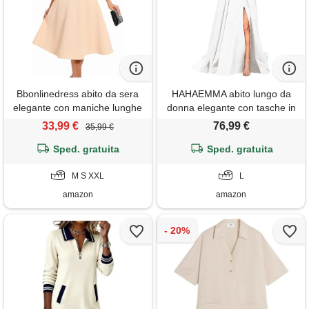
Bbonlinedress abito da sera
HAHAEMMA abito lungo da
elegante con maniche lunghe
donna elegante con tasche in
per matrimonio, invernale
raso linea ad a abito da sera
33,99 €
76,99 €
35,99 €
festivo con tasche, party
sexy con allacciatura al collo
cocktail rockabilly
Sped. gratuita
spaghetti abito da sposa abito
Sped. gratuita
da principessa abito da
M S XXL
damigella d'onore
L
amazon
amazon