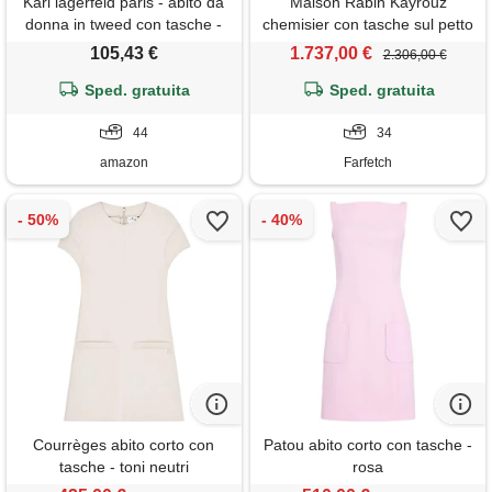
Karl lagerfeld paris - abito da
Maison Rabih Kayrouz
donna in tweed con tasche -
chemisier con tasche sul petto
rosa - 44
- bianco
105,43 €
1.737,00 €
2.306,00 €
Sped. gratuita
Sped. gratuita
44
34
amazon
Farfetch
Courrèges abito corto con
Patou abito corto con tasche -
tasche - toni neutri
rosa