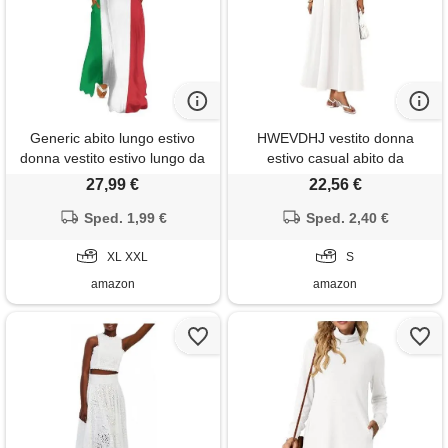
Generic abito lungo estivo
HWEVDHJ vestito donna
donna vestito estivo lungo da
estivo casual abito da
donna senza maniche con
spiaggia swing con tasche
27,99 €
22,56 €
tasche pratiche leggero e
abito cravatta spalla ruffle
fluttuante per feste, spiaggia o
Sped. 1,99 €
swing a line(white, small)
Sped. 2,40 €
viaggi bandiera italiana
XL XXL
S
amazon
amazon