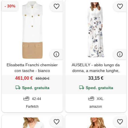
Elisabetta Franchi chemisier
AUSELILY - abito lungo da
con tasche - bianco
donna, a maniche lunghe,
casual, con tasche, invernale,
461,00 €
33,15 €
659,00 €
xxl
Sped. gratuita
Sped. gratuita
42-44
XXL
Farfetch
amazon