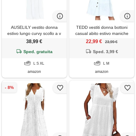
AUSELILY vestito donna
TEDD vestiti donna bottoni
estivo lungo curvy scollo a v
casual abito estivo maniche
senza maniche abito taglie
corte scollo a v vestito vita
38,99 €
22,99 €
23,99 €
forti casual con tasche bianco
alta linea a moda con tasche
Sped. gratuita
l
e taglie s-xl, m
Sped. 3,99 €
L S XL
L M
amazon
amazon