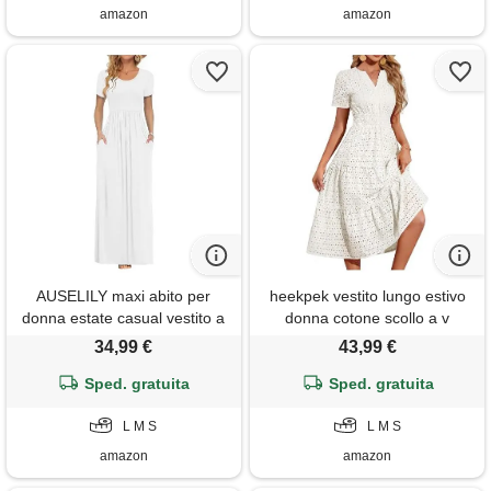
vacanza
amazon
amazon
AUSELILY maxi abito per
heekpek vestito lungo estivo
donna estate casual vestito a
donna cotone scollo a v
maniche corte per gonna
elegante abito vita alta a line
34,99 €
43,99 €
lunga con tasche bianco s
maniche corte abiti estivi
Sped. gratuita
curvy con tasche, bianco, s
Sped. gratuita
L M S
L M S
amazon
amazon