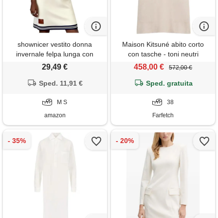
shownicer vestito donna
Maison Kitsuné abito corto
invernale felpa lunga con
con tasche - toni neutri
tasche abito in felpa manica
29,49 €
458,00 €
572,00 €
lunga vestiti casual abiti
autunnale invernale a beige m
Sped. 11,91 €
Sped. gratuita
M S
38
amazon
Farfetch