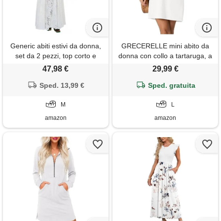
Generic abiti estivi da donna,
GRECERELLE mini abito da
set da 2 pezzi, top corto e
donna con collo a tartaruga, a
gonna lunga, senza maniche,
maniche lunghe, collo finto,
47,98 €
29,99 €
con tasche, per feste, set alla
classico, basic, per tutti i
moda, bianco, m
Sped. 13,99 €
giorni, per autunno e inverno,
Sped. gratuita
con tasche, bianco, l
M
L
amazon
amazon