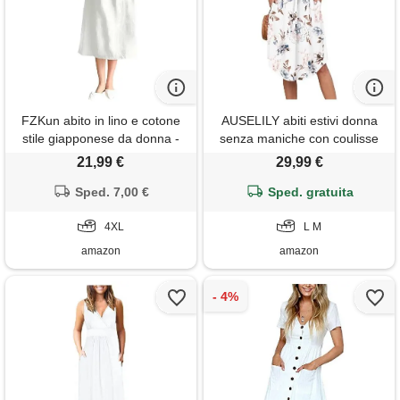
FZKun abito in lino e cotone
AUSELILY abiti estivi donna
stile giapponese da donna -
senza maniche con coulisse
taglie forti colore solido
abito da spiaggia girocollo
21,99 €
29,99 €
girocollo maniche lunghe
lunghezza al ginocchio
abito estivo casual con tasche
Sped. 7,00 €
vestitino midi elegante abito
Sped. gratuita
vestibilità ampia vestiti midi
casual con tasche fiore bianco
basic (4xl, bianco)
4XL
m
L M
amazon
amazon