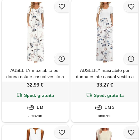
AUSELILY maxi abito per
AUSELILY maxi abito per
donna estate casual vestito a
donna estate casual vestito a
maniche corte per gonna
maniche corte per gonna
32,99 €
33,27 €
lunga con tasche bianco fiori l
lunga con tasche bianco fiori
Sped. gratuita
Sped. gratuita
bianco l
L M
L M S
amazon
amazon