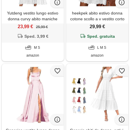
Yutdeng vestito lungo estivo
heekpek abito estivo donna
donna curvy abito maniche
cotone scollo a v vestito corto
corte da mare spiaggia scollo
donna senza maniche con
23,99 €
29,99 €
25,99 €
a v con bottoni abito casual
volant comodo e leggero abiti
con tasche boho chic dresses
Sped. 3,99 €
jacquard casual abito mare da
Sped. gratuita
vestiti eleganti maxi
spiaggia con tasche, bianco, l
M S
L M S
amazon
amazon