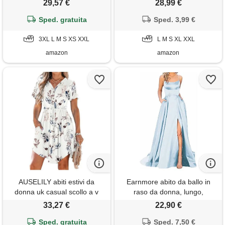
29,57 €
28,99 €
bianca 3xl
Sped. gratuita
Sped. 3,99 €
3XL L M S XS XXL
L M S XL XXL
amazon
amazon
AUSELILY abiti estivi da
Earnmore abito da ballo in
donna uk casual scollo a v
raso da donna, lungo,
manica corta coulisse midi
elegante, con allacciatura al
33,27 €
22,90 €
abiti con tasche, fiori bianchi. ,
collo, linea ad a, incrocio sulla
Sped. gratuita
3xl
schiena, spalline sottili, abito
Sped. 7,50 €