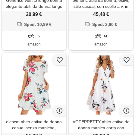
Generico vestito lungo donna
Generic abiti da donna, estivi,
elegante abiti da donna lungo
stile casual, con scollo a v, in
senza maniche schiena
cotone, midi, con tasche, a
20,99 €
45,48 €
scoperta in raso tinta unita
maniche corte, elastico in vita,
abito spaghetti straps linea a
Sped. 10,99 €
svolazzanti, stile bohémien,
Sped. 2,60 €
vita alta con tasche spacco
da spiaggia, con volant, a
frontale sexy vestito da festa
S
linea a, ampia, prendisole
M
(s)
amazon
amazon
elescat abito estivo da donna
VOTEPRETTY abito estivo da
casual senza maniche,
donna manica corta con
prendisole da spiaggia, abito
scollo a v e avvolgente abito