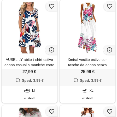
AUSELILY abito t-shirt estivo
Xmiral vestito estivo con
donna casual a maniche corte
tasche da donna senza
con tasche
maniche con stampa scollo a
27,99 €
25,99 €
v maxi abito ampio boho
Sped. 3,99 €
beach long (xl, 1bianco)
Sped. 3,99 €
M
XL
amazon
amazon