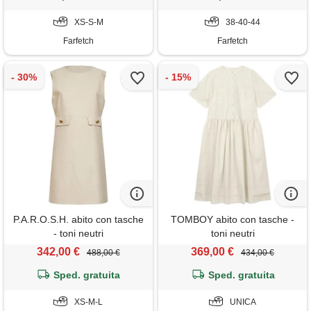
XS-S-M
38-40-44
Farfetch
Farfetch
P.A.R.O.S.H. abito con tasche
TOMBOY abito con tasche -
- toni neutri
toni neutri
342,00 €
369,00 €
488,00 €
434,00 €
Sped. gratuita
Sped. gratuita
XS-M-L
UNICA