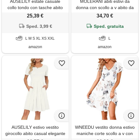
AUSELILY estate casuale
MOLERANI abiti estivi da
collo tondo con tasche abito
donna con scollo a v abito da
elegante increspature bordo
donna casual senza maniche
25,39 €
34,70 €
maniche corte lunga del abito
con tasche foglia bianco
bianco xs
Sped. 3,99 €
Sped. gratuita
verde l
L M S XL XS XXL
L
amazon
amazon
AUSELILY estivo vestito
WNEEDU vestito donna estivo
girocollo abito casual elegante
maniche corte scollo a v con
corto donna con tasche
tasche