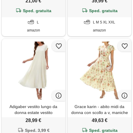
21,00 €
39,99 €
a maglietta e canotta,
al ginocchio con tasche
morbido con tasche, l
Sped. gratuita
Sped. gratuita
L
L M S XL XXL
amazon
amazon
Adigaber vestito lungo da
Grace karin - abito midi da
donna estate vestito
donna con scollo a v, maniche
plissettato abito casual
con volant, linea a, floreale,
28,99 €
49,63 €
girocollo solide con tasche
estivo, con tasche, xl
Sped. 3,99 €
Sped. gratuita