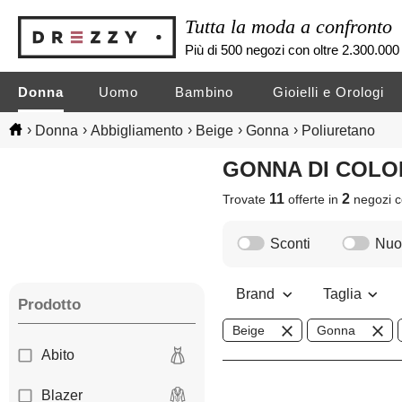
Tutta la moda a confronto
Più di 500 negozi con oltre 2.300.000 
Donna
Uomo
Bambino
Gioielli e Orologi
›
›
›
›
›
Donna
Abbigliamento
Beige
Gonna
Poliuretano
GONNA DI COL
11
2
Trovate
offerte in
negozi
c
Sconti
Nuov
Brand
Taglia
Prodotto
Beige
Gonna
Abito
Blazer