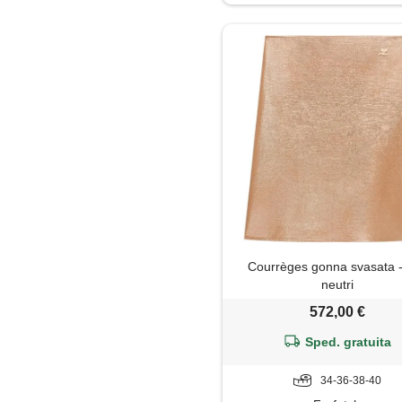
Gonna
Impermeabile
Jeans
Leggings
Maglietta
Maglione
Courrèges gonna svasata -
Mantella
neutri
572,00 €
Minigonna
Sped. gratuita
Pantaloni
34-36-38-40
Parka