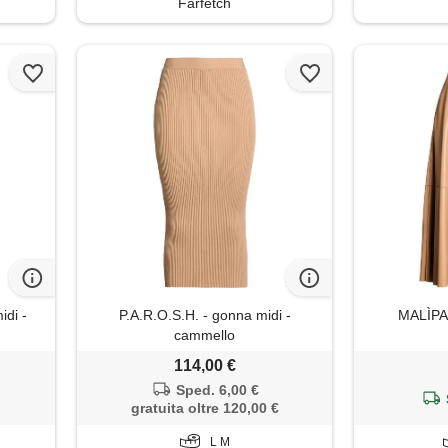
Farfetch
di -
P.A.R.O.S.H. - gonna midi -
MALÌPAR
cammello
114,00 €
Sped. 6,00 €
gratuita oltre 120,00 €
L M