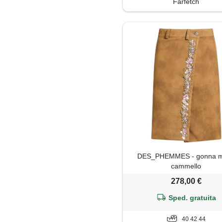
Farfetch
Piumino
Polo
Shorts
Soprabito
Top
Trench
Tute jumpsuit
DES_PHEMMES - gonna mi
cammello
278,00 €
Sped. gratuita
40 42 44