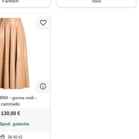
Farfetch
Yoox
MI - gonna midi -
cammello
130,00 €
Sped. gratuita
38 40 42