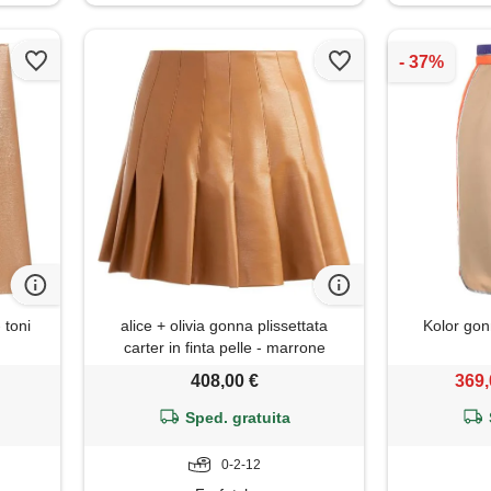
 toni
alice + olivia gonna plissettata
Kolor gon
carter in finta pelle - marrone
408,00 €
369,
Sped. gratuita
0-2-12