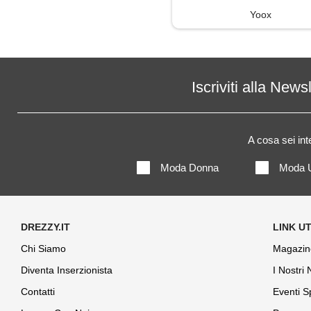
Yoox
Iscriviti alla News
A cosa sei in
Moda Donna
Moda 
Chi Siamo
Magazin
Diventa Inserzionista
I Nostri
Contatti
Eventi S