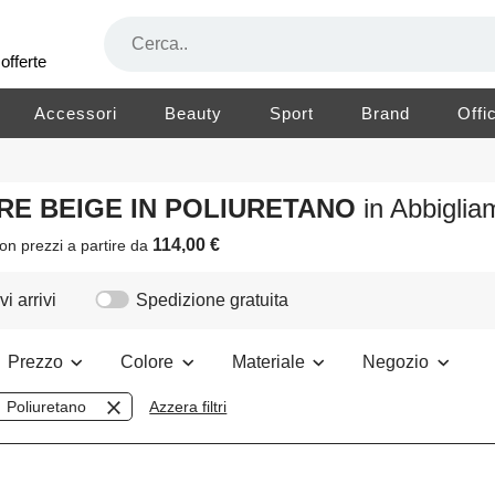
offerte
Accessori
Beauty
Sport
Brand
Offi
ORE BEIGE IN POLIURETANO
in Abbigli
114,00 €
on prezzi a partire da
i arrivi
Spedizione gratuita
Prezzo
Colore
Materiale
Negozio
Poliuretano
Azzera filtri