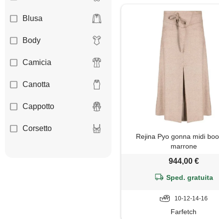
Blusa
Body
Camicia
Canotta
Cappotto
Corsetto
Rejina Pyo gonna midi boo
marrone
Felpa
944,00 €
Giacca
Sped. gratuita
Gilet
10-12-14-16
Farfetch
Giubbotto