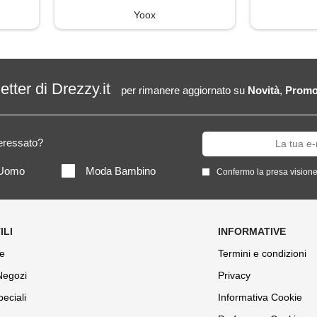
Yoox
letter di Drezzy.it
per rimanere aggiornato su
Novità
,
Promo
teressato?
Uomo
Moda Bambino
Confermo la presa visione
e
Termini e condizioni
 Negozi
Privacy
peciali
Informativa Cookie