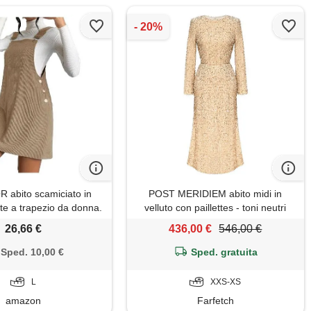
 abito scamiciato in
POST MERIDIEM abito midi in
ste a trapezio da donna.
velluto con paillettes - toni neutri
salopette in velluto a
26,66 €
436,00 €
546,00 €
coste
Sped. 10,00 €
Sped. gratuita
L
XXS-XS
amazon
Farfetch