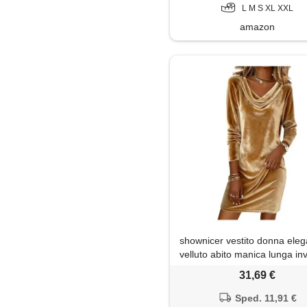
L M S XL XXL
amazon
shownicer vestito donna eleg
velluto abito manica lunga in
abito da cocktail abiti da ce
31,69 €
per casual cocktail feste au
inverno a oro m
Sped. 11,91 €