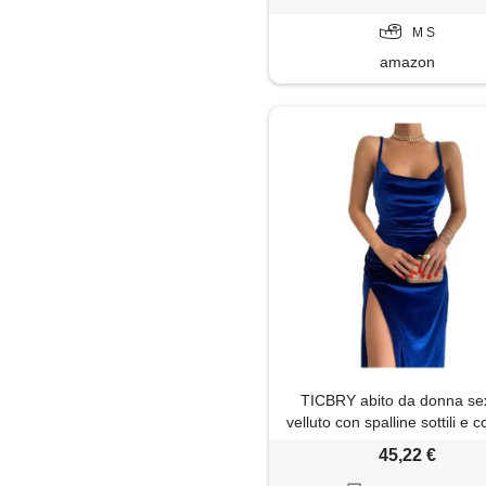
M S
amazon
TICBRY abito da donna sex
velluto con spalline sottili e c
aderente, 4 blu reale, 
45,22 €