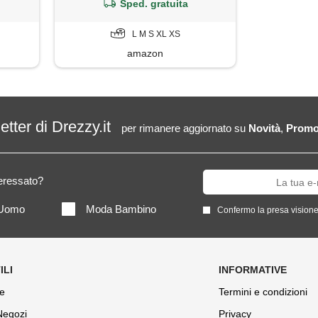
chiaro, l
Sped. gratuita
L M S XL XS
amazon
letter di Drezzy.it
per rimanere aggiornato su
Novità
,
Promo
teressato?
Uomo
Moda Bambino
Confermo la presa visione
e
Termini e condizioni
 Negozi
Privacy