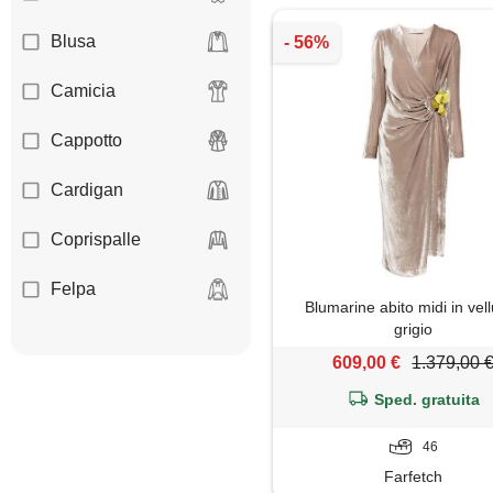
Blusa
Camicia
Cappotto
Cardigan
Coprispalle
Felpa
Blumarine abito midi in vell
grigio
Giacca
609,00 €
1.379,00 
Gilet
Sped. gratuita
Giubbotto
46
Farfetch
Gonna