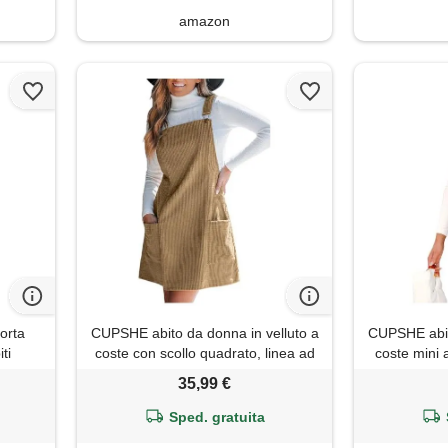
amazon
orta
CUPSHE abito da donna in velluto a
CUPSHE abit
ti
coste con scollo quadrato, linea ad
coste mini 
a, mini abito con tasche, cachi, xl
spalline re
35,99 €
bottoni la
Sped. gratuita