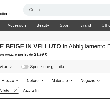
offerte
Accessori
Beauty
Sport
Brand
Offi
RE BEIGE IN VELLUTO
in Abbigliamento
21,99 €
on prezzi a partire da
i arrivi
Spedizione gratuita
Prezzo
Colore
Materiale
Negozio
Velluto
Azzera filtri