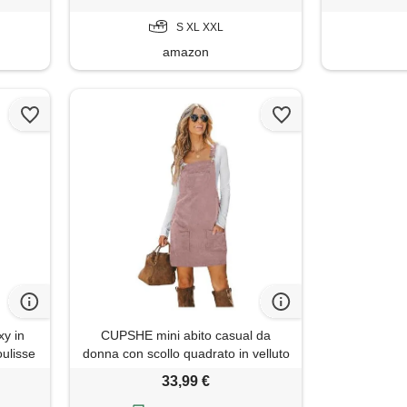
capodanno, oro, xxl
S XL XXL
amazon
y in
CUPSHE mini abito casual da
oulisse
donna con scollo quadrato in velluto
s
a coste tinta unita con tasca frontale
33,99 €
spalline larghe salopette corta, viola