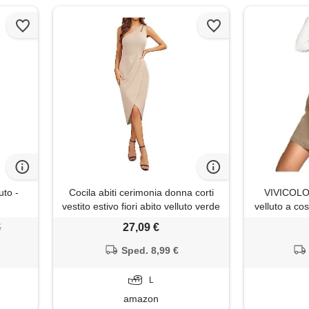
uto -
Cocila abiti cerimonia donna corti
VIVICOLOR
vestito estivo fiori abito velluto verde
velluto a co
donna vestiti per ragazza eleganti
Abito con 
€
27,09 €
vestiti elegante donna estivi vestito
corto cerimonia donna (beige, l)
Sped. 8,99 €
L
amazon