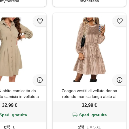
mytheresa
mytheresa
abito camicetta da
Zeagoo vestiti di velluto donna
o camicia in velluto a
rotondo manica lunga abito al
aniche lunghe, abito
ginocchio
32,99 €
32,99 €
rapezio, abito mini in
a coste con tasca e
Sped. gratuita
Sped. gratuita
tonatura crema l
L
L M S XL