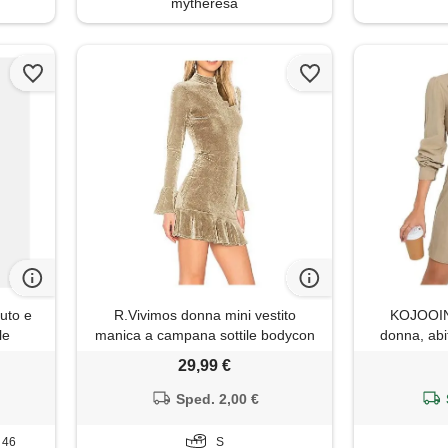
mytheresa
luto e
R.Vivimos donna mini vestito
KOJOOIN 
le
manica a campana sottile bodycon
donna, abit
increspature hem velluto abito
coste a m
29,99 €
corto(s, champagne)
tunica a t
velluto 
Sped. 2,00 €
abbot
T 46
S