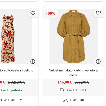
o sottoveste in velluto
Velvet miniabito kady in velluto a
coste
0 €
1.025,00 €
146,00 €
365,00 €
Sped. gratuita
Sped. 13,00 €
IT 46 IT 48 IT 52
IT 42 IT 48