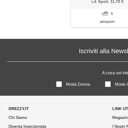
Sped. 11,70 €
S
amazon
Iscriviti alla News
A cosa sei in
Moda Donna
Moda 
Chi Siamo
Magazin
Diventa Inserzionista
I Nostri