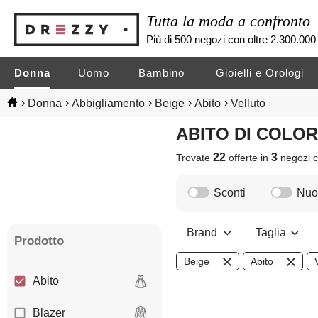
Tutta la moda a confronto
Più di 500 negozi con oltre 2.300.000 
Donna
Uomo
Bambino
Gioielli e Orologi
›
›
›
›
›
Donna
Abbigliamento
Beige
Abito
Velluto
ABITO DI COLO
22
3
Trovate
offerte in
negozi
c
Sconti
Nuov
Brand
Taglia
Prodotto
Beige
Abito
Abito
Blazer