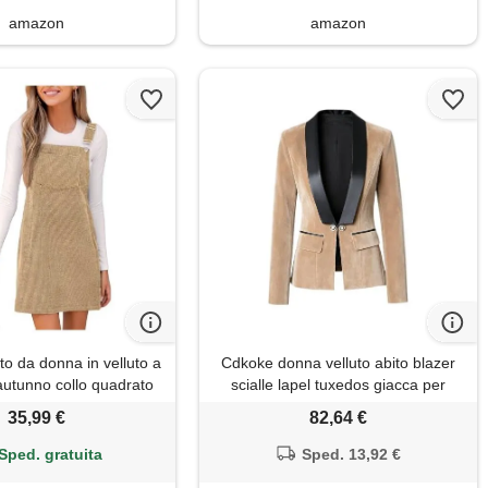
amazon
amazon
o da donna in velluto a
Cdkoke donna velluto abito blazer
autunno collo quadrato
scialle lapel tuxedos giacca per
golabili tasca frontale
prom/business/casual
35,99 €
82,64 €
terali abiti autunnali,
albicocca, s
Sped. gratuita
Sped. 13,92 €