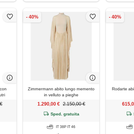
 con
Zimmermann abito lungo memento
Rodarte abit
utri
in velluto a pieghe
 €
1.290,00 €
2.150,00 €
615,0
Sped. gratuita
IT 38P IT 46