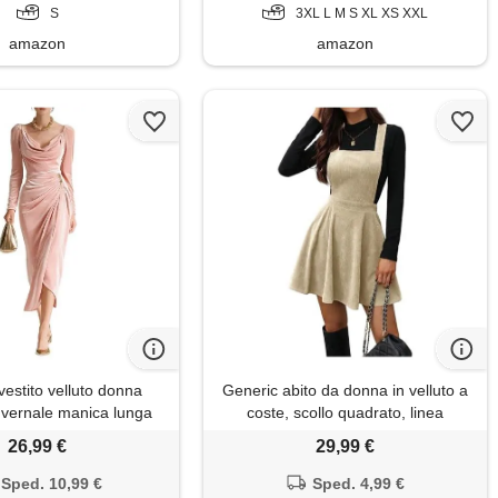
S
3XL L M S XL XS XXL
amazon
amazon
estito velluto donna
Generic abito da donna in velluto a
nvernale manica lunga
coste, scollo quadrato, linea
abito lungo da sera
svasata, mini abiti senza maniche,
26,99 €
29,99 €
 cerimonia a rosa m
pagliaccetto con bretelle, gonna,
albicocca, xl petite
Sped. 10,99 €
Sped. 4,99 €