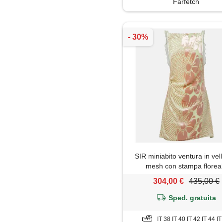
Farfetch
SIR miniabito ventura in vel
mesh con stampa florea
304,00 €
435,00 €
Sped. gratuita
IT 38 IT 40 IT 42 IT 44 I