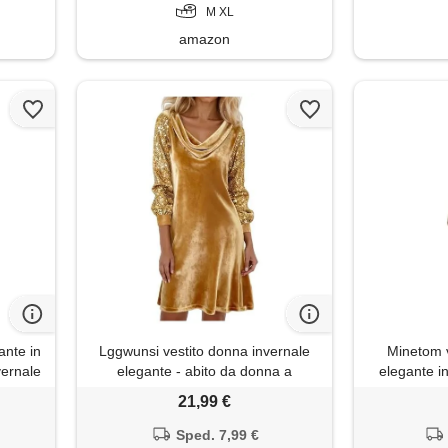
M XL
amazon
ante in
Lggwunsi vestito donna invernale
Minetom v
vernale
elegante - abito da donna a
elegante i
rimonia
maniche lunghe, con paillette,
bodycon 
21,99 €
tunno e
patchwork in velluto, elegante, tinta
cocktail
unita, con risvolto, per feste di
Sped. 7,99 €