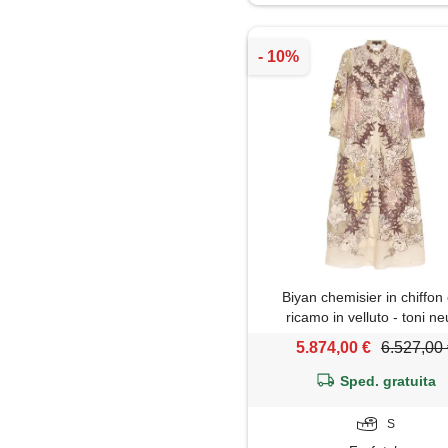
Maglia
Maglietta
Maglione
Minigonna
Pantaloni
Piumino
Biyan chemisier in chiffon
Salopette
ricamo in velluto - toni ne
5.874,00 €
6.527,00
Shorts
Sped. gratuita
Top
S
Tunica