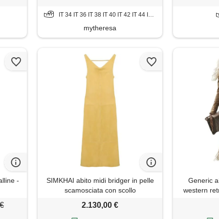
IT 34 IT 36 IT 38 IT 40 IT 42 IT 44 IT 46 IT 48
mytheresa
lline -
SIMKHAI abito midi bridger in pelle
Generic ab
scamosciata con scollo
western ret
drappeggiato - giallo
scamosciata
 €
2.130,00 €
a maniche 