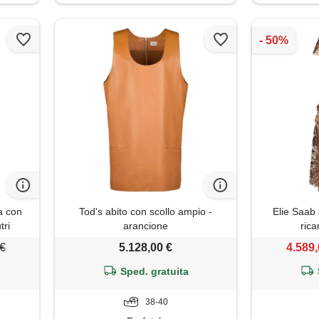
a con
Tod's abito con scollo ampio -
Elie Saab 
tri
arancione
rica
 €
5.128,00 €
4.589,
Sped. gratuita
38-40