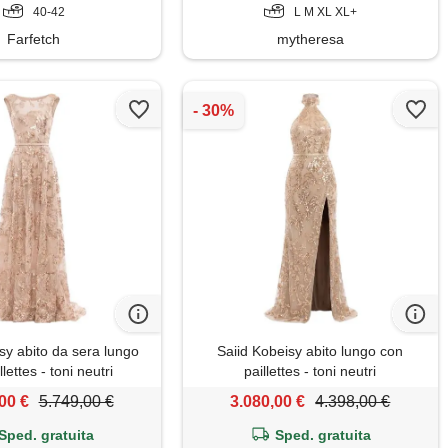
40-42
L M XL XL+
Farfetch
mytheresa
sy abito da sera lungo
Saiid Kobeisy abito lungo con
lettes - toni neutri
paillettes - toni neutri
00 €
5.749,00 €
3.080,00 €
4.398,00 €
Sped. gratuita
Sped. gratuita