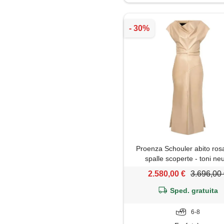
Pantaloni
Parka
Piumino
Shorts
Top
Tute jumpsuit
Proenza Schouler abito ros
spalle scoperte - toni neu
2.580,00 €
3.696,00
Sped. gratuita
6-8