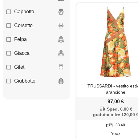
Cappotto
Corsetto
Felpa
Giacca
Gilet
Giubbotto
TRUSSARDI - vestito esti
arancione
Gonna
97,00 €
Impermeabile
Sped. 6,00 €
gratuita oltre 120,00 
Jeans
38 40
Yoox
Minigonna