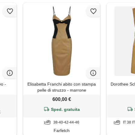
vo -
Elisabetta Franchi abito con stampa
Dorothee Sch
pelle di struzzo - marrone
600,00 €
Sped. gratuita
€
38-40-42-44-46
IT 38 I
Farfetch