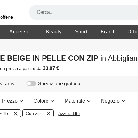
offerte
Accessori
Beauty
Sport
Brand
Offi
RE BEIGE IN PELLE CON ZIP
in Abbigli
33,97 €
on prezzi a partire da
i arrivi
Spedizione gratuita
Prezzo
Colore
Materiale
Negozio
Pelle
Con zip
Azzera filtri