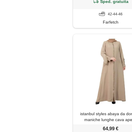
Sped. gratuita
42-44-46
Farfetch
istanbul styles abaya da do
maniche lunghe cava ape
lunghezza del pavimento ce
64,99 €
lunghezza del pavimento 