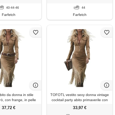
40-44-46
44
Farfetch
Farfetch
ito da donna in stile
TOFOTL vestito sexy donna vintage
rò, con frange, in pelle
cocktail party abito primaverile con
, aderente, con nappa,
frange maniche lunghe zip casual in
37,72 €
33,97 €
lunghe, con colletto e
pelle scamosciata estivo midi