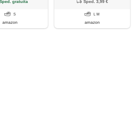
stile cowgirl vintage,
marrone l
Sped. gratuita
Sped. 3,99 €
rone scuro, s
S
L M
amazon
amazon