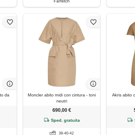
Farfetch
to da
Moncler abito midi con cintura - toni
Akris abito 
neutri
690,00 €
Sped. gratuita
38-40-42