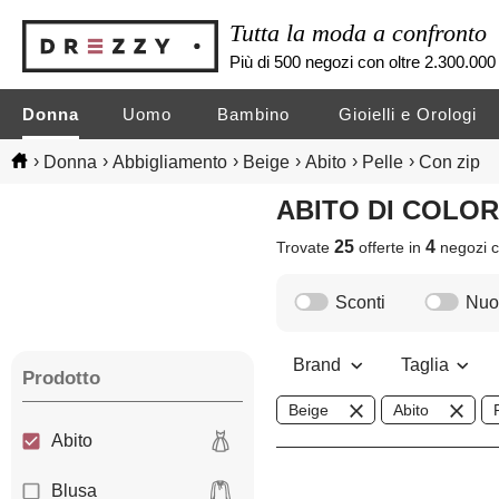
Tutta la moda a confronto
Più di 500 negozi con oltre 2.300.000 
Donna
Uomo
Bambino
Gioielli e Orologi
›
›
›
›
›
›
Donna
Abbigliamento
Beige
Abito
Pelle
Con zip
ABITO DI COLO
25
4
Trovate
offerte in
negozi
c
Sconti
Nuov
Brand
Taglia
Prodotto
Beige
Abito
Abito
Blusa