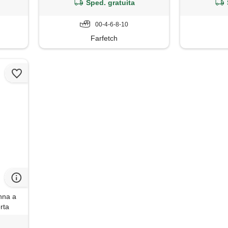
cerniera, 
Sped. gratuita
mar
00-4-6-8-10
Farfetch
nna a
rta
rniera
moda