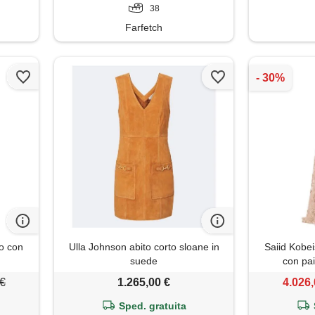
38
Farfetch
go con
Ulla Johnson abito corto sloane in
Saiid Kobei
suede
con pail
 €
1.265,00 €
4.026,
Sped. gratuita