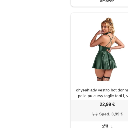
amazon
ohyeahlady vestito hot donn
pelle pu curvy taglie forti l,
22,99 €
Sped. 3,99 €
L