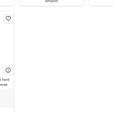
amazon
a hard
 verde