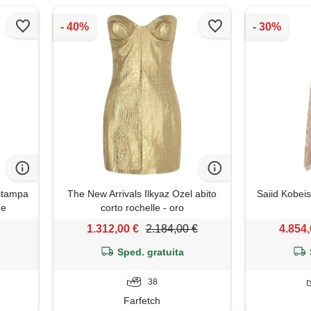
 stampa
The New Arrivals Ilkyaz Ozel abito
Saiid Kobeis
ne
corto rochelle - oro
1.312,00 €
2.184,00 €
4.854,
Sped. gratuita
38
Farfetch