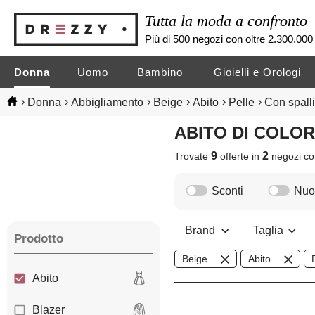
Tutta la moda a confronto
Più di 500 negozi con oltre 2.300.000 
Donna
Uomo
Bambino
Gioielli e Orologi
›
›
›
›
›
›
Donna
Abbigliamento
Beige
Abito
Pelle
Con spall
ABITO DI COLO
9
2
Trovate
offerte in
negozi
co
Sconti
Nuov
Brand
Taglia
Prodotto
Beige
Abito
Abito
Blazer