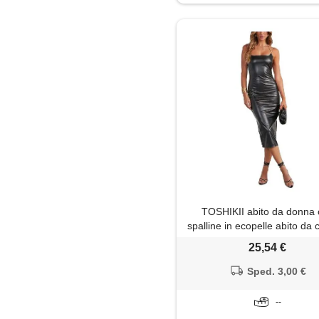
TOSHIKII abito da donna
spalline in ecopelle abito da 
club party abito aderente a 
25,54 €
abito lungo diviso con arriccia
pelle pu
Sped. 3,00 €
--