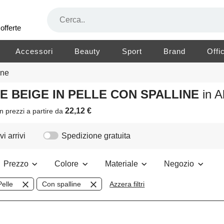
offerte
Accessori
Beauty
Sport
Brand
Offi
ine
RE BEIGE IN PELLE CON SPALLINE
in 
22,12 €
n prezzi a partire da
i arrivi
Spedizione gratuita
Prezzo
Colore
Materiale
Negozio
Pelle
Con spalline
Azzera filtri