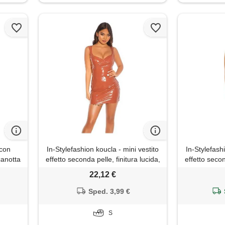
 con
In-Stylefashion koucla - mini vestito
In-Stylefash
canotta
effetto seconda pelle, finitura lucida,
effetto secon
tubino
bronzo, s
co
22,12 €
ture in
Sped. 3,99 €
S