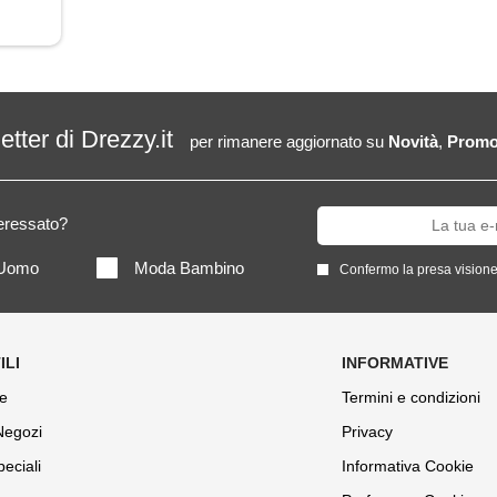
letter di Drezzy.it
per rimanere aggiornato su
Novità
,
Promo
teressato?
Uomo
Moda Bambino
Confermo la presa visione
e
Termini e condizioni
 Negozi
Privacy
peciali
Informativa Cookie