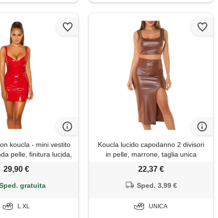
ion koucla - mini vestito
Koucla lucido capodanno 2 divisori
da pelle, finitura lucida,
in pelle, marrone, taglia unica
lore: rosso, l
29,90 €
22,37 €
Sped. gratuita
Sped. 3,99 €
L XL
UNICA