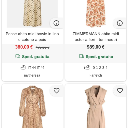
Posse abito midi bowie in lino
ZIMMERMANN abito midi
e cotone a pois
aster a fiori - toni neutri
380,00 €
989,00 €
475,00 €
Sped. gratuita
Sped. gratuita
IT 44 IT 46
0-1-2-3-4
mytheresa
Farfetch