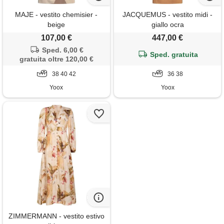
MAJE - vestito chemisier -
JACQUEMUS - vestito midi -
beige
giallo ocra
107,00 €
447,00 €
Sped. 6,00 €
Sped. gratuita
gratuita oltre 120,00 €
38 40 42
36 38
Yoox
Yoox
ZIMMERMANN - vestito estivo