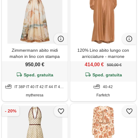
Zimmermann abito midi
120% Lino abito lungo con
mahon in lino con stampa
arricciature - marrone
950,00 €
414,00 €
500,00 €
Sped. gratuita
Sped. gratuita
IT 38P IT 40 IT 42 IT 44 IT 46 IT 48
40-42
mytheresa
Farfetch