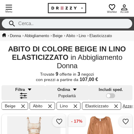
Menu
Wishlist
Accedi
›
›
›
›
›
›
Donna
Abbigliamento
Beige
Abito
Lino
Elasticizzato
ABITO DI COLORE BEIGE IN LINO
ELASTICIZZATO
in Abbigliamento
Donna
9
3
Trovate
offerte in
negozi
107,00 €
con prezzi a partire da
Filtra
Ordina
Includi sped.
Popolarità
Beige
Abito
Lino
Elasticizzato
Azzera 