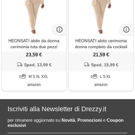
HEONSATI abito da donna
HEONSATI abito cerimonia
cerimonia tuta due pezzi
donna completo da cocktail
eleganti manica lunga
aperto davanti colletto
23,59 €
21,59 €
complete da cocktail aperto
eleganti tuta ufficio manica
davanti colletto slim fit set
Sped. 13,99 €
lunga con bottoni set due
Sped. 15,99 €
ufficio giacche e pantaloni
pezzi blazer e pantaloni
tailleur da cerimonia curvy per
M S XL XXL
complete da cerimonia taglie
L S XL
matrimoni e feste
forti per sera party
amazon
amazon
Iscriviti alla Newsletter di Drezzy.it
per rimanere aggiornato su
Novità
,
Promozioni
e
Coupon
esclusivi