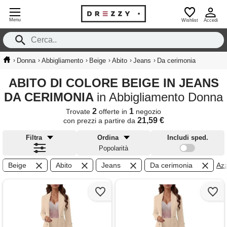
Menu
Wishlist
Accedi
›
›
›
›
›
›
Donna
Abbigliamento
Beige
Abito
Jeans
Da cerimonia
ABITO DI COLORE BEIGE IN JEANS
DA CERIMONIA
in Abbigliamento Donna
2
1
Trovate
offerte in
negozio
21,59 €
con prezzi a partire da
Filtra
Ordina
Includi sped.
Popolarità
Beige
Abito
Jeans
Da cerimonia
Azz