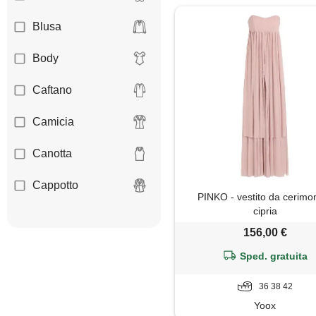
Blusa
Body
Caftano
Camicia
Canotta
Cappotto
PINKO - vestito da cerimon
cipria
Cardigan
156,00 €
Coprispalle
Sped. gratuita
Corsetto
36 38 42
Yoox
Dolcevita