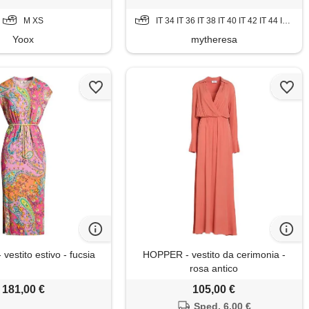
M XS
IT 34 IT 36 IT 38 IT 40 IT 42 IT 44 IT 46 IT 50
Yoox
mytheresa
estito estivo - fucsia
HOPPER - vestito da cerimonia -
rosa antico
181,00 €
105,00 €
Sped. 6,00 €