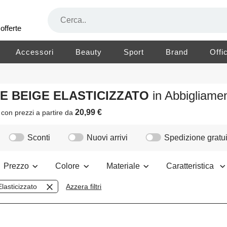
offerte
Accessori
Beauty
Sport
Brand
Offi
RE BEIGE ELASTICIZZATO
in Abbigliam
20,99 €
i
con prezzi a partire da
Sconti
Nuovi arrivi
Spedizione gratui
Prezzo
Colore
Materiale
Caratteristica
Elasticizzato
Azzera filtri