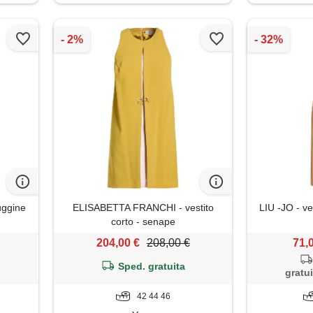
uggine
ELISABETTA FRANCHI - vestito
LIU -JO - ves
corto - senape
204,00 €
208,00 €
71,
Sped. gratuita
gratui
42 44 46