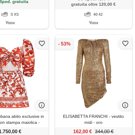
Sped. gratuita
gratuita oltre 120,00 €
S XS
40 42
Yoox
Yoox
bana abito exclusive in
ELISABETTA FRANCHI - vestito
con stampa maiolica -
midi - oro
bianco
1.750,00 €
162,00 €
344,00 €