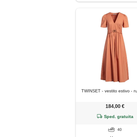
Felpa
Giacca
Gilet
Giubbotto
Gonna
Impermeabile
TWINSET - vestito estivo - r
Jeans
184,00 €
Leggings
Sped. gratuita
Maglia
40
Maglietta