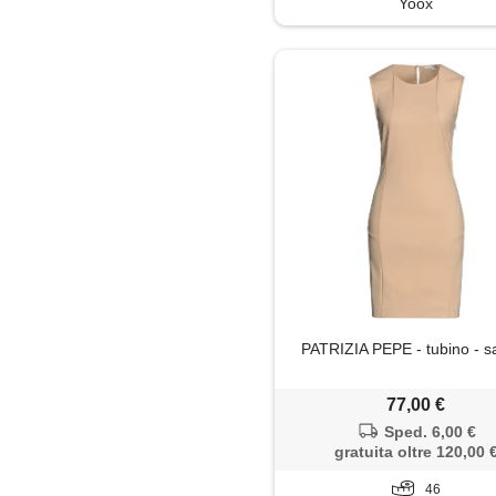
Yoox
Maglione
Mantella
Minigonna
Pantaloni
Pantaloni capri
Parka
Piumino
PATRIZIA PEPE - tubino - s
Polo
77,00 €
Sped. 6,00 €
Salopette
gratuita oltre 120,00 
46
Shorts