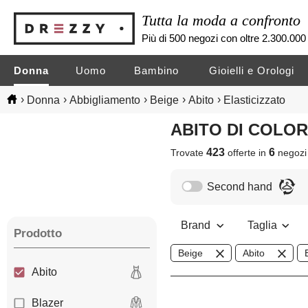
Tutta la moda a confronto
Più di 500 negozi con oltre 2.300.000 
Donna
Uomo
Bambino
Gioielli e Orologi
›
›
›
›
›
Donna
Abbigliamento
Beige
Abito
Elasticizzato
ABITO DI COLO
423
6
Trovate
offerte in
negoz
Second hand
Brand
Taglia
Prodotto
Beige
Abito
Abito
Blazer