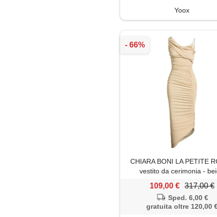
Yoox
Soprabito
Tailleur
Top
Trench
Tunica
Tute jumpsuit
CHIARA BONI LA PETITE R
vestito da cerimonia - be
109,00 €
317,00 €
Sped. 6,00 €
gratuita oltre 120,00 