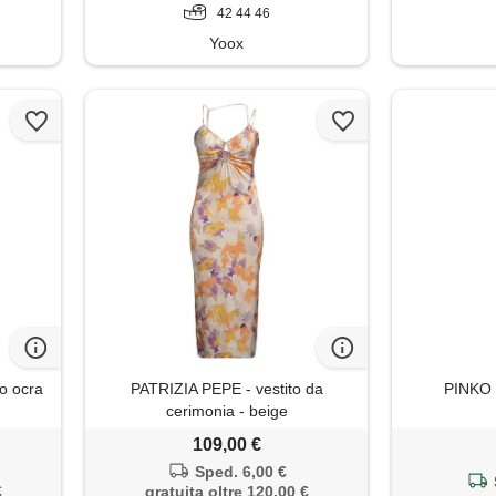
42 44 46
Yoox
lo ocra
PATRIZIA PEPE - vestito da
PINKO -
cerimonia - beige
109,00 €
Sped. 6,00 €
€
gratuita oltre 120,00 €