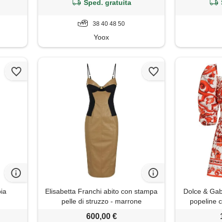
Sped. gratuita
38 40 48 50
Yoox
ia
Elisabetta Franchi abito con stampa
Dolce & Gab
pelle di struzzo - marrone
popeline 
600,00 €