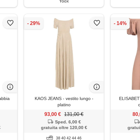
Yoox
abbia
KAOS JEANS - vestito lungo -
ELISABETT
platino
c
93,00 €
131,00 €
80,
Sped. 6,00 €
€
gratuita oltre 120,00 €
gratui
38 40 42 44 46