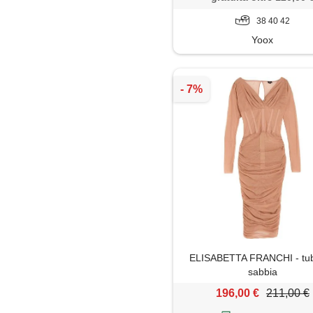
38 40 42
Yoox
ELISABETTA FRANCHI - tub
sabbia
196,00 €
211,00 €