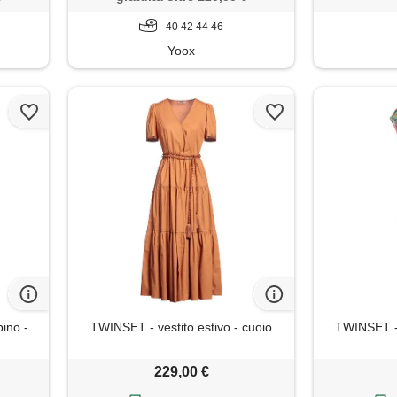
40 42 44 46
Yoox
ino -
TWINSET - vestito estivo - cuoio
TWINSET - v
229,00 €