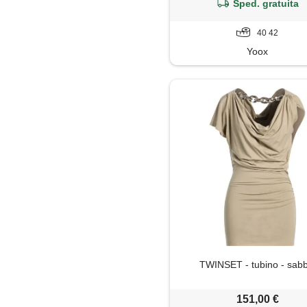
Sped. gratuita
40 42
Yoox
TWINSET - tubino - sabb
151,00 €