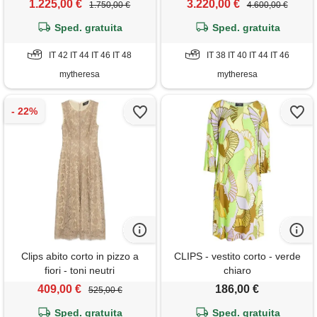
1.225,00 €
3.220,00 €
1.750,00 €
4.600,00 €
Sped. gratuita
Sped. gratuita
IT 42 IT 44 IT 46 IT 48
IT 38 IT 40 IT 44 IT 46
mytheresa
mytheresa
Clips abito corto in pizzo a
CLIPS - vestito corto - verde
fiori - toni neutri
chiaro
409,00 €
186,00 €
525,00 €
Sped. gratuita
Sped. gratuita