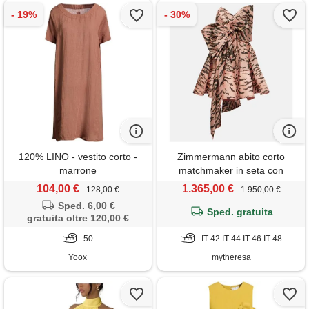
120% LINO - vestito corto -
Zimmermann abito corto
marrone
matchmaker in seta con
fiocco
104,00 €
1.365,00 €
128,00 €
1.950,00 €
Sped. 6,00 €
Sped. gratuita
gratuita oltre 120,00 €
50
IT 42 IT 44 IT 46 IT 48
Yoox
mytheresa