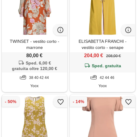
TWINSET - vestito corto -
ELISABETTA FRANCHI -
marrone
vestito corto - senape
80,00 €
204,00 €
208,00 €
Sped. 6,00 €
Sped. gratuita
gratuita oltre 120,00 €
38 40 42 44
42 44 46
Yoox
Yoox