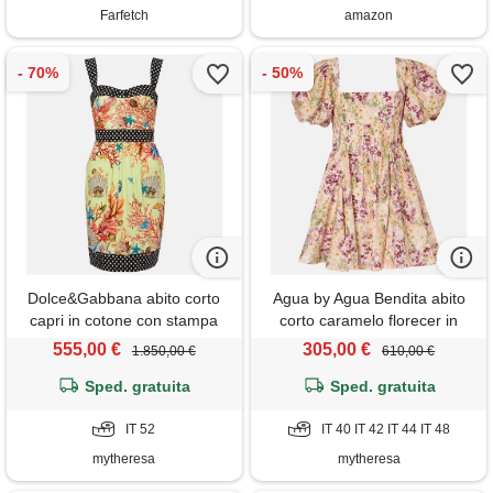
Farfetch
amazon
Dolce&Gabbana abito corto
Agua by Agua Bendita abito
capri in cotone con stampa
corto caramelo florecer in
cotone
555,00 €
305,00 €
1.850,00 €
610,00 €
Sped. gratuita
Sped. gratuita
IT 52
IT 40 IT 42 IT 44 IT 48
mytheresa
mytheresa