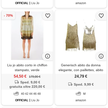
OFFICIAL
Liu Jo
amazon
Liu jo abito corto in chiffon
Generisch abito da donna
stampato, verde
elegante, con paillettes, abito
corto con frange a v, scollo a
54,50 €
24,79 €
179,00 €
v, nappa, per carnevale,
Sped. 9,00 €
costume sexy latino, senza
Sped. 9,99 €
gratuita oltre 220,00 €
maniche, mini abito da ballo,
40 42 44 46 48
gold, m
M
OFFICIAL
Liu Jo
amazon