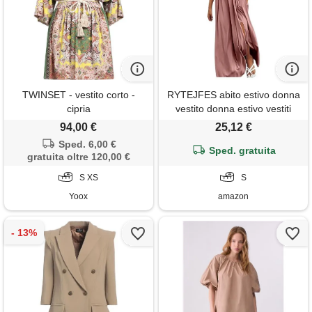
TWINSET - vestito corto -
RYTEJFES abito estivo donna
cipria
vestito donna estivo vestiti
estivi curvy cotone leggero
94,00 €
25,12 €
mare vestitini sportivo lungo
Sped. 6,00 €
elegante lunghi fresco
Sped. gratuita
gratuita oltre 120,00 €
abbigliamento cerimonia 5xl
S XS
corto abiti lino chemisier
S
estate svasati
Yoox
amazon