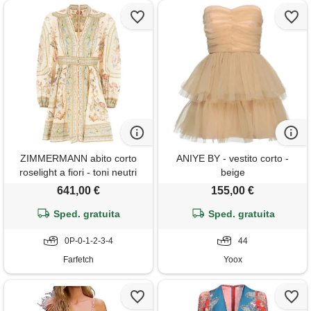
ZIMMERMANN abito corto
ANIYE BY - vestito corto -
roselight a fiori - toni neutri
beige
641,00 €
155,00 €
Sped. gratuita
Sped. gratuita
0P-0-1-2-3-4
44
Farfetch
Yoox