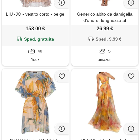
LIU -JO - vestito corto - beige
Generico abito da damigella
d'onore, lunghezza al
ginocchio, linea a, abito da
153,00 €
26,99 €
cerimonia nuziale, anteriore
Sped. gratuita
corto e posteriore, lungo,
Sped. 9,99 €
senza maniche, in chiffon, da
40
donna, elegante, da cocktail,
S
da ballo#5i7
Yoox
amazon