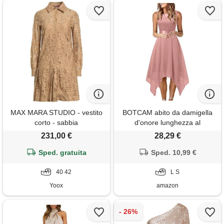
MAX MARA STUDIO - vestito
BOTCAM abito da damigella
corto - sabbia
d'onore lunghezza al
ginocchio, linea a, elegante,
231,00 €
28,29 €
per matrimonio, abito festivo,
Sped. gratuita
corto davanti lungo dietro,
Sped. 10,99 €
senza maniche, in chiffon, da
40 42
donna, elegante, abito da
L S
cocktail
Yoox
amazon