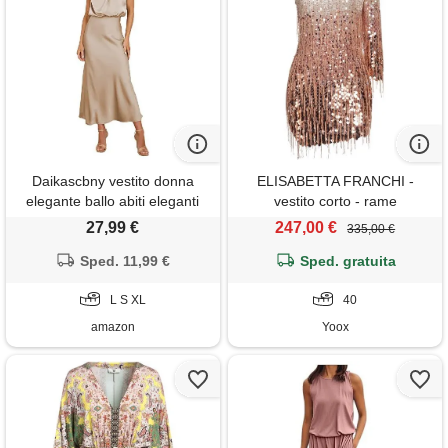
Daikascbny vestito donna
ELISABETTA FRANCHI -
elegante ballo abiti eleganti
vestito corto - rame
vintage confortevole lunghi da
27,99 €
247,00 €
335,00 €
sera damigella d'onore
cocktail party cerimonia abito
Sped. 11,99 €
Sped. gratuita
da donna formale classico
vestito donna estivo
L S XL
40
amazon
Yoox