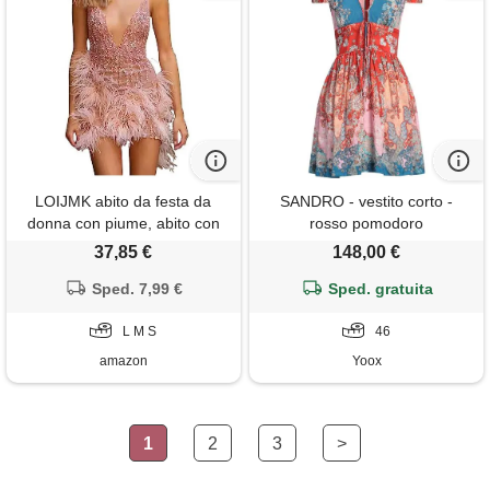
LOIJMK abito da festa da
SANDRO - vestito corto -
donna con piume, abito con
rosso pomodoro
spalline, sexy, ballgown da
37,85 €
148,00 €
donna corto, con profondo
scollo a v, abito da cocktail da
Sped. 7,99 €
Sped. gratuita
donna elegante, outfit da
festa funky da donna con
L M S
46
amazon
Yoox
1
2
3
>