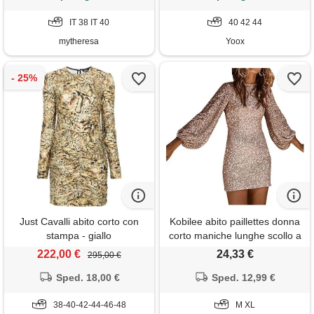
IT 38 IT 40
40 42 44
mytheresa
Yoox
Just Cavalli abito corto con
Kobilee abito paillettes donna
stampa - giallo
corto maniche lunghe scollo a
v abito da cerimonia sexy
222,00 €
24,33 €
295,00 €
elegante cocktail vestito
Sped. 18,00 €
capodanno curvy da sposa
Sped. 12,99 €
vestiti taglie forti invernale
38-40-42-44-46-48
vestito da sera abiti vintage
M XL