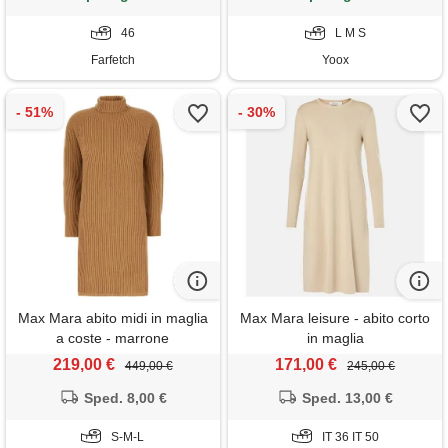
46
L M S
Farfetch
Yoox
Max Mara abito midi in maglia
Max Mara leisure - abito corto
a coste - marrone
in maglia
219,00 €
171,00 €
449,00 €
245,00 €
Sped. 8,00 €
Sped. 13,00 €
S-M-L
IT 36 IT 50