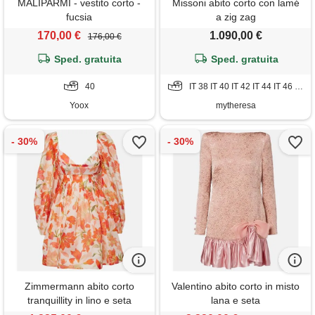
MALÌPARMI - vestito corto -
Missoni abito corto con lamé
fucsia
a zig zag
170,00 €
1.090,00 €
176,00 €
Sped. gratuita
Sped. gratuita
40
IT 38 IT 40 IT 42 IT 44 IT 46 IT 48
Yoox
mytheresa
Zimmermann abito corto
Valentino abito corto in misto
tranquillity in lino e seta
lana e seta