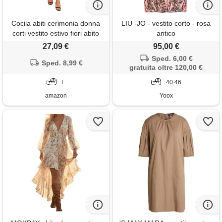
Cocila abiti cerimonia donna
LIU -JO - vestito corto - rosa
corti vestito estivo fiori abito
antico
velluto verde donna vestiti per
27,09 €
95,00 €
ragazza eleganti vestiti
Sped. 6,00 €
elegante donna estivi vestito
Sped. 8,99 €
gratuita oltre 120,00 €
corto cerimonia donna (beige,
l)
L
40 46
amazon
Yoox