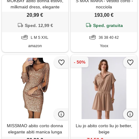
MOKBAY abito donna estivo,
'S MAX MARA - vestito corto -
milkmaid dress, elegante
nocciola
dress corti modelli summer
20,99 €
193,00 €
abito camicia, abbigliamento
scollo a v maniche lunghe
Sped. 12,99 €
Sped. gratuita
casa corto lunghi taglie forti
vestiti estivi donna lunghi, xxl
L M S XXL
36 38 40 42
amazon
Yoox
MISSMAO abito corto donna
Liu jo abito corto liu jo better,
elegante abiti manica lunga
beige
vestito con paillettes abiti da