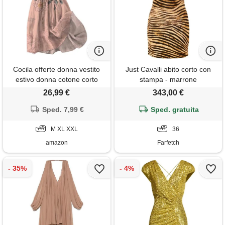
Cocila offerte donna vestito
Just Cavalli abito corto con
estivo donna cotone corto
stampa - marrone
vestito estivo per mare donna
26,99 €
343,00 €
abiti da mamma della sposa
abiti lunghi donna curvy estivi
Sped. 7,99 €
Sped. gratuita
vestiti cotone e lino vestiti
eleganti donna estivo my
M XL XXL
36
orders
amazon
Farfetch