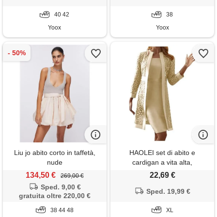
40 42
38
Yoox
Yoox
Liu jo abito corto in taffetà,
HAOLEI set di abito e
nude
cardigan a vita alta,
traspirante da donna vestito a
134,50 €
22,69 €
269,00 €
tubino con cardigan, elegante
Sped. 9,00 €
per banchetto e cerimonia,
Sped. 19,99 €
gratuita oltre 220,00 €
estivo corto per primavera ed
38 44 48
estate, confortevole
XL