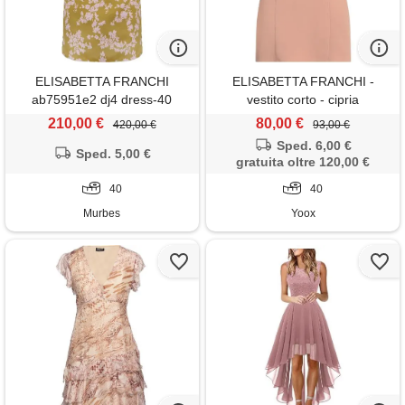
ELISABETTA FRANCHI
ELISABETTA FRANCHI -
ab75951e2 dj4 dress-40
vestito corto - cipria
210,00 €
80,00 €
420,00 €
93,00 €
Sped. 6,00 €
Sped. 5,00 €
gratuita oltre 120,00 €
40
40
Murbes
Yoox