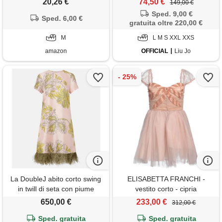
20,26 €
74,50 €
149,00 €
sera cocktail per festa da
Sped. 9,00 €
sposa cerimonia ballo festa
Sped. 6,00 €
gratuita oltre 220,00 €
carnevale, oro rosa, m
M
L M S XXL XXS
amazon
OFFICIAL
Liu Jo
La DoubleJ abito corto swing
ELISABETTA FRANCHI -
in twill di seta con piume
vestito corto - cipria
650,00 €
233,00 €
312,00 €
Sped. gratuita
Sped. gratuita