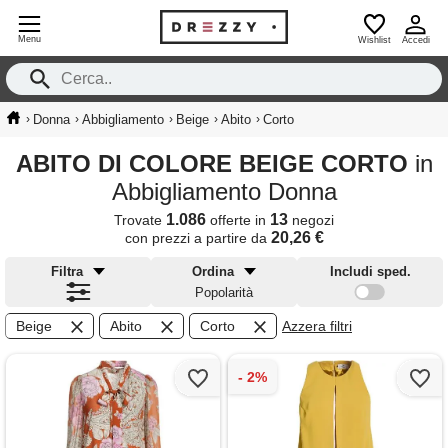
Menu
Wishlist
Accedi
›
›
›
›
›
Donna
Abbigliamento
Beige
Abito
Corto
ABITO DI COLORE BEIGE CORTO
in
Abbigliamento Donna
1.086
13
Trovate
offerte in
negozi
20,26 €
con prezzi a partire da
Filtra
Ordina
Includi sped.
Popolarità
Beige
Abito
Corto
Azzera filtri