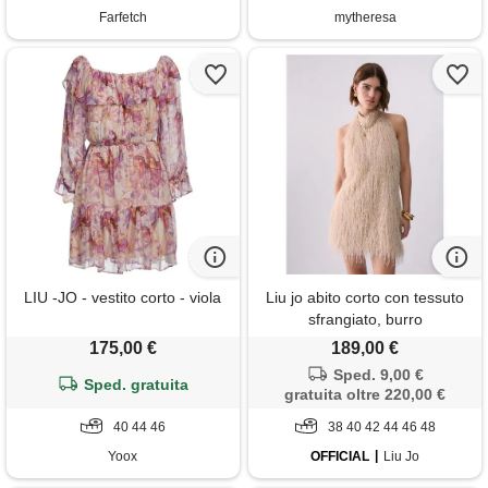
Farfetch
mytheresa
LIU -JO - vestito corto - viola
Liu jo abito corto con tessuto
sfrangiato, burro
175,00 €
189,00 €
Sped. 9,00 €
Sped. gratuita
gratuita oltre 220,00 €
40 44 46
38 40 42 44 46 48
Yoox
OFFICIAL
Liu Jo