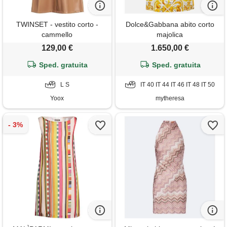
TWINSET - vestito corto -
Dolce&Gabbana abito corto
cammello
majolica
129,00 €
1.650,00 €
Sped. gratuita
Sped. gratuita
L S
IT 40 IT 44 IT 46 IT 48 IT 50
Yoox
mytheresa