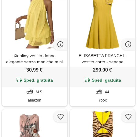
Xiaoliny vestito donna
ELISABETTA FRANCHI -
elegante senza maniche mini
vestito corto - senape
abito con scollo halter e volant
30,99 €
290,00 €
estivo vestiti ampio in chiffon
sexy abiti schiena scoperta
Sped. gratuita
Sped. gratuita
con laccio vestito corto per
festa discoteca cocktail
M S
44
amazon
Yoox