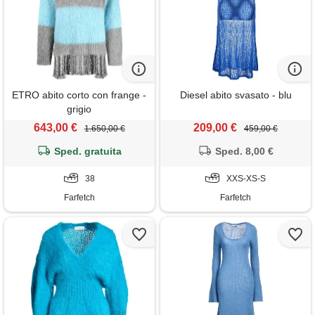
ETRO abito corto con frange -
Diesel abito svasato - blu
grigio
643,00 €
209,00 €
1.650,00 €
459,00 €
Sped. gratuita
Sped. 8,00 €
38
XXS-XS-S
Farfetch
Farfetch