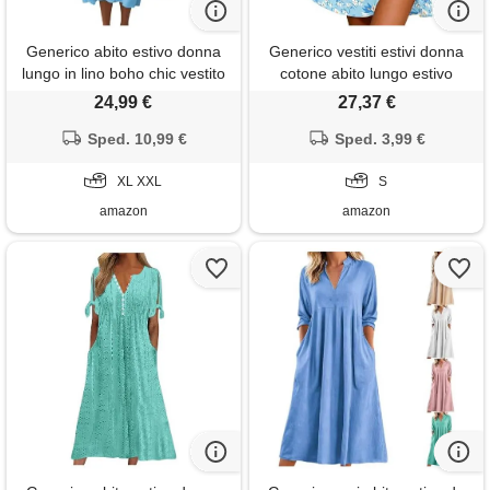
Generico abito estivo donna
Generico vestiti estivi donna
lungo in lino boho chic vestito
cotone abito lungo estivo
senza maniche girocollo con
vestito fiori casual elegante
24,99 €
27,37 €
tasche floreale casual per
cerimonia abiti tubino curvy
mare spiaggia vacanza
Sped. 10,99 €
corto vestitini eleganti
Sped. 3,99 €
comodo taglie forti curvy
summer dress lino primaverile
moda 2026 elegante
XL XXL
corti a cardigan blu s
S
amazon
amazon