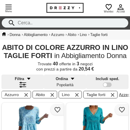
Menu
Wishlist
Accedi
›
›
›
›
›
›
Donna
Abbigliamento
Azzurro
Abito
Lino
Taglie forti
ABITO DI COLORE AZZURRO IN LINO
TAGLIE FORTI
in Abbigliamento Donna
40
3
Trovate
offerte in
negozi
20,54 €
con prezzi a partire da
Filtra
Ordina
Includi sped.
Popolarità
Azzurro
Abito
Lino
Taglie forti
Azzera 