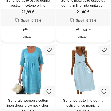
Generico abito estivo donna
Generic maxi abito estivo da
vestito in cotone e lino
donna in lino tinta unita con
maniche corte elegante abiti
maniche a tre quarti e pieghe
21,99 €
21,00 €
mare casual morbido tinta
in misto cotone, abiti di media
unita abito con bottoni boho
Sped. 5,99 €
lunghezza per donne abiti da
Sped. 6,99 €
chic allentato leggeri vestiti
donna abiti uk party skater
taglie forti vacanze mare
L
cocktail uscire notte signore
3XL M
amazon
amazon
Generale women's cotton
Generico abito lino donna
linen dress crew neck short
estivo lungo maniche
sleeve flowy summer midi
lunghezza al ginocchio casual