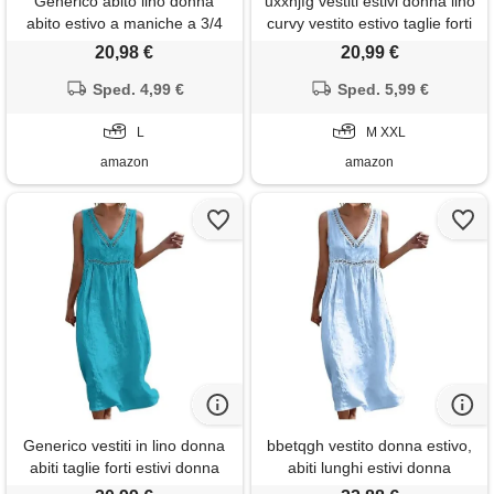
Generico abito lino donna
uxxnjfg vestiti estivi donna lino
abito estivo a maniche a 3/4
curvy vestito estivo taglie forti
boho chic abiti vacanza
sexy vestiti estivi con scollo a
20,98 €
20,99 €
comodo taglie forti vestito
girocollo eleganti dresses
lungo in cotone scollo a v
Sped. 4,99 €
elegante summer dresses for
Sped. 5,99 €
largo vestiti da spiaggia tinta
women senza maniche
unita morbido e traspiranti s-
L
azzurro xxl
M XXL
3xl
amazon
amazon
Generico vestiti in lino donna
bbetqgh vestito donna estivo,
abiti taglie forti estivi donna
abiti lunghi estivi donna
scollo a v senza maniche
vestito in lino di cotone scollo