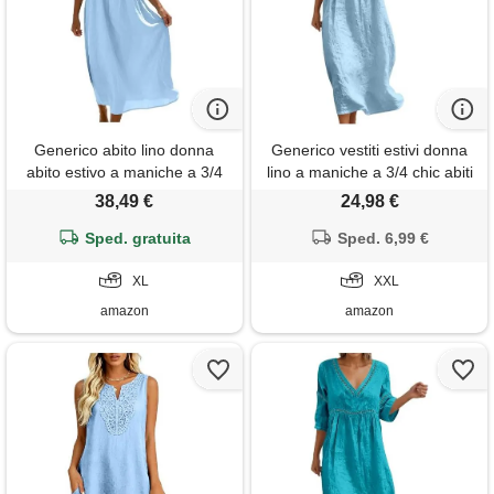
Generico abito lino donna
Generico vestiti estivi donna
abito estivo a maniche a 3/4
lino a maniche a 3/4 chic abiti
vacanza comodo taglie forti
vacanza comodo taglie forti
38,49 €
24,98 €
vestito lungo in cotone scollo
vestito lungo scollo a v largo
a v largo vestiti da spiaggia
Sped. gratuita
abito da spiaggia tinta unita
Sped. 6,99 €
vestito boho chic ideale per
morbido e traspiranti per
vacanze, lavoro e uso
XL
mare spiaggia vacanza s-3xl
XXL
quotidiano
amazon
amazon