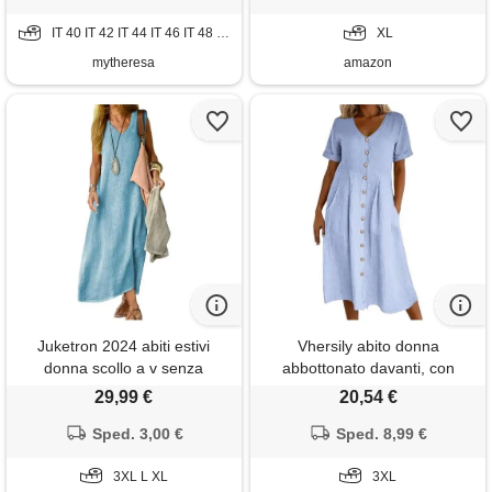
morbido e traspiranti per
IT 40 IT 42 IT 44 IT 46 IT 48 IT 50
mare spiaggia vacanza s-3xl
XL
mytheresa
amazon
Juketron 2024 abiti estivi
Vhersily abito donna
donna scollo a v senza
abbottonato davanti, con
maniche canotta abito lungo
scollo a v e bottoni a maniche
29,99 €
20,54 €
tinta unita abiti da spiaggia in
corte tinta unita in cotone e
lino di cotone abito estivo
Sped. 3,00 €
lino maxi abiti per le vacanze,
Sped. 8,99 €
allentato casual
da festa, da casa taglie forti,
3XL L XL
traspiranti e flessibili
3XL