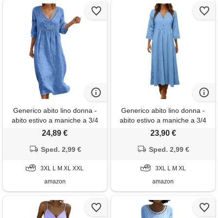
Generico abito lino donna -
Generico abito lino donna -
abito estivo a maniche a 3/4
abito estivo a maniche a 3/4
boho chic abiti vacanza
boho chic abiti vacanza
24,89 €
23,90 €
comodo taglie forti vestito
comodo taglie forti vestito
lungo in cotone scollo a v
Sped. 2,99 €
lungo in cotone scollo a v
Sped. 2,99 €
largo vestiti da spiaggia tinta
largo vestiti da spiaggia tinta
unita morbido e traspiranti
3XL L M XL XXL
unita morbido e traspiranti
3XL L M XL
amazon
amazon