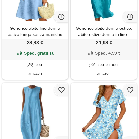
Generico abito lino donna
Generico abito donna estivo,
estivo lungo senza maniche
abito estivo donna in lino -
girocollo abiti taglie forti estivi
veste midi con scollo a v e
28,88 €
21,98 €
donna casual vestiti lunghi
maniche a 3/4, dettaglio in
donne mare prendisole
Sped. gratuita
pizzo traforato sulle maniche,
Sped. 4,99 €
cotone vestito da spiaggia
vestibilità a palloncino
leggero elegante summer
XXL
morbida e traspirante, cielo
3XL XL XXL
(sky blue, xxl)
blu 3xl
amazon
amazon