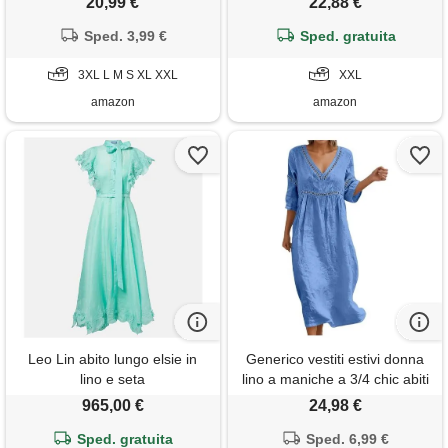
20,99 €
22,88 €
lungo abito comodo casual
girocollo senza maniche taglie
vestiti lunghi donne mare
Sped. 3,99 €
forti abito bohémien traforato
Sped. gratuita
vestito cotone leggero
vestitini leggero traspirante
elegante curvy prendisole da
3XL L M S XL XXL
per mare spiaggia vacanza
XXL
spiaggia dress
amazon
amazon
Leo Lin abito lungo elsie in
Generico vestiti estivi donna
lino e seta
lino a maniche a 3/4 chic abiti
vacanza comodo taglie forti
965,00 €
24,98 €
vestito lungo scollo a v largo
Sped. gratuita
abito da spiaggia tinta unita
Sped. 6,99 €