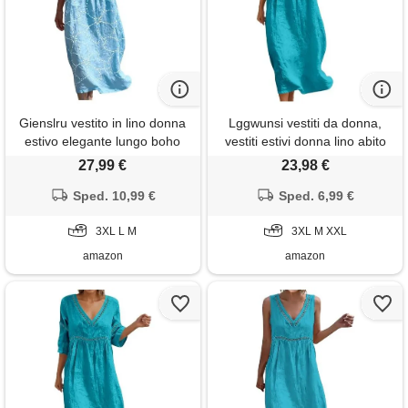
Gienslru vestito in lino donna
Lggwunsi vestiti da donna,
estivo elegante lungo boho
vestiti estivi donna lino abito
chic in lino effetto 3/4 manich
estivo a maniche a 3/4 boho
27,99 €
23,98 €
abito maxi floreale vintage
chic scollo a v abiti vacanza
con tasche e comodo per
Sped. 10,99 €
comodo taglie forti vestito
Sped. 6,99 €
mare vacanza primavera
lungo in cotone largo vestiti
estate taglie forti curvy
3XL L M
da spiaggia, cielo blu, 3xl
3XL M XXL
amazon
amazon