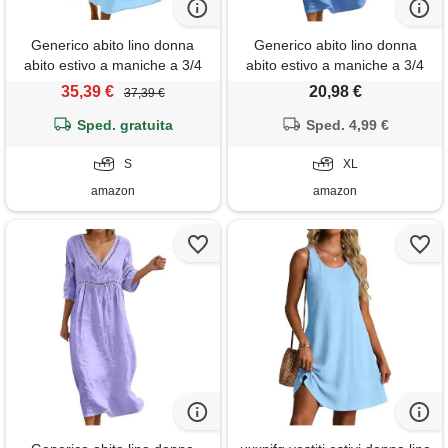
Generico abito lino donna
Generico abito lino donna
abito estivo a maniche a 3/4
abito estivo a maniche a 3/4
vacanza comodo taglie forti
boho chic abiti vacanza
35,39 €
20,98 €
37,39 €
vestito lungo in cotone scollo
comodo taglie forti vestito
a v largo vestiti da spiaggia
Sped. gratuita
lungo in cotone scollo a v
Sped. 4,99 €
vestito boho chic ideale per
largo vestiti da spiaggia tinta
vacanze, lavoro e uso
S
unita morbido e traspiranti s-
XL
quotidiano
3xl
amazon
amazon