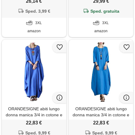
26,14 €
29,99 €
dress with pockets plus size
da spiaggia leggero vestito
casual beach(blue, 3xl)
Sped. 3,99 €
donna estivo senza maniche
Sped. gratuita
scollo a v lino leggero,
3XL
traspirante, per vacanze
3XL
spiaggia casa tinta unita
amazon
amazon
ORANDESIGNE abiti lungo
ORANDESIGNE abiti lungo
donna manica 3/4 in cotone e
donna manica 3/4 in cotone e
lino maxi vestiti girocollo tinta
lino maxi vestiti girocollo tinta
22,83 €
22,83 €
unita casual abito caftano
unita casual abito caftano
boho allentato abito spiaggia
Sped. 9,99 €
boho allentato abito spiaggia
Sped. 9,99 €