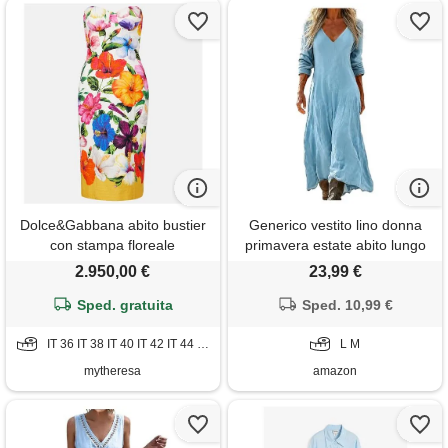
Dolce&Gabbana abito bustier
Generico vestito lino donna
con stampa floreale
primavera estate abito lungo
boho chic scollo a v manica
2.950,00 €
23,99 €
3/4 maxi vintage geometrico
Sped. gratuita
con tasche casual mare
Sped. 10,99 €
spiaggia vacanza taglie forti
IT 36 IT 38 IT 40 IT 42 IT 44 IT 46 IT 48 IT 50 IT 52 IT 54
comodo elegante 2026
L M
mytheresa
amazon