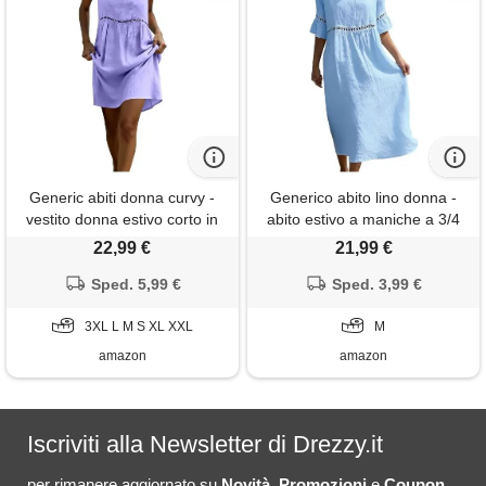
Generic abiti donna curvy -
Generico abito lino donna -
vestito donna estivo corto in
abito estivo a maniche a 3/4
cotone lino, scollo a v con
boho chic abiti vacanza
22,99 €
21,99 €
spalline sottili, tinta unita,
comodo taglie forti vestito
abito casual prendisole
Sped. 5,99 €
lungo in cotone scollo
Sped. 3,99 €
leggero per mare vacanza
girocollo largo vestiti da
3XL L M S XL XXL
spiaggia
spiaggia tinta unita morbido e
M
traspiranti
amazon
amazon
Iscriviti alla Newsletter di Drezzy.it
per rimanere aggiornato su
Novità
,
Promozioni
e
Coupon