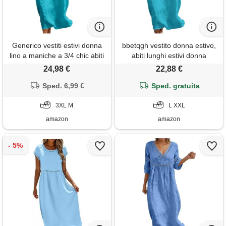
Generico vestiti estivi donna
bbetqgh vestito donna estivo,
lino a maniche a 3/4 chic abiti
abiti lunghi estivi donna
vacanza comodo taglie forti
vestito in lino di cotone scollo
24,98 €
22,88 €
vestito lungo scollo a v largo
girocollo senza maniche taglie
abito da spiaggia tinta unita
Sped. 6,99 €
forti abito bohémien traforato
Sped. gratuita
morbido e traspiranti per
vestitini leggero traspirante
mare spiaggia vacanza s-3xl
3XL M
per mare spiaggia vacanza
L XXL
amazon
amazon