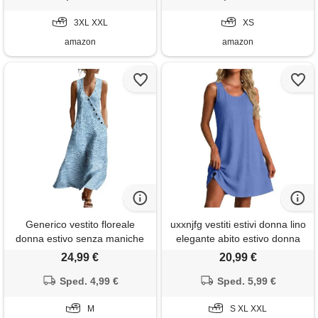
bikini cover up taglie forti (a
bikini cover up taglie forti b blu
blu, 3xl)
3XL XXL
xs
XS
amazon
amazon
Generico vestito floreale
uxxnjfg vestiti estivi donna lino
donna estivo senza maniche
elegante abito estivo donna
in misto lino vestiti mare boho
eleganti casual vestiti estivi
24,99 €
20,99 €
da spiaggia abito elegante
con scollo a girocollo sexy
lungo con scollo a v e bottoni
Sped. 4,99 €
abbigliamento curvy summer
Sped. 5,99 €
abiti casual curvy leggero per
dresses for women mare
vacanze viaggio uscite,
M
dress blu xxl
S XL XXL