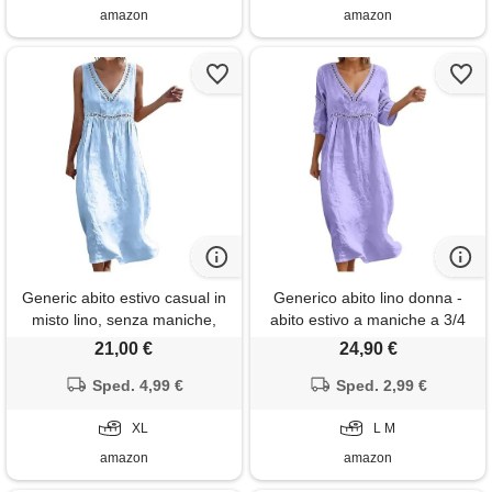
celeste, m
amazon
amazon
Generic abito estivo casual in
Generico abito lino donna -
misto lino, senza maniche,
abito estivo a maniche a 3/4
scollo a v, midi con occhielli,
boho chic abiti vacanza
21,00 €
24,90 €
abito da donna uk boho maxi
comodo taglie forti vestito
plus size wrap formale beach
Sped. 4,99 €
lungo in cotone scollo a v
Sped. 2,99 €
wear fit and flare ladies
largo vestiti da spiaggia tinta
wedding guest nero, azzurro,
XL
unita morbido e traspiranti
L M
xl
amazon
amazon