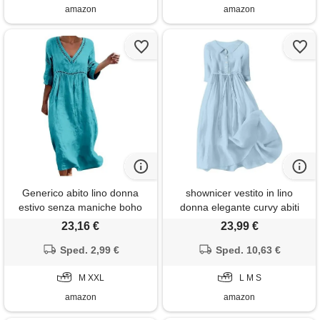
amazon
amazon
Generico abito lino donna
shownicer vestito in lino
estivo senza maniche boho
donna elegante curvy abiti
chic abiti vacanza comodo
estivi taglie forti manica corta
23,16 €
23,99 €
taglie forti vestito lungo in
vestiti casual abito vintage
cotone scollo a v largo vestiti
Sped. 2,99 €
maxi abito da spiaggia tunica
Sped. 10,63 €
da tinta unita morbido e
a azzurro s
traspiranti per mare spiaggia
M XXL
L M S
amazon
amazon