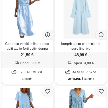
Generico vestiti in lino donna
bonprix abito chemisier in
abiti taglie forti estivi donna
puro lino-blu
scollo a v senza maniche
21,59 €
48,99 €
lungo abito comodo casual
vestiti lunghi donne mare
Sped. 3,99 €
Sped. 4,99 €
vestito cotone leggero
elegante curvy prendisole da
3XL L M S XL XXL
44 46 48 50 52 54
spiaggia dress
amazon
OFFICIAL
Bonprix