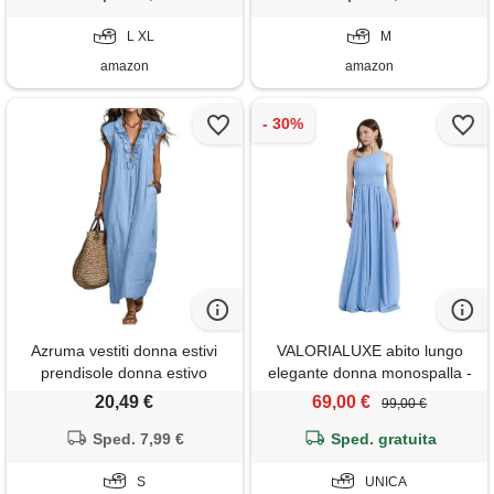
cerimonia linea ad a stile
clubwear, abbigliamento
impero a azzurro l
L XL
primavera, sexy, curvy, da
M
cerimonia
amazon
amazon
Azruma vestiti donna estivi
VALORIALUXE abito lungo
prendisole donna estivo
elegante donna monospalla -
cotone vestito cerimonia
corpetto plissettato, linea
20,49 €
69,00 €
99,00 €
monocolore collo flying sleeve
fluida in tessuto morbido -
midi oscillante spiaggia boho
Sped. 7,99 €
vestito da cerimonia, (it, testo,
Sped. gratuita
festa vita alta per vacanze
taglia unica, regular, regular,
abiti
S
jeans)
UNICA