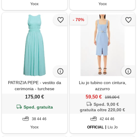
Yoox
Yoox
PATRIZIA PEPE - vestito da
Liu jo tubino con cintura,
cerimonia - turchese
azzurro
175,00 €
59,50 €
199,00 €
Sped. 9,00 €
Sped. gratuita
gratuita oltre 220,00 €
38 44 46
42 44 46
Yoox
OFFICIAL
Liu Jo