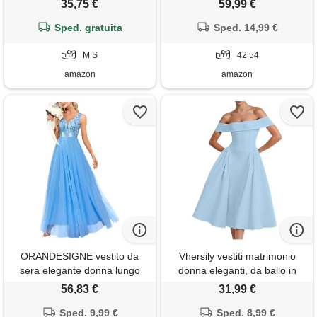
35,75 €
59,99 €
blu, s
maniche corte da donna con
Sped. gratuita
spacco laterale cielo blu 54
Sped. 14,99 €
M S
42 54
amazon
amazon
ORANDESIGNE vestito da
Vhersily vestiti matrimonio
sera elegante donna lungo
donna eleganti, da ballo in
vestiti paillettes in tulle chiffon
raso, abito formale con spalle
56,83 €
31,99 €
abito damigella d'onore vita
scoperte, da sera, da sposa
alta formale maxi abiti da
Sped. 9,99 €
per ospiti con tasche
Sped. 8,99 €