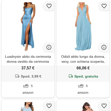
Luadnysin abito da cerimonia
Odizli abito lungo da donna,
donna vestito da cerimonia
sexy, con schiena scoperta,
abiti damigella d'onore lungo
multiuso, fascia avvolgente,
37,57 €
66,06 €
bianco principessa a sirena
da cerimonia, da damigella,
verde vestiti per matrimonio
Sped. 3,99 €
da festa, da ballo, azzurro, s
Sped. gratuita
damigelle curvy giallo
elegante taglie forti eleganti
S
S
xxl donne
amazon
amazon