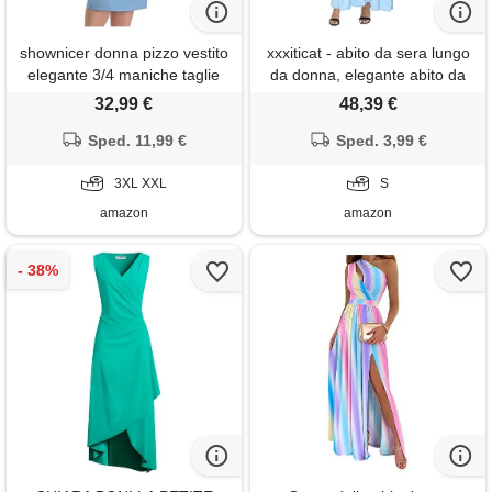
shownicer donna pizzo vestito
xxxiticat - abito da sera lungo
elegante 3/4 maniche taglie
da donna, elegante abito da
forti vestiti da cerimonia
damigella d'onore, abito da
32,99 €
48,39 €
cocktail sera partito abiti al
cocktail, per le feste, blu
ginocchio a blu xxl
Sped. 11,99 €
pavone, s
Sped. 3,99 €
3XL XXL
S
amazon
amazon