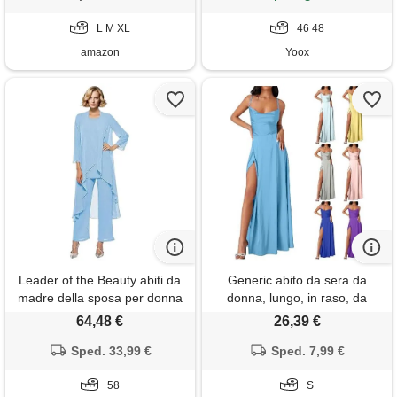
laterale, maxi abito, elegante,
scollo a v, abito da cocktail,
L M XL
46 48
abito
amazon
Yoox
Leader of the Beauty abiti da
Generic abito da sera da
madre della sposa per donna
donna, lungo, in raso, da
3 pezzi in chiffon set completo
cocktail, da donna, con
64,48 €
26,39 €
lungo per madre della sposa
spacco, senza maniche, linea
con gilet, azzurro, 58
Sped. 33,99 €
ad a, elegante, colore: rosa. ,
Sped. 7,99 €
s
58
S