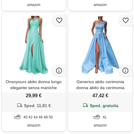
amazon
amazon
Onsoyours abito donna lungo
Generico abito cerimonia
elegante senza maniche
donna abito da cerimonia
bandage dress vestito da
donna elegante lungo vestito
29,99 €
47,42 €
cerimonia matrimonio sposa
raso modelli vestiti lunghi
damigella sera cocktail prom
Sped. 11,81 €
principessa per matrimonio
Sped. gratuita
b verde 46
eleganti in blu vestidos
40 42 44 46 48 50
elegantes gli abiti cocktail
XL
ragazza taglie forti
amazon
amazon