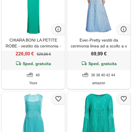
CHIARA BONI LA PETITE
Ever-Pretty vestiti da
ROBE - vestito da cerimonia -
cerimonia linea ad a scollo a v
verde
per cerimonia sera damigella
226,00 €
69,99 €
529,00 €
lungo con paillettes donna
Sped. gratuita
cielo blu 36
Sped. gratuita
40
36 38 40 42 44
Yoox
amazon