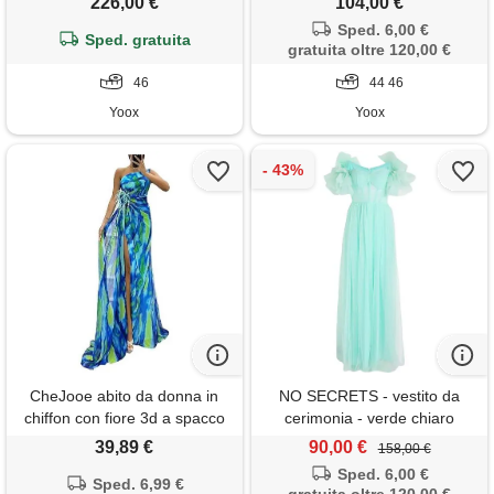
226,00 €
104,00 €
Sped. 6,00 €
Sped. gratuita
gratuita oltre 120,00 €
46
44 46
Yoox
Yoox
CheJooe abito da donna in
NO SECRETS - vestito da
chiffon con fiore 3d a spacco
cerimonia - verde chiaro
alto lungo in tulle, abito da
39,89 €
90,00 €
158,00 €
ballo formale, abito da sera
Sped. 6,00 €
con una spalla e stampa
Sped. 6,99 €