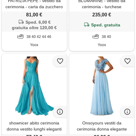
PATRIZIA PEPE - vestito da
BLUMARINE - vestito da
cerimonia - carta da zucchero
cerimonia - turchese
81,00 €
235,00 €
Sped. 6,00 €
Sped. gratuita
gratuita oltre 120,00 €
38 40 42 44 46
38 40
Yoox
Yoox
shownicer abito cerimonia
Onsoyours vestiti da
donna vestito lunghi eleganti
cerimonia donna elegante
matrimonio abito da sera in
scollo a v senza maniche