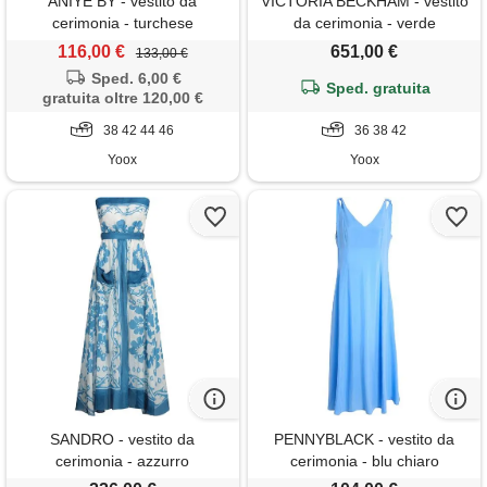
ANIYE BY - vestito da
VICTORIA BECKHAM - vestito
cerimonia - turchese
da cerimonia - verde
smeraldo
116,00 €
651,00 €
133,00 €
Sped. 6,00 €
Sped. gratuita
gratuita oltre 120,00 €
38 42 44 46
36 38 42
Yoox
Yoox
SANDRO - vestito da
PENNYBLACK - vestito da
cerimonia - azzurro
cerimonia - blu chiaro