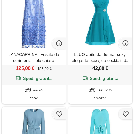
LANACAPRINA - vestito da
LLUO abito da donna, sexy,
cerimonia - blu chiaro
elegante, sexy, da cocktail, da
sera, da sera, in chiffon,
125,00 €
42,89 €
153,00 €
elegante, da damigella
Sped. gratuita
d'onore, estivo, per
Sped. gratuita
matrimonio, taglia grande,
44 46
blu, xxxl
3XL M S
Yoox
amazon