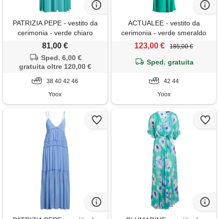
PATRIZIA PEPE - vestito da
ACTUALEE - vestito da
cerimonia - verde chiaro
cerimonia - verde smeraldo
81,00 €
123,00 €
185,00 €
Sped. 6,00 €
Sped. gratuita
gratuita oltre 120,00 €
38 40 42 46
42 44
Yoox
Yoox