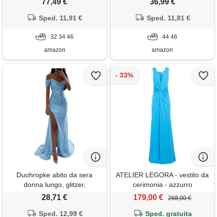
77,49 €
36,99 €
chiffon vita alta scollo a v abiti
maxi abito elegante tulle pizzo
in pizzo vestiti con spacco a
Sped. 11,91 €
abiti da damigella vestito
Sped. 11,81 €
blu 34
lungo da sera festa cocktail n
32 34 46
azzurro 46
44 46
amazon
amazon
Duohropke abito da sera
ATELIER LEGORA - vestito da
donna lungo, glitzer,
cerimonia - azzurro
pailletten, abito da ballo,
28,71 €
179,00 €
268,00 €
senza spalle, vita alta, abito a
tunica, sexy, con spacco
Sped. 12,99 €
Sped. gratuita