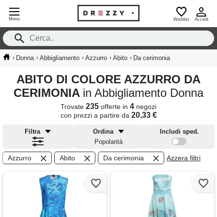
Menu
Wishlist
Accedi
›
›
›
›
›
Donna
Abbigliamento
Azzurro
Abito
Da cerimonia
ABITO DI COLORE AZZURRO DA
CERIMONIA
in Abbigliamento Donna
235
4
Trovate
offerte in
negozi
20,33 €
con prezzi a partire da
Filtra
Ordina
Includi sped.
Popolarità
Azzurro
Abito
Da cerimonia
Azzera filtri