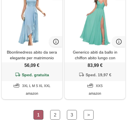
Bbonlinedress abito da sera
Generico abiti da ballo in
elegante per matrimonio
chiffon abito lungo con
scollatura a v pizzo chiffon hi-
applicazioni in pizzo e spacco
56,09 €
83,99 €
lo damigella d'onore partito
abiti da cerimonia con spalline
prom dress long sky blue l
Sped. gratuita
sottili e scollo a v turchese xxs
Sped. 19,97 €
3XL L M S XL XXL
XXS
amazon
amazon
1
2
3
>