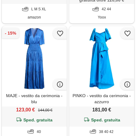
gratuita oltre 120,00 €
floreale per damigella
d'onore, abito da sera, 62, xl
L M S XL
42 44
amazon
Yoox
MAJE - vestito da cerimonia -
PINKO - vestito da cerimonia -
blu
azzurro
123,00 €
181,00 €
144,00 €
Sped. gratuita
Sped. gratuita
40
38 40 42