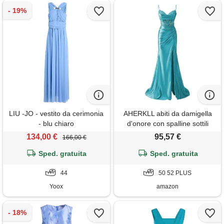
LIU -JO - vestito da cerimonia
AHERKLL abiti da damigella
- blu chiaro
d'onore con spalline sottili
appliques in pizzo abiti da
134,00 €
95,57 €
166,00 €
ballo con fessura formale da
Sped. gratuita
sera party maxi abito ah171,
Sped. gratuita
turchese, 50
44
50 52 PLUS
Yoox
amazon