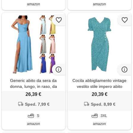
amazon
amazon
Generic abito da sera da
Cocila abbigliamento vintage
donna, lungo, in raso, da
vestito stile impero abito
cocktail, da donna, con
cerimonia donna lungo lilla
26,39 €
20,39 €
spacco, senza maniche, linea
abito cerimonia donna curvy
ad a, elegante, azzurro, s
Sped. 7,99 €
estivo abito elegante da sera
Sped. 8,99 €
midi offerta lampo del giorno
S
(bu2, xxxl)
3XL
amazon
amazon