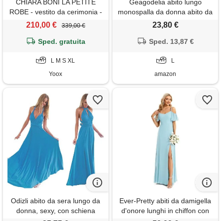
CHIARA BONI LA PETITE
Geagodelia abito lungo
ROBE - vestito da cerimonia -
monospalla da donna abito da
verde
sera sexy con spacco trendy
210,00 €
23,80 €
339,00 €
e chic (tie dye, l)
Sped. gratuita
Sped. 13,87 €
L M S XL
L
Yoox
amazon
Odizli abito da sera lungo da
Ever-Pretty abiti da damigella
donna, sexy, con schiena
d'onore lunghi in chiffon con
scoperta, per feste, da ballo,
dalla spalla in stile impero a