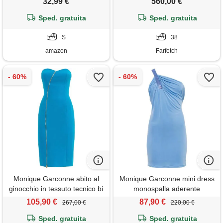
32,99 €
560,00 €
set a vita alta con volant y2k
minigonne senza maniche
Sped. gratuita
Sped. gratuita
crop top per uscire, azzurro, s
S
38
amazon
Farfetch
Monique Garconne abito al
Monique Garconne mini dress
ginocchio in tessuto tecnico bi
monospalla aderente
elastico
105,90 €
87,90 €
267,00 €
220,00 €
Sped. gratuita
Sped. gratuita