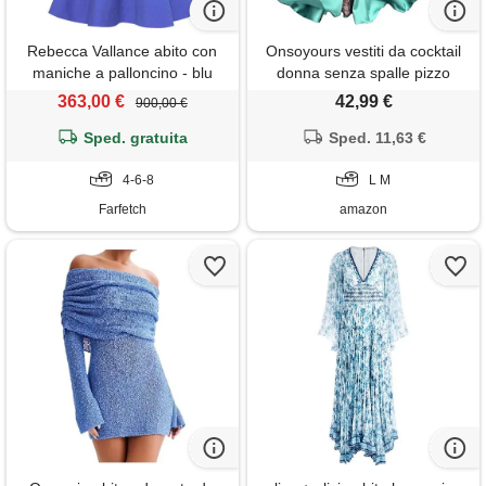
Rebecca Vallance abito con
Onsoyours vestiti da cocktail
maniche a palloncino - blu
donna senza spalle pizzo
abito sera cerimonia elegante
363,00 €
42,99 €
900,00 €
vestito con spacco b azzurro
Sped. gratuita
Sped. 11,63 €
m
4-6-8
L M
Farfetch
amazon