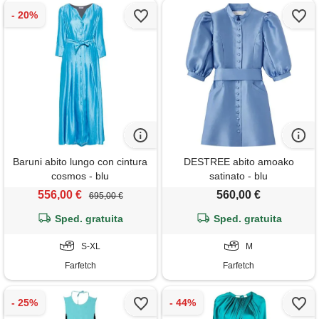
Baruni abito lungo con cintura
DESTREE abito amoako
cosmos - blu
satinato - blu
556,00 €
560,00 €
695,00 €
Sped. gratuita
Sped. gratuita
S-XL
M
Farfetch
Farfetch