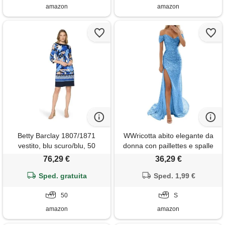
amazon
amazon
Betty Barclay 1807/1871
WWricotta abito elegante da
vestito, blu scuro/blu, 50
donna con paillettes e spalle
donna
scoperte, per feste, cocktail,
76,29 €
36,29 €
serate, banchetti, lungo,
Sped. gratuita
aderente, da ballo, casual ed
Sped. 1,99 €
estivo alla moda.
50
S
amazon
amazon