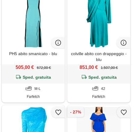
PH5 abito smanicato - blu
colville abito con drappeggio -
blu
505,00 €
851,00 €
672,00 €
1.507,00 €
Sped. gratuita
Sped. gratuita
M-L
42
Farfetch
Farfetch