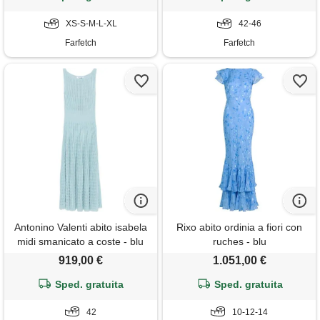
XS-S-M-L-XL
42-46
Farfetch
Farfetch
Antonino Valenti abito isabela
Rixo abito ordinia a fiori con
midi smanicato a coste - blu
ruches - blu
919,00 €
1.051,00 €
Sped. gratuita
Sped. gratuita
42
10-12-14