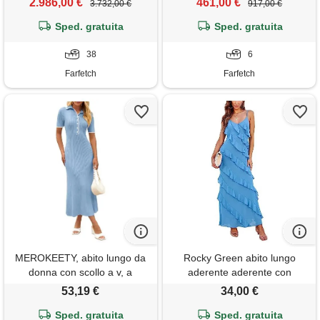
2.986,00 €
461,00 €
3.732,00 €
917,00 €
Sped. gratuita
Sped. gratuita
38
6
Farfetch
Farfetch
MEROKEETY, abito lungo da
Rocky Green abito lungo
donna con scollo a v, a
aderente aderente con
costine, a maniche corte,
spalline a strati con volant da
53,19 €
34,00 €
aderente, blu, s
donna slim fit con volant a
Sped. gratuita
strati senza maniche senza
Sped. gratuita