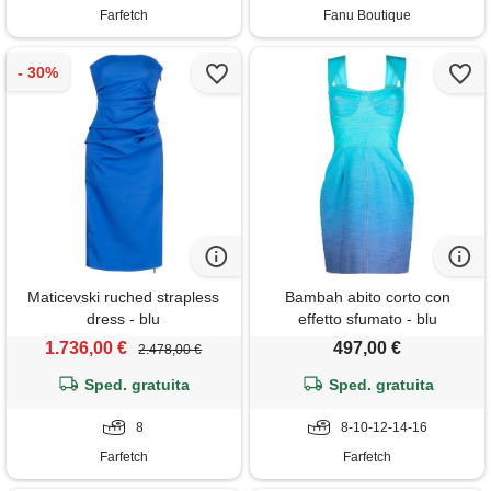
Farfetch
Fanu Boutique
Maticevski ruched strapless
Bambah abito corto con
dress - blu
effetto sfumato - blu
1.736,00 €
497,00 €
2.478,00 €
Sped. gratuita
Sped. gratuita
8
8-10-12-14-16
Farfetch
Farfetch