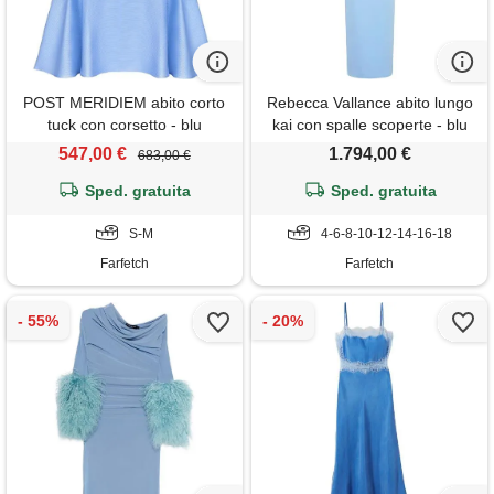
POST MERIDIEM abito corto
Rebecca Vallance abito lungo
tuck con corsetto - blu
kai con spalle scoperte - blu
547,00 €
1.794,00 €
683,00 €
Sped. gratuita
Sped. gratuita
S-M
4-6-8-10-12-14-16-18
Farfetch
Farfetch