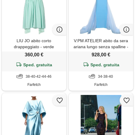
LIU JO abito corto
V:PM ATELIER abito da sera
drappeggiato - verde
ariana lungo senza spalline -
blu
360,00 €
928,00 €
Sped. gratuita
Sped. gratuita
38-40-42-44-46
34-38-40
Farfetch
Farfetch