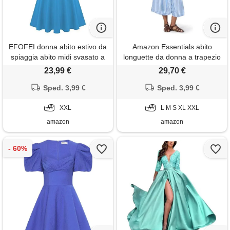
EFOFEI donna abito estivo da
Amazon Essentials abito
spiaggia abito midi svasato a
longuette da donna a trapezio
trapezio abiti casual tinta unita
con vita a mezza manica
23,99 €
29,70 €
azzurro xxl
vestibilità comoda, blu bianco
Sped. 3,99 €
a righe francesi, l
Sped. 3,99 €
XXL
L M S XL XXL
amazon
amazon