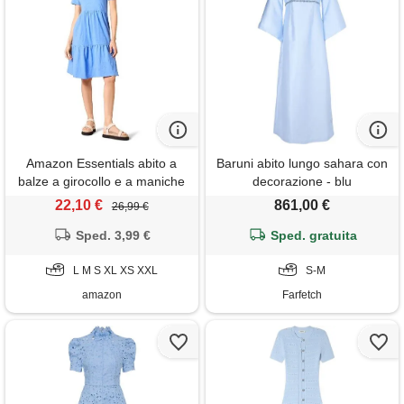
Amazon Essentials abito a
Baruni abito lungo sahara con
balze a girocollo e a maniche
decorazione - blu
corte donna, blu, s
22,10 €
861,00 €
26,99 €
Sped. 3,99 €
Sped. gratuita
L M S XL XS XXL
S-M
amazon
Farfetch