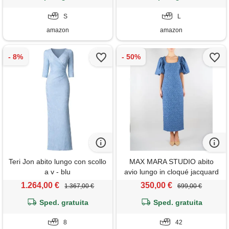
schienale, blu, l
S
L
amazon
amazon
Teri Jon abito lungo con scollo
MAX MARA STUDIO abito
a v - blu
avio lungo in cloqué jacquard
1.264,00 €
350,00 €
1.367,00 €
699,00 €
Sped. gratuita
Sped. gratuita
8
42