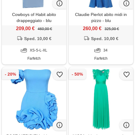
Cowboys of Habit abito
Claudie Pierlot abito midi in
drappeggiato - blu
pizzo - blu
209,00 €
260,00 €
460,00 €
325,00 €
Sped. 10,00 €
Sped. 10,00 €
XS-S-L-XL
34
Farfetch
Farfetch