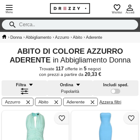
Menu
Wishlist
Accedi
›
›
›
›
›
Donna
Abbigliamento
Azzurro
Abito
Aderente
ABITO DI COLORE AZZURRO
ADERENTE
in Abbigliamento Donna
117
5
Trovate
offerte in
negozi
20,33 €
con prezzi a partire da
Filtra
Ordina
Includi sped.
Popolarità
Azzurro
Abito
Aderente
Azzera filtri