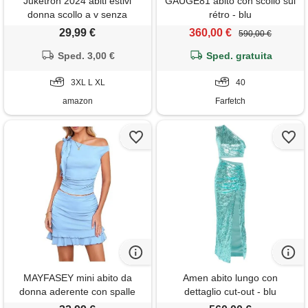
Juketron 2024 abiti estivi
GAUGE81 abito con scollo sul
donna scollo a v senza
rétro - blu
maniche canotta abito lungo
29,99 €
360,00 €
590,00 €
tinta unita abiti da spiaggia in
lino di cotone abito estivo
Sped. 3,00 €
Sped. gratuita
allentato casual
3XL L XL
40
amazon
Farfetch
MAYFASEY mini abito da
Amen abito lungo con
donna aderente con spalle
dettaglio cut-out - blu
scoperte estivo a due pezzi