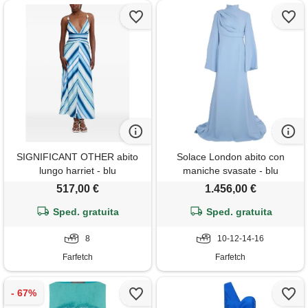
SIGNIFICANT OTHER abito
Solace London abito con
lungo harriet - blu
maniche svasate - blu
517,00 €
1.456,00 €
Sped. gratuita
Sped. gratuita
8
10-12-14-16
Farfetch
Farfetch