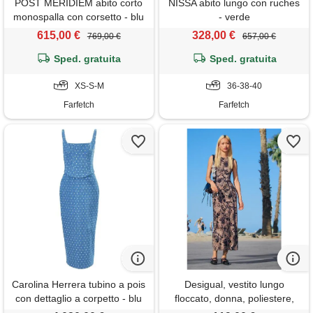
POST MERIDIEM abito corto
NISSA abito lungo con ruches
monospalla con corsetto - blu
- verde
615,00 €
328,00 €
769,00 €
657,00 €
Sped. gratuita
Sped. gratuita
XS-S-M
36-38-40
Farfetch
Farfetch
Carolina Herrera tubino a pois
Desigual, vestito lungo
con dettaglio a corpetto - blu
floccato, donna, poliestere,
nero, l