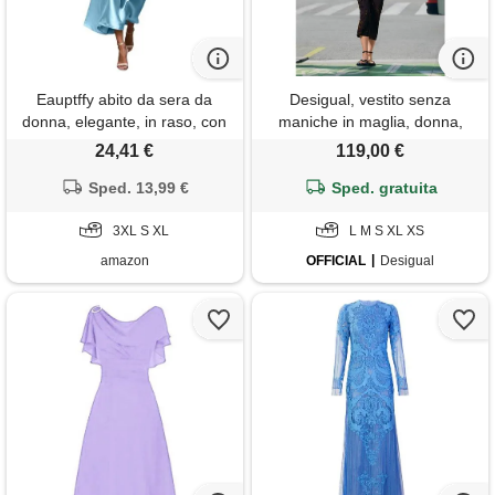
Eauptffy abito da sera da
Desigual, vestito senza
donna, elegante, in raso, con
maniche in maglia, donna,
paillettes floreali, senza
poliestere, marrone, l
24,41 €
119,00 €
spalline con spalline di
spaghetti, vestibilità aderente,
Sped. 13,99 €
Sped. gratuita
abito glitterato per
matrimonio, abito di raso
3XL S XL
L M S XL XS
musulmano, o celeste
amazon
OFFICIAL
Desigual