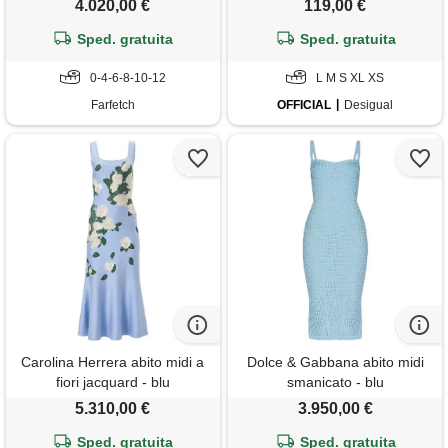
4.020,00 €
119,00 €
Sped. gratuita
Sped. gratuita
0-4-6-8-10-12
L M S XL XS
Farfetch
OFFICIAL
Desigual
Carolina Herrera abito midi a
Dolce & Gabbana abito midi
fiori jacquard - blu
smanicato - blu
5.310,00 €
3.950,00 €
Sped. gratuita
Sped. gratuita