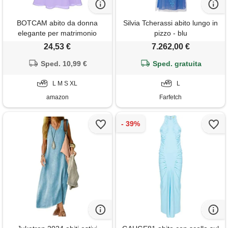
BOTCAM abito da donna
Silvia Tcherassi abito lungo in
elegante per matrimonio
pizzo - blu
lungo con spalle scoperte in
24,53 €
7.262,00 €
chiffon con ruches, aderente,
a linea a, abiti da festa, abito
Sped. 10,99 €
Sped. gratuita
da sera, abito estivo,
lunghezza al ginocchio, abiti
L M S XL
L
vintage, abiti
amazon
Farfetch