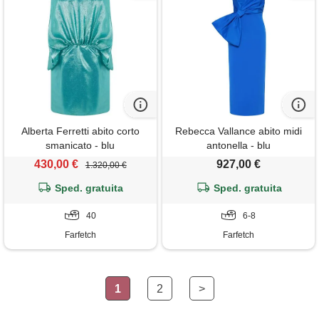
Alberta Ferretti abito corto
Rebecca Vallance abito midi
smanicato - blu
antonella - blu
430,00 €
927,00 €
1.320,00 €
Sped. gratuita
Sped. gratuita
40
6-8
Farfetch
Farfetch
1
2
>