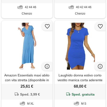
42 44 46
40 42 44 46
Chenzo
Chenzo
Amazon Essentials maxi abito
Laughido donna estivo corto
con vita stretta (disponibile in
vestito manica corta aderente
taglie forti) donna, blu, m
casual girocollo abito (blu,
25,61 €
68,00 €
medio)
Sped. 3,99 €
Sped. gratuita
M XL
M S