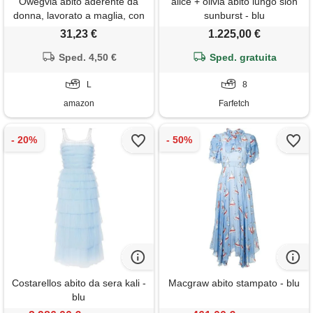
Owegvia abito aderente da
alice + olivia abito lungo sion
donna, lavorato a maglia, con
sunburst - blu
scollo a barchetta, spalle
31,23 €
1.225,00 €
scoperte, maniche lunghe,
casual, sfocato, corto, abiti
Sped. 4,50 €
Sped. gratuita
casual, blu, l
L
8
amazon
Farfetch
Costarellos abito da sera kali -
Macgraw abito stampato - blu
blu