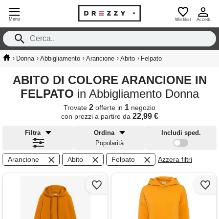
Menu
Wishlist
Accedi
›
›
›
›
›
Donna
Abbigliamento
Arancione
Abito
Felpato
ABITO DI COLORE ARANCIONE IN
FELPATO
in Abbigliamento Donna
2
1
Trovate
offerte in
negozio
22,99 €
con prezzi a partire da
Filtra
Ordina
Includi sped.
Popolarità
Arancione
Abito
Felpato
Azzera filtri