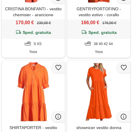
CRISTINA BONFANTI - vestito
GENTRYPORTOFINO -
chemisier - arancione
vestito estivo - corallo
170,00 €
166,00 €
230,00 €
176,00 €
Sped. gratuita
Sped. gratuita
S XS
38 40 42 44
Yoox
Yoox
SHIRTAPORTER - vestito
shownicer vestito donna