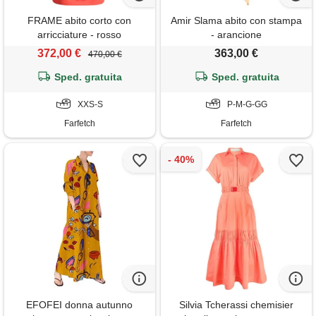
FRAME abito corto con
Amir Slama abito con stampa
arricciature - rosso
- arancione
372,00 €
363,00 €
470,00 €
Sped. gratuita
Sped. gratuita
XXS-S
P-M-G-GG
Farfetch
Farfetch
EFOFEI donna autunno
Silvia Tcherassi chemisier