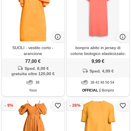
SUOLI - vestito corto -
bonprix abito in jersey di
arancione
cotone biologico elasticizzato-
fucsia
77,00 €
9,99 €
Sped. 6,00 €
Sped. 4,99 €
gratuita oltre 120,00 €
38
38 42 46 50 54
Yoox
OFFICIAL
Bonprix