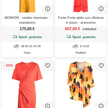
MOMONÍ - vestito chemisier -
Forte Forte abito con rifinitura
mandarino
in pizzo - arancione
175,00 €
657,00 €
1.095,00 €
Sped. gratuita
Sped. gratuita
38 40 42 44 46
0-I-II-III
Yoox
Farfetch