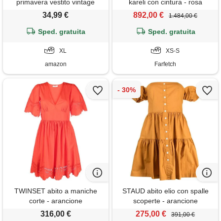
primavera vestito vintage
kareli con cintura - rosa
retrò con tasche vestito
34,99 €
892,00 €
1.484,00 €
casual elegante lungo vestito
casual dritto camicia lunga
Sped. gratuita
Sped. gratuita
maniche corte blu navy xl
XL
XS-S
amazon
Farfetch
TWINSET abito a maniche
STAUD abito elio con spalle
corte - arancione
scoperte - arancione
316,00 €
275,00 €
391,00 €