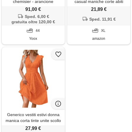
chemisier - arancione
casual maniche corte abiti
estivi vita alta midi vestito con
91,00 €
21,89 €
tasche a-line vestito con
Sped. 6,00 €
volant elegante cotone abito a
Sped. 11,91 €
gratuita oltre 120,00 €
arancione xl
44
XL
Yoox
amazon
Generico vestiti estivi donna
manica corta tinte unite scollo
a v - moda donna 2026 vestiti
27,99 €