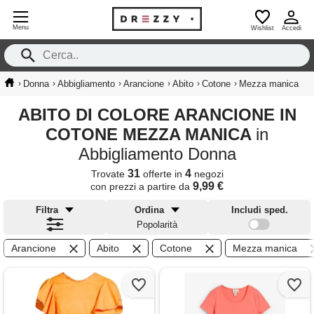
Menu
Wishlist
Accedi
›
›
›
›
›
›
Donna
Abbigliamento
Arancione
Abito
Cotone
Mezza manica
ABITO DI COLORE ARANCIONE IN
COTONE MEZZA MANICA
in
Abbigliamento Donna
31
4
Trovate
offerte in
negozi
9,99 €
con prezzi a partire da
Filtra
Ordina
Includi sped.
Popolarità
Arancione
Abito
Cotone
Mezza manica