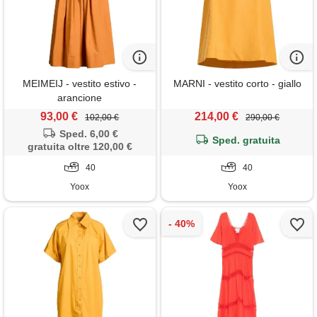
MEIMEIJ - vestito estivo -
MARNI - vestito corto - giallo
arancione
93,00 €
214,00 €
102,00 €
290,00 €
Sped. 6,00 €
Sped. gratuita
gratuita oltre 120,00 €
40
40
Yoox
Yoox