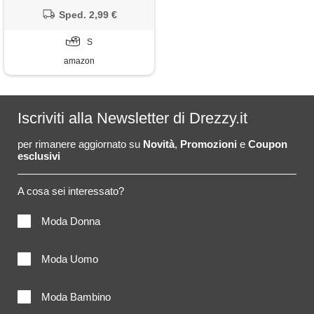
vita stretta comodo unico,
summer dress classic
Sped. 2,99 €
semplice women dresses
casual vacanze arancio s
S
amazon
Iscriviti alla Newsletter di Drezzy.it
per rimanere aggiornato su
Novità
,
Promozioni
e
Coupon
esclusivi
A cosa sei interessato?
Moda Donna
Moda Uomo
Moda Bambino