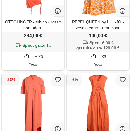
OTTOLINGER - tubino - rosso
REBEL QUEEN by LIU -JO -
pomodoro
vestito corto - arancione
284,00 €
106,00 €
Sped. 6,00 €
Sped. gratuita
gratuita oltre 120,00 €
L M XS
L XS
Yoox
Yoox