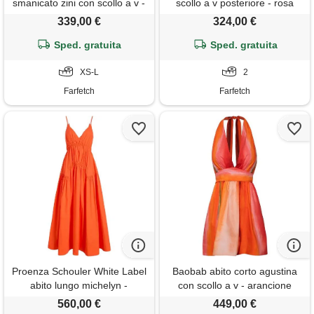
smanicato zini con scollo a v -
scollo a v posteriore - rosa
giallo
339,00 €
324,00 €
Sped. gratuita
Sped. gratuita
XS-L
2
Farfetch
Farfetch
Proenza Schouler White Label
Baobab abito corto agustina
abito lungo michelyn -
con scollo a v - arancione
arancione
560,00 €
449,00 €