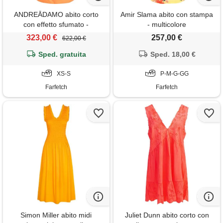
ANDREĀDAMO abito corto
Amir Slama abito con stampa
con effetto sfumato -
- multicolore
arancione
323,00 €
257,00 €
622,00 €
Sped. gratuita
Sped. 18,00 €
XS-S
P-M-G-GG
Farfetch
Farfetch
Simon Miller abito midi
Juliet Dunn abito corto con