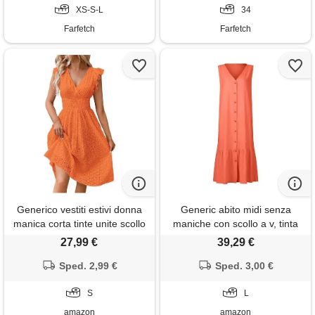
XS-S-L
34
Farfetch
Farfetch
Generico vestiti estivi donna
Generic abito midi senza
manica corta tinte unite scollo
maniche con scollo a v, tinta
a v - moda donna 2026 vestiti
unita, abbottonatura verso il
27,99 €
39,29 €
vita stretta comodo unico,
basso, abito a pieghe con
summer dress classic
Sped. 2,99 €
tasche, casual, elegante,
Sped. 3,00 €
semplice women dresses
estivo, spiaggia, vacanze,
casual vacanze arancio s
S
feste, abito da donna,
L
arancione, l
amazon
amazon