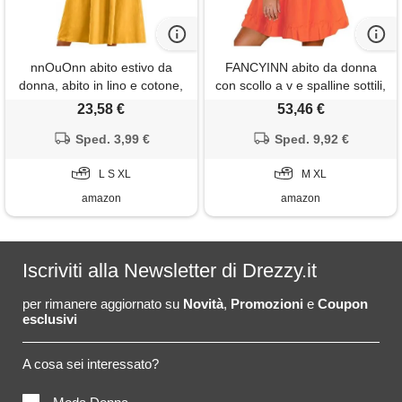
nnOuOnn abito estivo da
FANCYINN abito da donna
donna, abito in lino e cotone,
con scollo a v e spalline sottili,
abito lungo in lino con tasche,
senza maniche, senza
23,58 €
53,46 €
scollo a v, abito da spiaggia
maniche, con volant, per il
per le vacanze, giallo. , l
Sped. 3,99 €
tempo libero, colore:
Sped. 9,92 €
arancione. , xl
L S XL
M XL
amazon
amazon
Iscriviti alla Newsletter di Drezzy.it
per rimanere aggiornato su
Novità
,
Promozioni
e
Coupon
esclusivi
A cosa sei interessato?