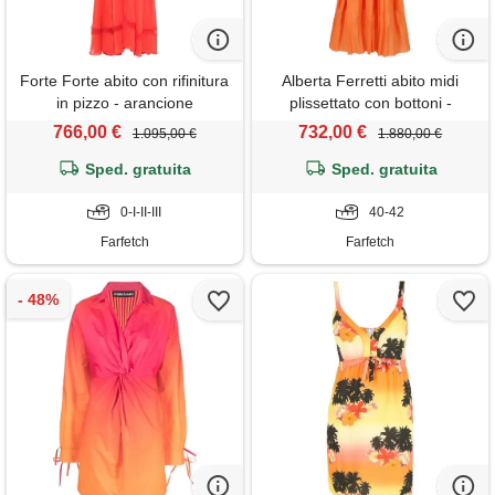
Forte Forte abito con rifinitura
Alberta Ferretti abito midi
in pizzo - arancione
plissettato con bottoni -
arancione
766,00 €
732,00 €
1.095,00 €
1.880,00 €
Sped. gratuita
Sped. gratuita
0-I-II-III
40-42
Farfetch
Farfetch