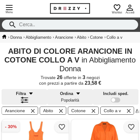
Menu
Wishlist
Accedi
›
›
›
›
›
›
Donna
Abbigliamento
Arancione
Abito
Cotone
Collo a v
ABITO DI COLORE ARANCIONE IN
COTONE COLLO A V
in Abbigliamento
Donna
26
3
Trovate
offerte in
negozi
23,58 €
con prezzi a partire da
Filtra
Ordina
Includi sped.
Popolarità
Arancione
Abito
Cotone
Collo a v
Az