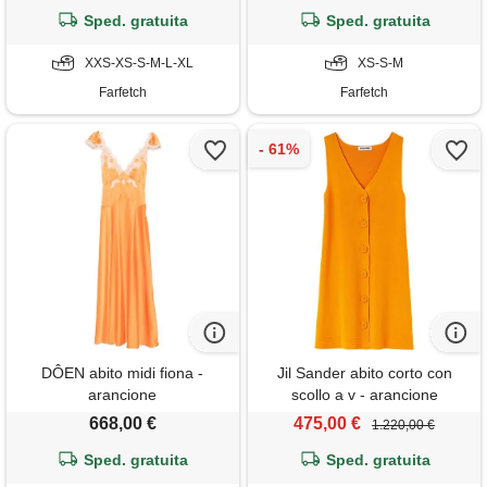
Sped. gratuita
Sped. gratuita
XXS-XS-S-M-L-XL
XS-S-M
Farfetch
Farfetch
DÔEN abito midi fiona -
Jil Sander abito corto con
arancione
scollo a v - arancione
668,00 €
475,00 €
1.220,00 €
Sped. gratuita
Sped. gratuita