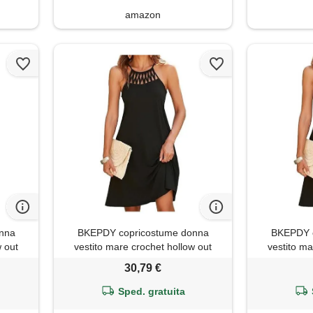
amazon
nna
BKEPDY copricostume donna
BKEPDY c
w out
vestito mare crochet hollow out
vestito ma
rmato
abito senza maniche schermato
abito sen
30,79 €
er up
abito da spiaggia bikini cover up
abito da sp
nza
spiaggia vestiti da vacanza
spiaggia
Sped. gratuita
 tasca
beachwear beach dress con tasca
beachwear 