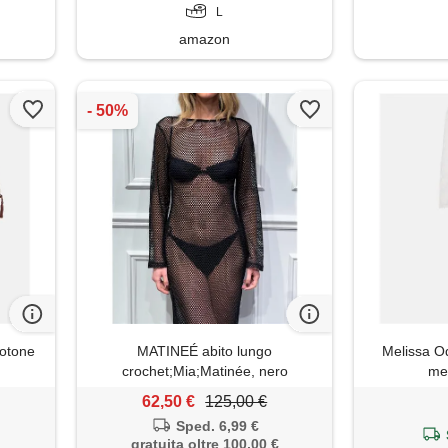
L
amazon
cotone
MATINEÉ abito lungo
Melissa O
crochet;Mia;Matinée, nero
mel
62,50 €
125,00 €
Sped. 6,99 €
gratuita oltre 100,00 €