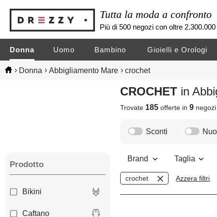
Tutta la moda a confronto
Più di 500 negozi con oltre 2.300.000 
Donna
Uomo
Bambino
Gioielli e Orologi
›
›
›
Donna
Abbigliamento Mare
crochet
CROCHET
in Abb
185
9
Trovate
offerte in
negoz
Sconti
Nuov
Brand
Taglia
Prodotto
crochet
Azzera filtri
Bikini
Caftano