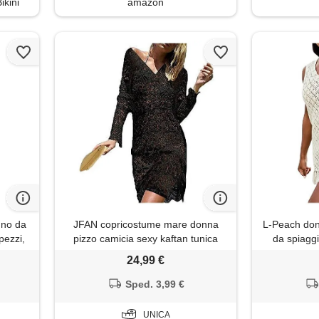
ikini
amazon
gno da
JFAN copricostume mare donna
L-Peach don
pezzi,
pizzo camicia sexy kaftan tunica
da spiagg
senza
copricostume da bagno donna bikini
bikini 
24,99 €
stito a
cover up，one size nero
mare,
Sped. 3,99 €
to a
UNICA