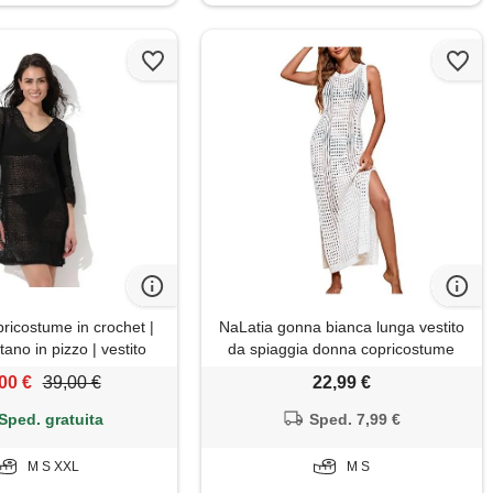
ricostume in crochet |
NaLatia gonna bianca lunga vestito
tano in pizzo | vestito
da spiaggia donna copricostume
a, mare, vacanza |
abito mare lungo curvy estivo sexy
00 €
39,00 €
22,99 €
r donna, nero 2 - s
crochet copri costume uncinetto
moda
Sped. gratuita
Sped. 7,99 €
M S XXL
M S