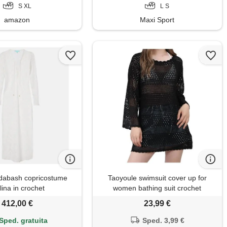
S XL
L S
amazon
Maxi Sport
dabash copricostume
Taoyoule swimsuit cover up for
ina in crochet
women bathing suit crochet
summer swimwear knit pullover
412,00 €
23,99 €
multi colors beach dress
Sped. gratuita
Sped. 3,99 €