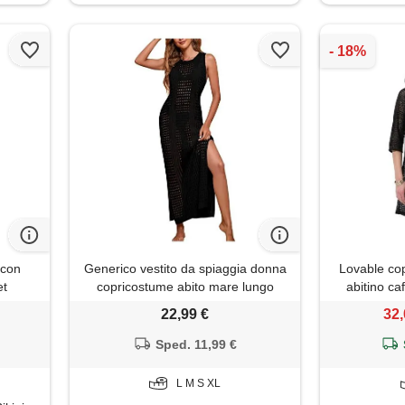
 con
Generico vestito da spiaggia donna
Lovable cop
et
copricostume abito mare lungo
abitino caf
curvy estivo sexy crochet copri
spiaggi
22,99 €
32,
costume uncinetto
beachwea
Sped. 11,99 €
L M S XL