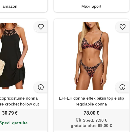
amazon
Maxi Sport
opricostume donna
EFFEK donna effek bikini top e slip
re crochet hollow out
regolabile donna
za maniche schermato
30,79 €
78,00 €
iaggia bikini cover up
Sped. 7,90 €
 vestiti da vacanza
Sped. gratuita
gratuita oltre 99,00 €
beach dress con tasca