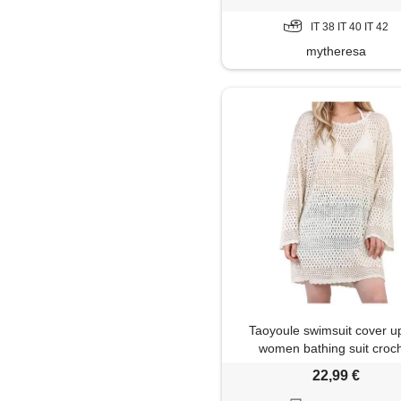
IT 38 IT 40 IT 42
mytheresa
Taoyoule swimsuit cover up
women bathing suit croc
summer swimwear knit pull
22,99 €
multi colors beach dres