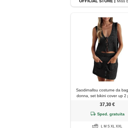
OFFICIAL
STORE
Miss B
Saodimallsu costume da ba
donna, set bikini cover up 2 
costume intero, top corto 
37,30 €
maniche, gonna in maglia, ve
crochet da spiaggia, moda 
Sped. gratuita
vestito da spiaggia lavora
L M S XL XXL