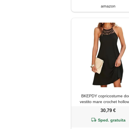
amazon
BKEPDY copricostume do
vestito mare crochet hollo
abito senza maniche sche
30,79 €
abito da spiaggia bikini cov
spiaggia vestiti da vaca
Sped. gratuita
beachwear beach dress con