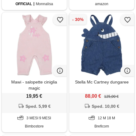
OFFICIAL
Monnalisa
amazon
Mawi - salopette ciniglia
Stella Mc Cartney dungaree
magic
19,95 €
88,00 €
125,00 €
Sped. 5,99 €
Sped. 10,00 €
3 MESI 9 MESI
12 M 18 M
Bimbostore
Breficom