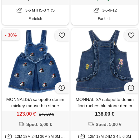
3-6 MTHS-3 YRS
3-6-9-12
Farfetch
Farfetch
MONNALISA salopette denim
MONNALISA salopette denim
mickey mouse blu stone
fiori ruches blu stone denim
denim
123,00 €
138,00 €
175,00 €
Sped. 5,00 €
Sped. 5,00 €
12M 18M 24M 36M 3M 6M 9M
12M 18M 24M 3 4 5 6 6M