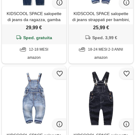
KIDSCOOL SPACE salopette
KIDSCOOL SPACE salopette
di jeans da ragazza, gamba
di jeans strappati per bambini,
larga, fisarmonica, tasche
pantaloni di maglione di jeans
29,99 €
25,99 €
profonde sul tallone, salopette
morbidi per bambini, azzurro,
di jeans cargo, blu scuro
Sped. gratuita
Sped. 3,99 €
2-3 anni
12-18 MESI
18-24 MESI 2-3 ANNI
amazon
amazon