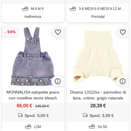
M 6 M 9
3-6 MESI 6-9 MESI 9-12 MESI
mytheresa
Prenatal
MONNALISA salopette jeans
Disana 13110xx - pannolino di
con roselline stone bleach
lana, colore: grigio naturale
50-56
66,00 €
28,39 €
145,00 €
Sped. 5,00 €
Sped. 3,99 €
12M
50-56