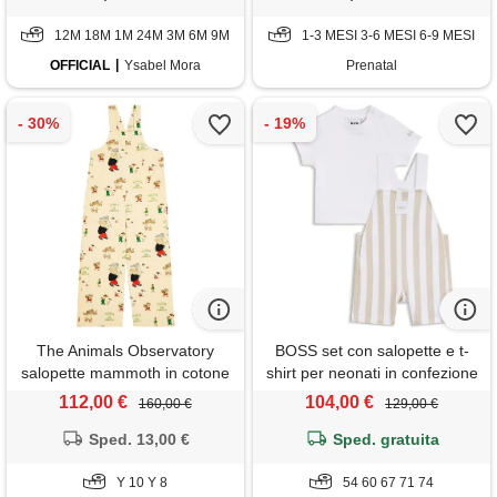
12M 18M 1M 24M 3M 6M 9M
1-3 MESI 3-6 MESI 6-9 MESI
OFFICIAL
Ysabel Mora
Prenatal
The Animals Observatory
BOSS set con salopette e t-
salopette mammoth in cotone
shirt per neonati in confezione
e lino
regalo, beige
112,00 €
104,00 €
160,00 €
129,00 €
Sped. 13,00 €
Sped. gratuita
Y 10 Y 8
54 60 67 71 74