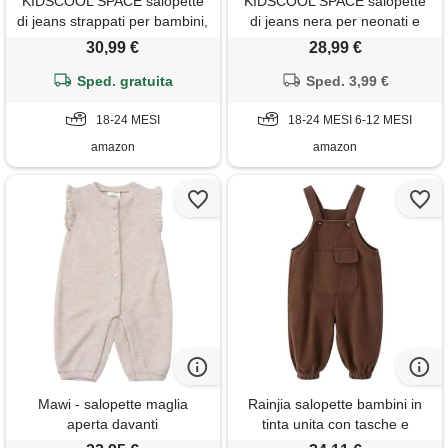
KIDSCOOL SPACE salopette
KIDSCOOL SPACE salopette
di jeans strappati per bambini,
di jeans nera per neonati e
pantaloni di maglione di jeans
bambini/ragazze,
30,99 €
28,99 €
morbidi per bambini, azzurro,
abbigliamento da lavoro in
18-24 mesi
Sped. gratuita
jeans, nero, 18-24 mesi
Sped. 3,99 €
18-24 MESI
18-24 MESI 6-12 MESI
amazon
amazon
Mawi - salopette maglia
Rainjia salopette bambini in
aperta davanti
tinta unita con tasche e
bretelle bottoni regolabili -