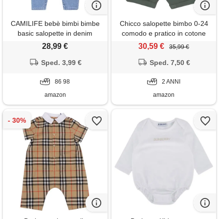
CAMILIFE bebè bimbi bimbe
Chicco salopette bimbo 0-24
basic salopette in denim
comodo e pratico in cotone
dungarees pantaloni di jeans
261
28,99 €
30,59 €
35,99 €
in cotone con bretelle - tinta
unita classico jeans blu taglia
Sped. 3,99 €
Sped. 7,50 €
98
86 98
2 ANNI
amazon
amazon