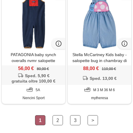
PATAGONIA baby synch
Stella McCartney Kids baby -
overalls nvmr salopette
salopette bug in chambray di
bambini
cotone
56,00 €
88,00 €
80,00 €
110,00 €
Sped. 5,90 €
Sped. 13,00 €
gratuita oltre 100,00 €
5A
M 3 M 36 M 6
Nencini Sport
mytheresa
1
2
3
>