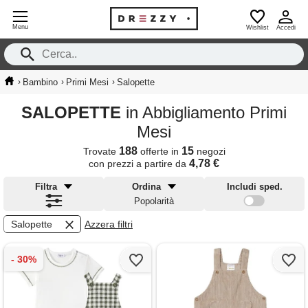
Menu
Wishlist
Accedi
›
›
›
Bambino
Primi Mesi
Salopette
SALOPETTE
in Abbigliamento Primi
Mesi
188
15
Trovate
offerte in
negozi
4,78 €
con prezzi a partire da
Filtra
Ordina
Includi sped.
Popolarità
Salopette
Azzera filtri