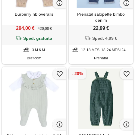
Burberry nb overalls
Prénatal salopette bimbo
denim
294,00 €
22,99 €
420,00 €
Sped. gratuita
Sped. 4,99 €
3 M 6 M
12-18 MESI 18-24 MESI 24-36 MESI 3-6 MESI 6-9 MESI 9-12 MESI
Breficom
Prenatal