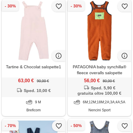
Tartine & Chocolat salopette1
PATAGONIA baby synchilla®
fleece overalls salopette
bambino
63,00 €
56,00 €
90,00 €
80,00 €
Sped. 5,90 €
Sped. 10,00 €
gratuita oltre 100,00 €
9 M
6M;12M;18M;2A;3A;4A;5A
Breficom
Nencini Sport