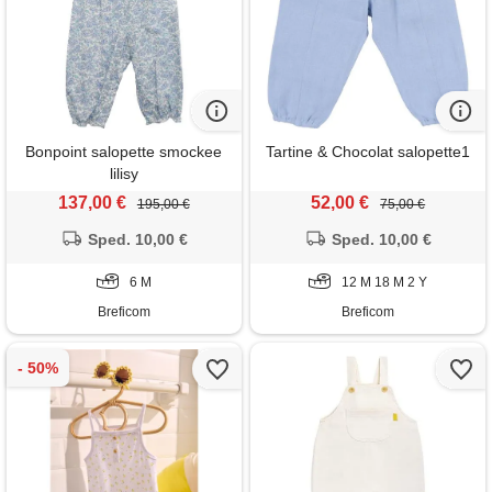
Bonpoint salopette smockee
Tartine & Chocolat salopette1
lilisy
137,00 €
52,00 €
195,00 €
75,00 €
Sped. 10,00 €
Sped. 10,00 €
6 M
12 M 18 M 2 Y
Breficom
Breficom