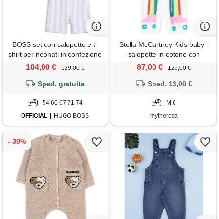
BOSS set con salopette e t-
Stella McCartney Kids baby -
shirt per neonati in confezione
salopette in cotone con
regalo, celeste
stampa
104,00 €
87,00 €
129,00 €
125,00 €
Sped. gratuita
Sped. 13,00 €
54 60 67 71 74
M 6
OFFICIAL
HUGO BOSS
mytheresa