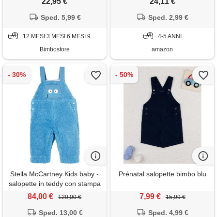
22,95 €
24,11 €
comodo cotone pantaloni
Sped. 5,99 €
vintage a vita alta per 6 mesi -
Sped. 2,99 €
5 anni
12 MESI 3 MESI 6 MESI 9 MESI
4-5 ANNI
Bimbostore
amazon
Stella McCartney Kids baby -
Prénatal salopette bimbo blu
salopette in teddy con stampa
84,00 €
7,99 €
120,00 €
15,99 €
Sped. 13,00 €
Sped. 4,99 €