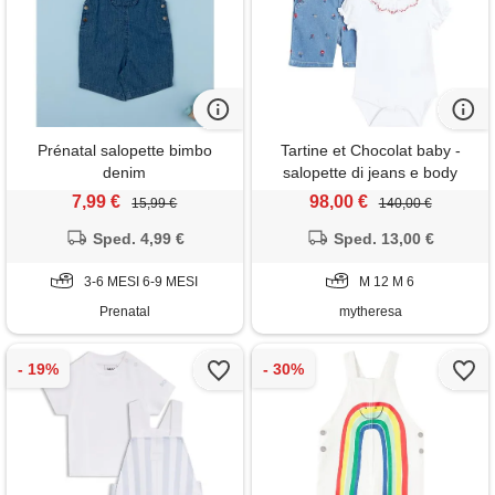
Prénatal salopette bimbo
Tartine et Chocolat baby -
denim
salopette di jeans e body
7,99 €
98,00 €
15,99 €
140,00 €
Sped. 4,99 €
Sped. 13,00 €
3-6 MESI 6-9 MESI
M 12 M 6
Prenatal
mytheresa