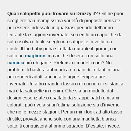
Quali salopette puoi trovare su Drezzy.it?
Online puoi
scegliere tra un’ampissima varietà di proposte pensate
per essere indossate in qualsiasi periodo dell’anno.
Durante la stagione invernale, se cerchi un capo che da
solo risolva il look, scegli una salopette in velluto a
coste. Il tuo baby potrà sfruttarla durante il giorno, con
sotto un
maglione
, ma anche di sera, con sotto una
camicia
più elegante. Preferisci i modelli corti? No
problem, ti basterà abbinarli a un paio di collant in lana
per renderli adatti anche alle rigide temperature
invernali. Un altro grande classico di cui non ci si stanca
mai è la salopette in denim. Che sia un modello dal
design essenziale o esaltato da strappi, patch o ricami
colorati, può rivelarsi un’ottima soluzione sia d’inverno
che nelle mezze stagioni. Per un mini look ad alto tasso
di stile, provala anche solo con una maglietta bianca
sotto: ti conquisterà al primo sguardo. D’estate, invece,