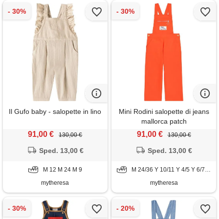
Il Gufo baby - salopette in lino
Mini Rodini salopette di jeans
mallorca patch
91,00 €
91,00 €
130,00 €
130,00 €
Sped. 13,00 €
Sped. 13,00 €
M 12 M 24 M 9
M 24/36 Y 10/11 Y 4/5 Y 6/7 Y 8/9
mytheresa
mytheresa