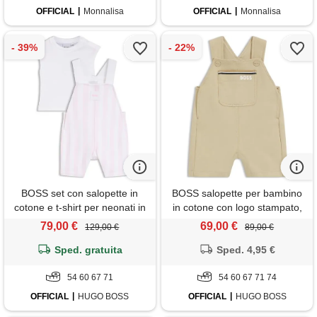
OFFICIAL
Monnalisa
OFFICIAL
Monnalisa
BOSS set con salopette in
BOSS salopette per bambino
cotone e t-shirt per neonati in
in cotone con logo stampato,
confezione regalo, rosa chiaro
beige
79,00 €
69,00 €
129,00 €
89,00 €
Sped. gratuita
Sped. 4,95 €
54 60 67 71
54 60 67 71 74
OFFICIAL
HUGO BOSS
OFFICIAL
HUGO BOSS