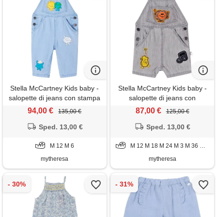
Stella McCartney Kids baby -
Stella McCartney Kids baby -
salopette di jeans con stampa
salopette di jeans con
applicazioni
94,00 €
87,00 €
135,00 €
125,00 €
Sped. 13,00 €
Sped. 13,00 €
M 12 M 6
M 12 M 18 M 24 M 3 M 36 M 6 M 9
mytheresa
mytheresa