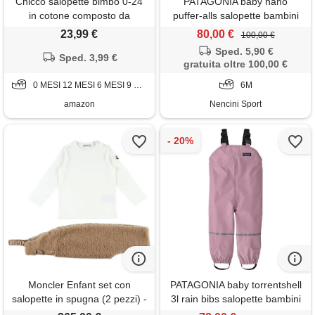
Chicco salopette bimbo 0-24
PATAGONIA baby nano
in cotone composto da
puffer-alls salopette bambini
salopette e body 261
23,99 €
80,00 €
100,00 €
Sped. 5,90 €
Sped. 3,99 €
gratuita oltre 100,00 €
0 MESI 12 MESI 6 MESI 9 MESI
6M
amazon
Nencini Sport
Moncler Enfant set con
PATAGONIA baby torrentshell
salopette in spugna (2 pezzi) -
3l rain bibs salopette bambini
toni neutri