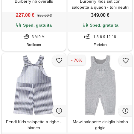
Burberry nb overalls
Burberry Kids set con
salopette a quadri - toni neutri
227,00 €
349,00 €
325,00 €
Sped. gratuita
Sped. gratuita
3 M 9 M
1-3-6-9-12-18
Breficom
Farfetch
Fendi Kids salopette a righe -
Mawi salopette ciniglia bimbo
bianco
grigia