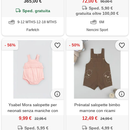
365,00 €
72,00 €
90,00 €
Sped. 5,90 €
Sped. gratuita
gratuita oltre 100,00 €
9-12 MTHS-12-18 MTHS
6M
Farfetch
Nencini Sport
Ysabel Mora salopette per
Prénatal salopette bimbo
neonati senza maniche con
marrone con ricami
volant
9,99 €
12,49 €
22,95 €
24,99 €
Sped. 5,95 €
Sped. 4,99 €