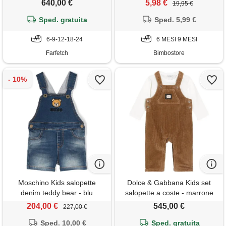
640,00 €
5,98 €
19,95 €
Sped. gratuita
Sped. 5,99 €
6-9-12-18-24
6 MESI 9 MESI
Farfetch
Bimbostore
Moschino Kids salopette
Dolce & Gabbana Kids set
denim teddy bear - blu
salopette a coste - marrone
204,00 €
545,00 €
227,00 €
Sped. 10,00 €
Sped. gratuita