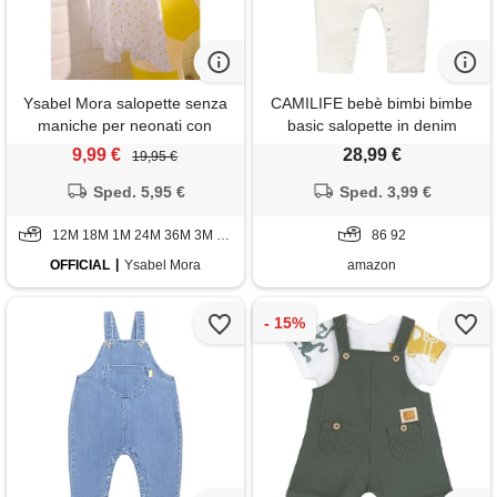
Ysabel Mora salopette senza
CAMILIFE bebè bimbi bimbe
maniche per neonati con
basic salopette in denim
stampa di limoni
dungarees pantaloni di jeans
9,99 €
28,99 €
19,95 €
in cotone con bretelle - tinta
Sped. 5,95 €
unita jeans bianco taglia 86
Sped. 3,99 €
12M 18M 1M 24M 36M 3M 6M 9M
86 92
OFFICIAL
Ysabel Mora
amazon