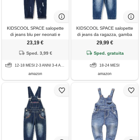
KIDSCOOL SPACE salopette
KIDSCOOL SPACE salopette
di jeans blu per neonati e
di jeans da ragazza, gamba
bambini/ragazze, salopette di
larga, fisarmonica, tasche
23,19 €
29,99 €
jeans, blu, 2-3 anni
profonde sul tallone, salopette
Sped. 3,99 €
di jeans cargo, blu scuro
Sped. gratuita
12-18 MESI 2-3 ANNI 3-4 ANNI
18-24 MESI
amazon
amazon