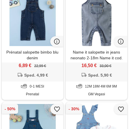
Prénatal salopette bimbo blu
Name it salopette in jeans
denim
neonato 2-18m Name it cod.
13247785 - blu
6,89 €
16,50 €
22,99 €
33,00 €
Sped. 4,99 €
Sped. 5,90 €
0-1 MESI
12M 18M 4M 6M 9M
Prenatal
GM Vegasi