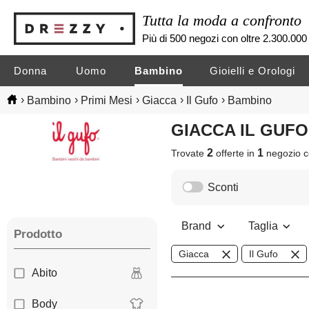
Tutta la moda a confronto
Più di 500 negozi con oltre 2.300.000 
Donna
Uomo
Bambino
Gioielli e Orologi
›
›
›
›
›
Bambino
Primi Mesi
Giacca
Il Gufo
Bambino
GIACCA IL GU
2
1
Trovate
offerte in
negozio
c
Sconti
Brand
Taglia
Prodotto
Giacca
Il Gufo
Abito
Body