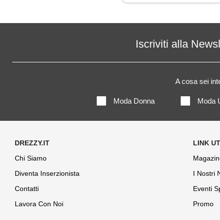
Piumino
Salopette
Iscriviti alla News
Shorts
A cosa sei in
Top
Moda Donna
Moda 
Tuta
Tutine
Chi Siamo
Magazin
Diventa Inserzionista
I Nostri
Contatti
Eventi S
Lavora Con Noi
Promo