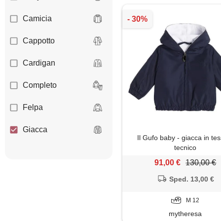
Camicia
Cappotto
Cardigan
Completo
Felpa
Giacca
Il Gufo baby - giacca in te
tecnico
Maglia
91,00 €
130,00 €
Maglietta
Sped. 13,00 €
Maglione
M 12
mytheresa
Pantaloni