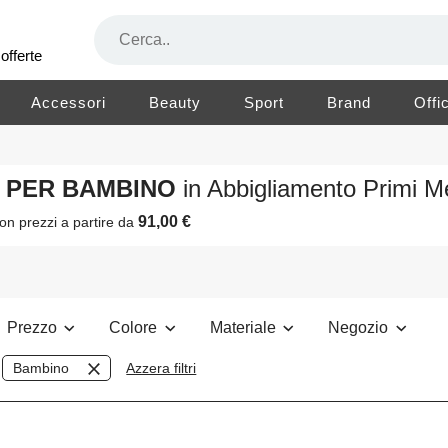
offerte
Accessori
Beauty
Sport
Brand
Offi
FO PER BAMBINO
in Abbigliamento Primi M
91,00 €
on prezzi a partire da
Prezzo
Colore
Materiale
Negozio
Bambino
Azzera filtri