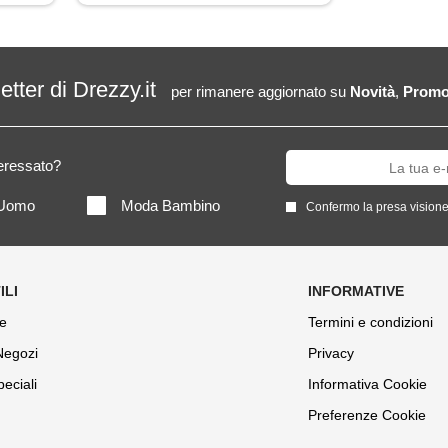
letter di Drezzy.it
per rimanere aggiornato su
Novità
,
Promo
teressato?
Uomo
Moda Bambino
Confermo la presa visione
e
Termini e condizioni
 Negozi
Privacy
peciali
Informativa Cookie
Preferenze Cookie