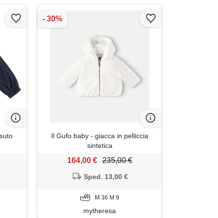
ssuto
Il Gufo baby - giacca in pelliccia
sintetica
164,00 €
235,00 €
Sped. 13,00 €
M 36 M 9
mytheresa