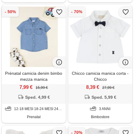
Prénatal camicia denim bimbo
Chicco camicia manica corta -
mezza manica
Chicco
7,99 €
8,39 €
15,99 €
27,99 €
Sped. 4,99 €
Sped. 5,99 €
12-18 MESI 18-24 MESI 24-36 MESI 9-12 MESI
3 ANNI
Prenatal
Bimbostore