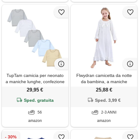
TupTam camicia per neonato
Flwydran camicetta da notte
a maniche lunghe, confezione
da bambina, a maniche
da 5, ragazzo 2, 56
lunghe, morbida, per la
29,95 €
25,88 €
famiglia, pigiama lungo,
Sped. gratuita
bianco 2, 2-3 anni
Sped. 3,99 €
56
2-3 ANNI
amazon
amazon