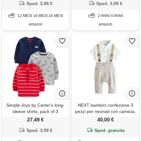
Sped. 3,99 €
cani/rosso righe doppie, 2
Sped. 3,99 €
anni
12 MESI 18 MESI 24 MESI
2 ANNI 4 ANNI
amazon
amazon
Simple Joys by Carter's long-
NEXT bambini confezione 3
sleeve shirts, pack of 3
pezzi per neonati con camicia,
camicia, blu marino/grigio
pantaloni e bretelle neutro 6
27,49 €
40,00 €
cani/rosso righe doppie, 3-6
mesi-9 mesi
mesi (pacco da 3) bambino
Sped. 3,99 €
Sped. gratuita