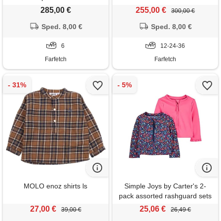
285,00 €
255,00 €
300,00 €
Sped. 8,00 €
Sped. 8,00 €
6
12-24-36
Farfetch
Farfetch
MOLO enoz shirts ls
Simple Joys by Carter's 2-
pack assorted rashguard sets
camicia rash guard, blu
27,00 €
25,06 €
39,00 €
26,49 €
marino floreale/rosa, 3 anni