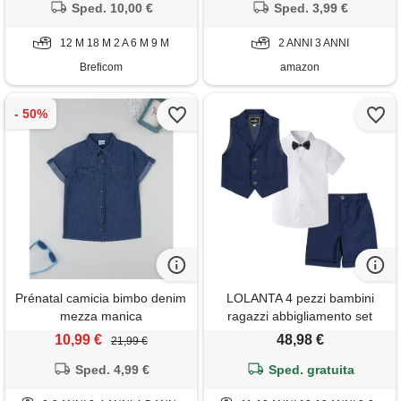
Sped. 10,00 €
(pacco da 2) bambino-
Sped. 3,99 €
ragazze
12 M 18 M 2 A 6 M 9 M
2 ANNI 3 ANNI
Breficom
amazon
Prénatal camicia bimbo denim
LOLANTA 4 pezzi bambini
mezza manica
ragazzi abbigliamento set
camicia + papillon + gilet +
10,99 €
48,98 €
21,99 €
pantaloni, ragazzo gentleman
Sped. 4,99 €
nozze smoking cerimonia, blu
Sped. gratuita
scuro, 2-3 anni, 100