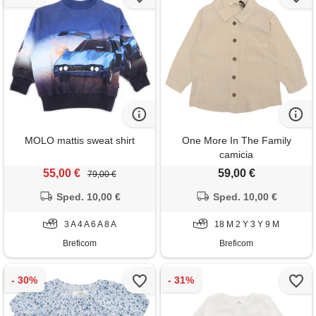
MOLO mattis sweat shirt
One More In The Family
camicia
55,00 €
59,00 €
79,00 €
Sped. 10,00 €
Sped. 10,00 €
3 A 4 A 6 A 8 A
18 M 2 Y 3 Y 9 M
Breficom
Breficom