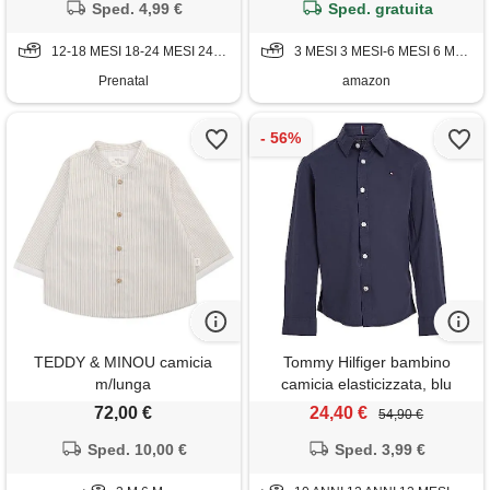
Sped. 4,99 €
Sped. gratuita
12-18 MESI 18-24 MESI 24-36 MESI
3 MESI 3 MESI-6 MESI 6 MESI-9 MESI 9 MESI-12 MESI
Prenatal
amazon
TEDDY & MINOU camicia
Tommy Hilfiger bambino
m/lunga
camicia elasticizzata, blu
(twilight navy), 3 anni
72,00 €
24,40 €
54,90 €
Sped. 10,00 €
Sped. 3,99 €