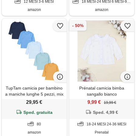
12 MESI 3-6 MESI
18 MESI-24 MESI 6 MESI-9 MESI 9 MESI-12 MESI
amazon
amazon
TupTam camicia per bambino
Prénatal camicia bimba
a maniche lunghe 5 pezzi, mix
sangallo bianco
di colori 7, 80
29,95 €
9,99 €
19,99 €
Sped. gratuita
Sped. 4,99 €
80
18-24 MESI 24-36 MESI
amazon
Prenatal