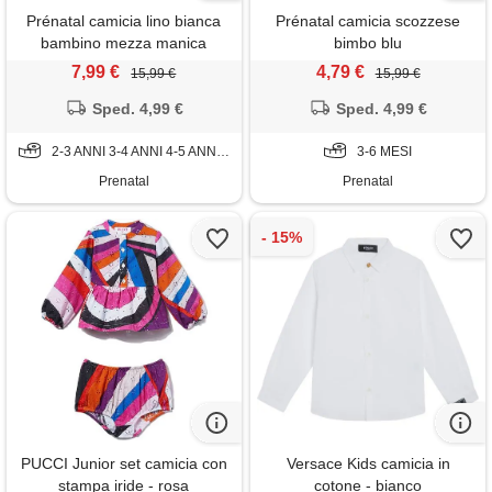
Prénatal camicia lino bianca
Prénatal camicia scozzese
bambino mezza manica
bimbo blu
7,99 €
4,79 €
15,99 €
15,99 €
Sped. 4,99 €
Sped. 4,99 €
2-3 ANNI 3-4 ANNI 4-5 ANNI 5-6 ANNI
3-6 MESI
Prenatal
Prenatal
PUCCI Junior set camicia con
Versace Kids camicia in
stampa iride - rosa
cotone - bianco