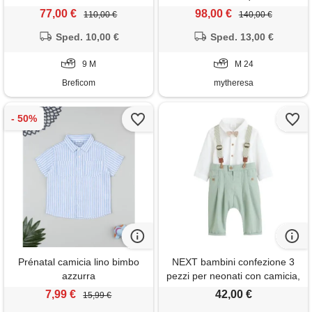
77,00 €
98,00 €
110,00 €
140,00 €
Sped. 10,00 €
Sped. 13,00 €
9 M
M 24
Breficom
mytheresa
Prénatal camicia lino bimbo
NEXT bambini confezione 3
azzurra
pezzi per neonati con camicia,
pantaloni e bretelle verde
7,99 €
42,00 €
15,99 €
salvia 6 mesi-9 mesi