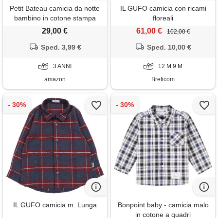
Petit Bateau camicia da notte
IL GUFO camicia con ricami
bambino in cotone stampa
floreali
fiori, bella/multico, 3 anni
29,00 €
61,00 €
102,00 €
Sped. 3,99 €
Sped. 10,00 €
3 ANNI
12 M 9 M
amazon
Breficom
IL GUFO camicia m. Lunga
Bonpoint baby - camicia malo
in cotone a quadri