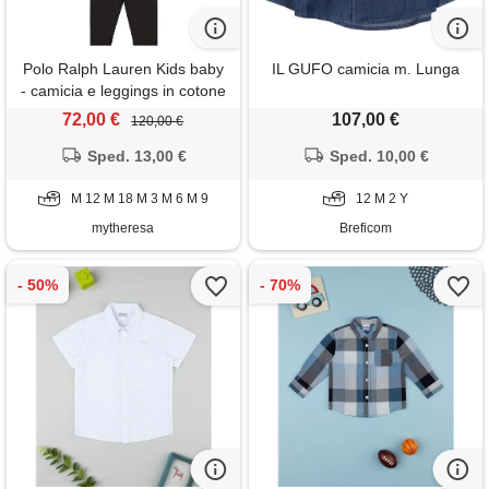
Polo Ralph Lauren Kids baby
IL GUFO camicia m. Lunga
- camicia e leggings in cotone
72,00 €
107,00 €
120,00 €
Sped. 13,00 €
Sped. 10,00 €
M 12 M 18 M 3 M 6 M 9
12 M 2 Y
mytheresa
Breficom