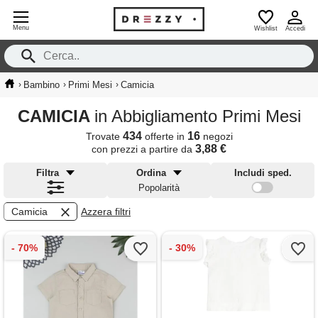
Menu
Wishlist
Accedi
›
›
›
Bambino
Primi Mesi
Camicia
CAMICIA
in Abbigliamento Primi Mesi
434
16
Trovate
offerte in
negozi
3,88 €
con prezzi a partire da
Filtra
Ordina
Includi sped.
Popolarità
Camicia
Azzera filtri