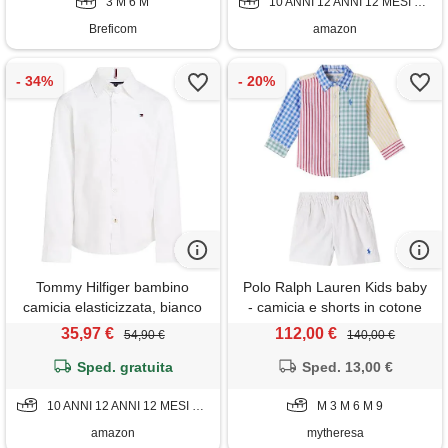
3 M 6 M
10 ANNI 12 ANNI 12 MESI 14 ANNI 16 ANNI 18 MESI 24 MESI 3 ANNI 5 ANNI 6 ANNI 7 ANNI 8 ANNI 9 MESI
Breficom
amazon
Tommy Hilfiger bambino
Polo Ralph Lauren Kids baby
camicia elasticizzata, bianco
- camicia e shorts in cotone
(white), 3 anni
35,97 €
112,00 €
54,90 €
140,00 €
Sped. gratuita
Sped. 13,00 €
10 ANNI 12 ANNI 12 MESI 14 ANNI 16 ANNI 18 MESI 24 MESI 3 ANNI 4 ANNI 5 ANNI 6 ANNI 7 ANNI 8 ANNI 9 MESI
M 3 M 6 M 9
amazon
mytheresa