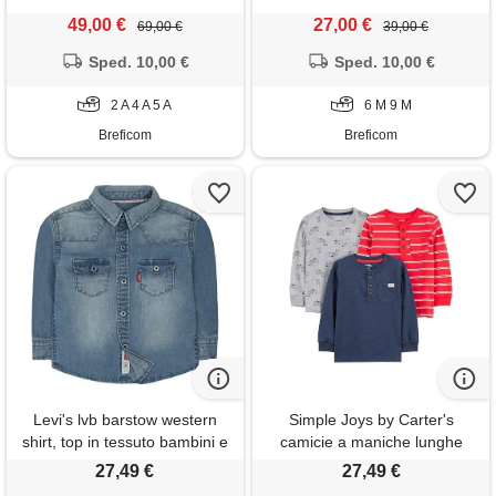
49,00 €
27,00 €
69,00 €
39,00 €
Sped. 10,00 €
Sped. 10,00 €
2 A 4 A 5 A
6 M 9 M
Breficom
Breficom
Levi's lvb barstow western
Simple Joys by Carter's
shirt, top in tessuto bambini e
camicie a maniche lunghe
ragazzi, turchese (vintage
bambini e ragazzi, pacco da
27,49 €
27,49 €
stone), 24 mesi
3, blu marino puntinato/grigio