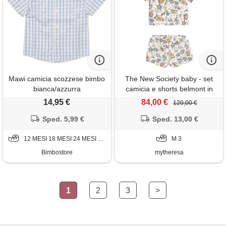
Mawi camicia scozzese bimbo
The New Society baby - set
bianca/azzurra
camicia e shorts belmont in
cotone
14,95 €
84,00 €
120,00 €
Sped. 5,99 €
Sped. 13,00 €
12 MESI 18 MESI 24 MESI 36 MESI 9 MESI
M 3
Bimbostore
mytheresa
1
2
3
>