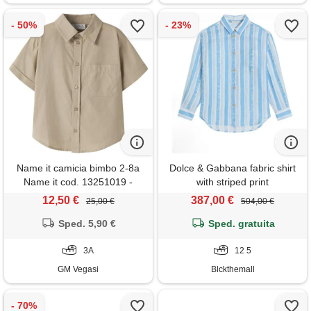
Name it camicia bimbo 2-8a
Dolce & Gabbana fabric shirt
Name it cod. 13251019 -
with striped print
beige
12,50 €
387,00 €
25,00 €
504,00 €
Sped. 5,90 €
Sped. gratuita
3A
12 5
GM Vegasi
Blckthemall