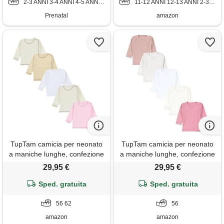
2-3 ANNI 3-4 ANNI 4-5 ANNI 5-6 ANNI 6-7 ANNI 7-8 ANNI 9-10 ANNI
11-12 ANNI 12-13 ANNI 2-3 ANNI 3-4 ANNI 4-5 ANNI 7-8 ANNI 9-10 ANNI
Prenatal
amazon
TupTam camicia per neonato
TupTam camicia per neonato
a maniche lunghe, confezione
a maniche lunghe, confezione
da 5, ragazza 2, 62
da 5, bianco ecri grigio chiaro
29,95 €
29,95 €
rosa antico rosa, 56
Sped. gratuita
Sped. gratuita
56 62
56
amazon
amazon