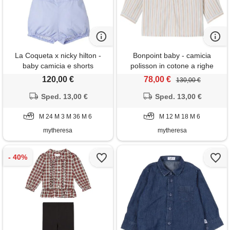
La Coqueta x nicky hilton -
Bonpoint baby - camicia
baby camicia e shorts
polisson in cotone a righe
120,00 €
78,00 €
130,00 €
Sped. 13,00 €
Sped. 13,00 €
M 24 M 3 M 36 M 6
M 12 M 18 M 6
mytheresa
mytheresa