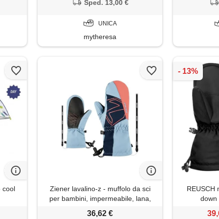
Sped. 13,00 €
UNICA
mytheresa
o cool
Ziener lavalino-z - muffolo da sci
REUSCH m
per bambini, impermeabile, lana,
down 
extra caldo, arctic sky, 6,5
36,62 €
39,