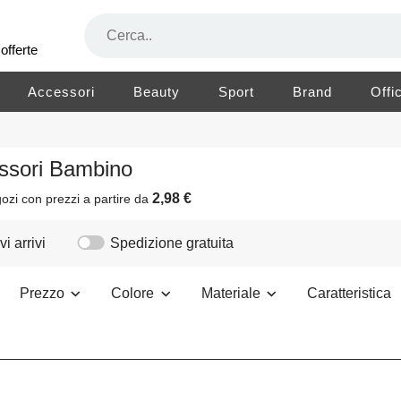
offerte
Accessori
Beauty
Sport
Brand
Offi
essori Bambino
2,98 €
ozi
con prezzi a partire da
i arrivi
Spedizione gratuita
Prezzo
Colore
Materiale
Caratteristica