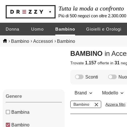
Tutta la moda a confronto
Più di 500 negozi con oltre 2.300.000 
Donna
Uomo
Bambino
Gioielli e Orologi
›
›
›
Bambino
Accessori
Bambino
BAMBINO
in Acc
1.157
31
Trovate
offerte in
neg
Sconti
Nuov
Brand
Modello
Genere
Bambino
Azzera filtri
Bambina
Bambino