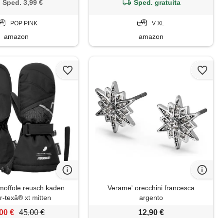
Sped. 3,99 €
Sped. gratuita
POP PINK
V XL
amazon
amazon
offole reusch kaden
Verame' orecchini francesca
r-texâ® xt mitten
argento
00 €
45,00 €
12,90 €