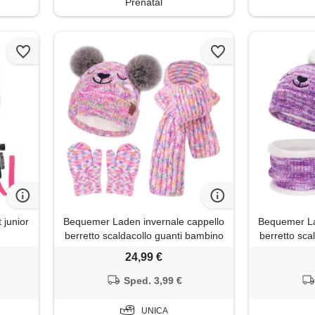
Prenatal
 junior
Bequemer Laden invernale cappello
Bequemer La
berretto scaldacollo guanti bambino
berretto sca
0-8
24,99 €
Sped. 3,99 €
UNICA