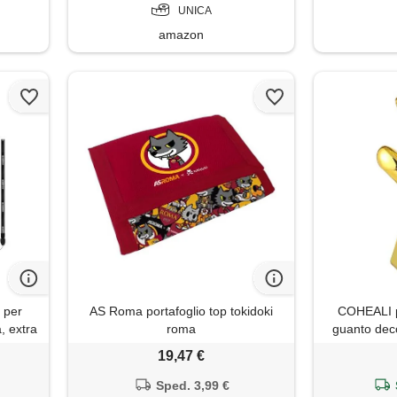
UNICA
amazon
z per
AS Roma portafoglio top tokidoki
COHEALI pr
, extra
roma
guanto decor
 6
elegante e su
19,47 €
estiva e c
Sped. 3,99 €