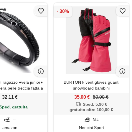
ragazzo ●vela junior●
BURTON k vent gloves guanti
era pelle treccia fatta a
snowboard bambini
a braccialetto 13-16
32,11 €
35,00 €
50,00 €
nio opaco nero chiusura
Sped. 5,90 €
taglia regolabile 18-
Sped. gratuita
gratuita oltre 100,00 €
n confezione regalo
--
M;L
amazon
Nencini Sport