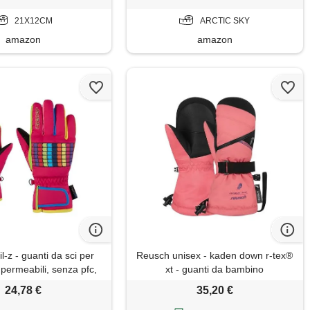
21X12CM
ARCTIC SKY
amazon
amazon
l-z - guanti da sci per
Reusch unisex - kaden down r-tex®
permeabili, senza pfc,
xt - guanti da bambino
rosa pop, 3
24,78 €
35,20 €