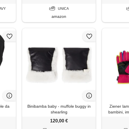
AVY
UNICA
amazon
ole da
Binibamba baby - muffole buggy in
Ziener lami
shearling
bambini, im
120,00 €