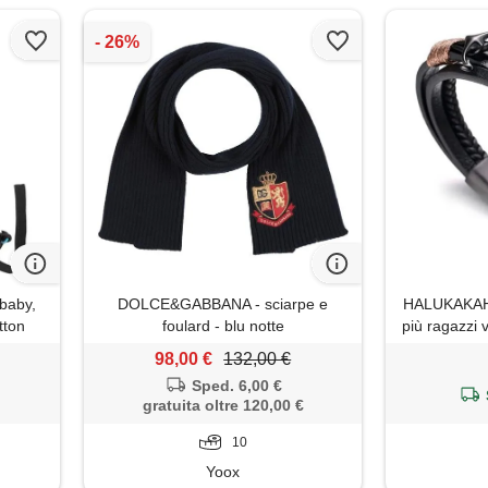
 baby,
DOLCE&GABBANA - sciarpe e
HALUKAKAH 
tton
foulard - blu notte
più ragazzi v
mano ancor
98,00 €
132,00 €
anni/a. Tita
Sped. 6,00 €
magnetica 
gratuita oltre 120,00 €
19.5cm co
10
Yoox