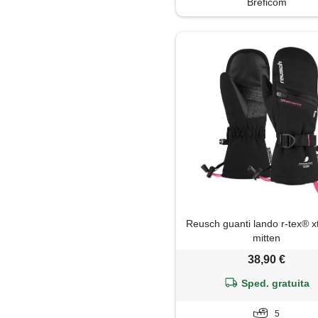
Breficom
Reusch guanti lando r-tex® xt
mitten
38,90 €
Sped. gratuita
5