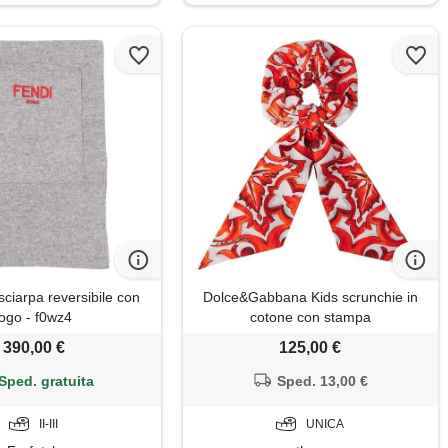
sciarpa reversibile con
Dolce&Gabbana Kids scrunchie in
logo - f0wz4
cotone con stampa
390,00 €
125,00 €
Sped. gratuita
Sped. 13,00 €
II-III
UNICA