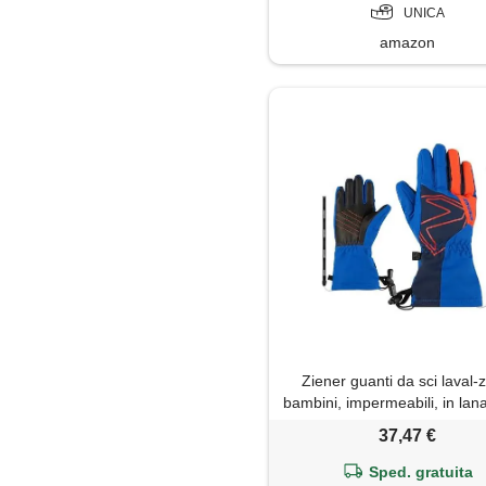
UNICA
amazon
Ziener guanti da sci laval-
bambini, impermeabili, in lana
caldi, blu cobalto scuro,
37,47 €
Sped. gratuita