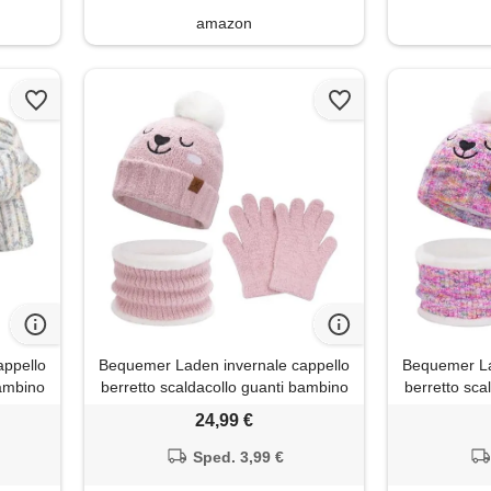
amazon
appello
Bequemer Laden invernale cappello
Bequemer La
bambino
berretto scaldacollo guanti bambino
berretto sca
0-8
24,99 €
Sped. 3,99 €