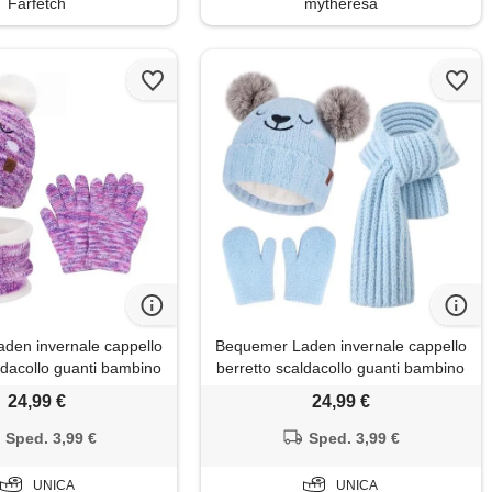
Farfetch
mytheresa
den invernale cappello
Bequemer Laden invernale cappello
ldacollo guanti bambino
berretto scaldacollo guanti bambino
0-8
0-8
24,99 €
24,99 €
Sped. 3,99 €
Sped. 3,99 €
UNICA
UNICA