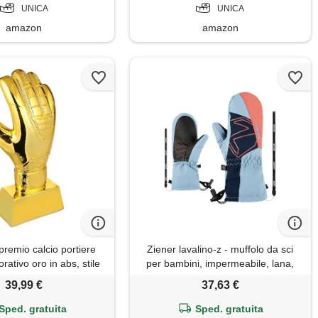
UNICA
UNICA
amazon
amazon
emio calcio portiere
Ziener lavalino-z - muffolo da sci
ativo oro in abs, stile
per bambini, impermeabile, lana,
perficie liscia per festa
extra caldo, arctic sky, 5
39,99 €
37,63 €
ompetizioni calcistiche
Sped. gratuita
Sped. gratuita