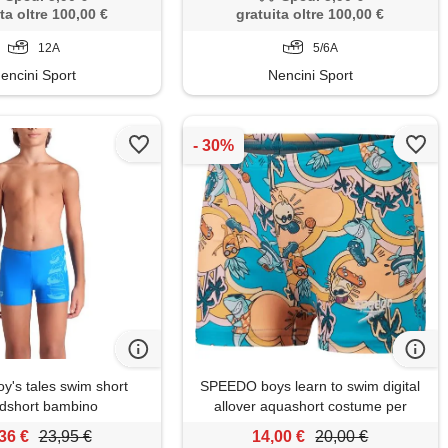
ta oltre 100,00 €
gratuita oltre 100,00 €
12A
5/6A
encini Sport
Nencini Sport
's tales swim short
SPEEDO boys learn to swim digital
dshort bambino
allover aquashort costume per
neonati
36 €
23,95 €
14,00 €
20,00 €