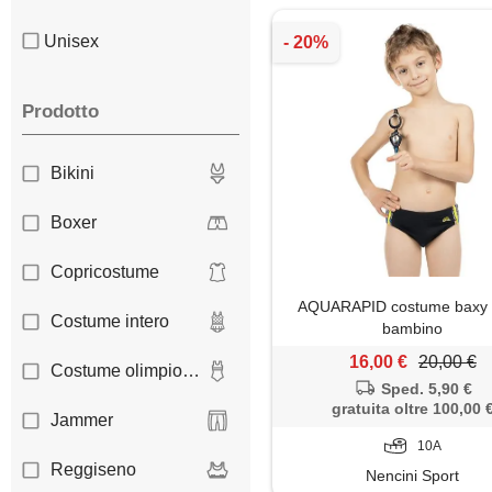
Unisex
Prodotto
Bikini
Boxer
Copricostume
AQUARAPID costume baxy 
Costume intero
bambino
16,00 €
20,00 €
Costume olimpionico
Sped. 5,90 €
gratuita oltre 100,00 
Jammer
10A
Reggiseno
Nencini Sport