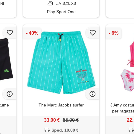
NNI
L,M,S,XL,XS
Play Sport One
stume
The Marc Jacobs surfer
JiAmy cost
per ragazz
pezzi tanki
33,00 €
55,00 €
22,
pantalonc
ros
Sped. 10,00 €
€