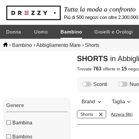
Tutta la moda a confronto
Più di 500 negozi con oltre 2.300.000 
Donna
Uomo
Bambino
Gioielli e Orologi
›
›
›
Bambino
Abbigliamento Mare
Shorts
SHORTS
in Abbig
763
15
Trovate
offerte in
nego
Sconti
Nuov
Brand
Taglia
Genere
Shorts
Azzera filtri
Bambina
Bambino