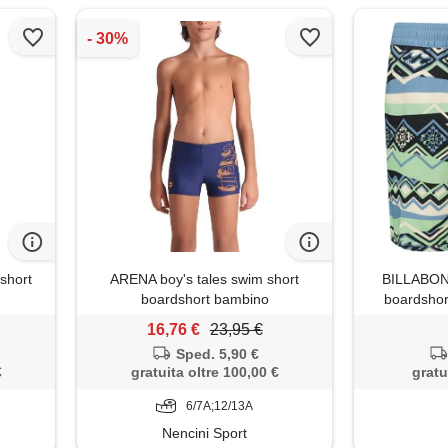
short
ARENA boy's tales swim short
BILLABON
boardshort bambino
boardshor
16,76 €
23,95 €
Sped. 5,90 €
€
gratuita oltre 100,00 €
gratu
6/7A;12/13A
Nencini Sport