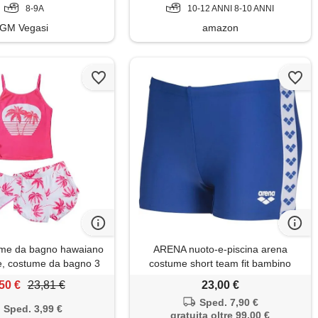
8-9A
10-12 ANNI 8-10 ANNI
GM Vegasi
amazon
ume da bagno hawaiano
ARENA nuoto-e-piscina arena
e, costume da bagno 3
costume short team fit bambino
ni set costumi da bagno
50 €
23,81 €
23,00 €
ini 7-16 anni, rosso
Sped. 7,90 €
ato, 15-16 anni
Sped. 3,99 €
gratuita oltre 99,00 €