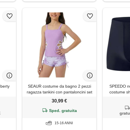
berty
SEAUR costume da bagno 2 pezzi
SPEEDO nu
ragazza tankini con pantaloncini set
costume sh
stampato a fiori con tagli a bambina
30,99 €
9-16 anni, viola. , 15-16 anni
Sped. gratuita
€
gratu
15-16 ANNI