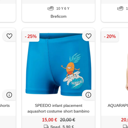
10 Y 6 Y
1
Breficom
shorts
SPEEDO infant placement
AQUARAPID
aquashort costume short bambino
15,00 €
20,00 €
20,
Sped. 5,90 €