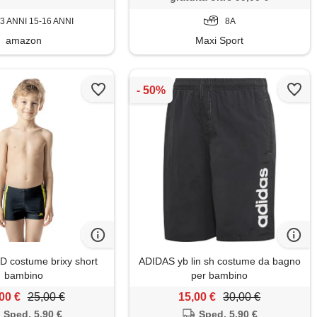
3 ANNI 15-16 ANNI
8A
amazon
Maxi Sport
 costume brixy short
ADIDAS yb lin sh costume da bagno
bambino
per bambino
00 €
25,00 €
15,00 €
30,00 €
Sped. 5,90 €
Sped. 5,90 €