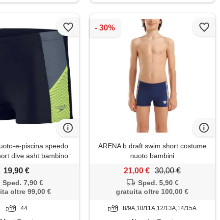
oto-e-piscina speedo
ARENA b draft swim short costume
ort dive asht bambino
nuoto bambini
19,90 €
21,00 €
30,00 €
Sped. 7,90 €
Sped. 5,90 €
ita oltre 99,00 €
gratuita oltre 100,00 €
44
8/9A;10/11A;12/13A;14/15A