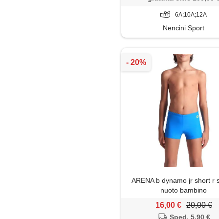
6A;10A;12A
Nencini Sport
ARENA b dynamo jr short r 
nuoto bambino
16,00 €
20,00 €
Sped. 5,90 €