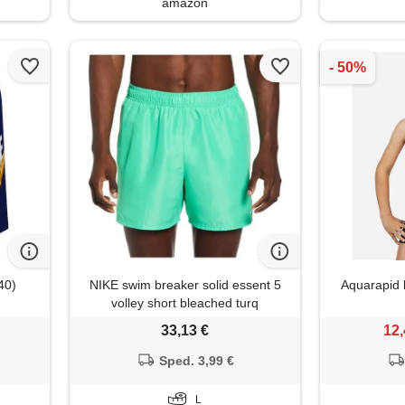
amazon
40)
NIKE swim breaker solid essent 5
Aquarapid b
volley short bleached turq
33,13 €
12,
Sped. 3,99 €
L