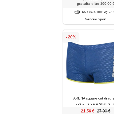
gratuita oltre 100,00 
6/7A;8/9A;10/11A;12/1
Nencini Sport
ARENA square cut drag s
costume da allenament
21,56 €
27,00 €