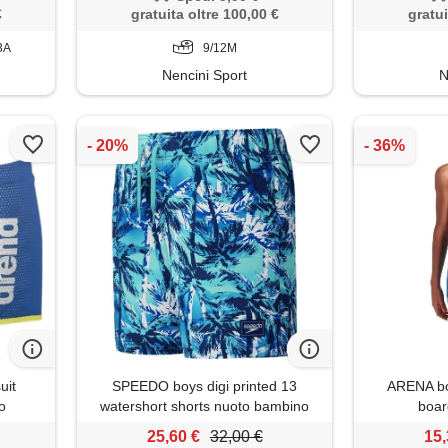
€
gratuita oltre 100,00 €
gratui
3A
9/12M
Nencini Sport
N
uit
SPEEDO boys digi printed 13
ARENA boy
o
watershort shorts nuoto bambino
boar
25,60 €
32,00 €
15,